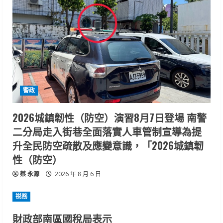
警政
2026城鎮韌性（防空）演習8月7日登場 南警
二分局走入街巷全面落實人車管制宣導為提
升全民防空疏散及應變意識，「2026城鎮韌
性（防空）
蔡 永源
2026 年 8 月 6 日
祱務
財政部南區國稅局表示