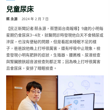
兒童尿床
蔡 永源
2024 年 2 月 7 日
【民正新聞記者:蔡永源，蔡慧茹台南報導】9歲的小明每
星期仍會尿床3~4次，就醫問診時發現他白天不會頻尿或
滲尿，也沒有便秘的問題，但是看起來睡眠不足的樣
子，爸爸說他晚上打呼很厲害，還有呼吸中止現象。檢
查發現小明有肥胖的症狀，生殖器、腰薦椎、尿液檢查
與腎臟膀胱超音波檢查則都正常；因為晚上打呼很厲害
且會尿床，安排了睡眠檢查。