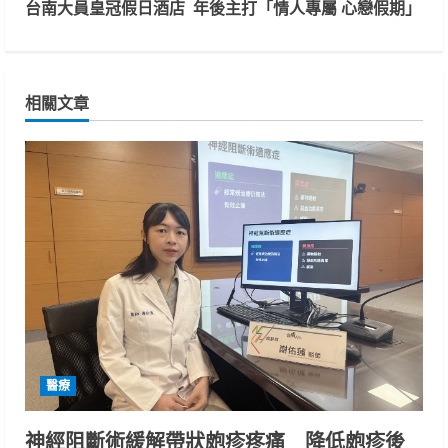
n
台南大員皇冠假日酒店 年後主打「情人專屬 心戀假期」
t
i
相關文章
n
u
e
R
e
a
d
醫療
i
神經阻斷術緩解帶狀皰疹疼痛 降低皰疹後