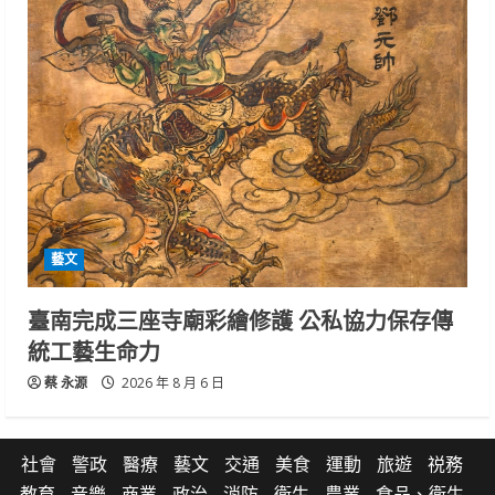
藝文
臺南完成三座寺廟彩繪修護 公私協力保存傳
統工藝生命力
蔡 永源
2026 年 8 月 6 日
社會
警政
醫療
藝文
交通
美食
運動
旅遊
祱務
教育
音樂
商業
政治
消防
衛生
農業
食品、衛生