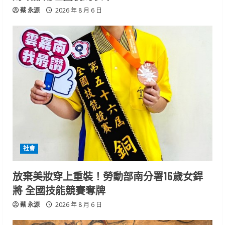
蔡 永源
2026 年 8 月 6 日
社會
放棄美妝穿上重裝！勞動部南分署16歲女銲
將 全國技能競賽奪牌
蔡 永源
2026 年 8 月 6 日