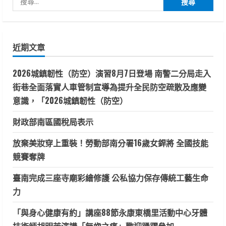
尋
關
鍵
近期文章
字:
2026城鎮韌性（防空）演習8月7日登場 南警二分局走入
街巷全面落實人車管制宣導為提升全民防空疏散及應變
意識，「2026城鎮韌性（防空）
財政部南區國稅局表示
放棄美妝穿上重裝！勞動部南分署16歲女銲將 全國技能
競賽奪牌
臺南完成三座寺廟彩繪修護 公私協力保存傳統工藝生命
力
「與身心健康有約」講座88節永康東橋里活動中心牙體
技術師胡明芳演講「無齒之痛」歡迎踴躍參加