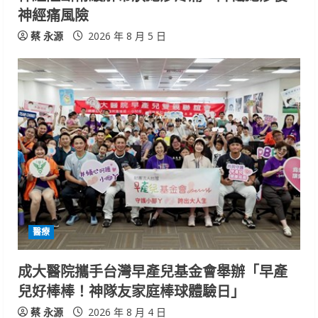
n
神經痛風險
g
蔡 永源
2026 年 8 月 5 日
醫療
成大醫院攜手台灣早產兒基金會舉辦「早產
兒好棒棒！神隊友家庭棒球體驗日」
蔡 永源
2026 年 8 月 4 日