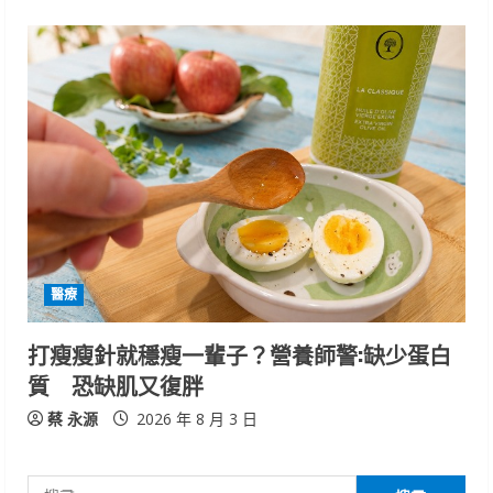
醫療
打瘦瘦針就穩瘦一輩子？營養師警:缺少蛋白
質 恐缺肌又復胖
蔡 永源
2026 年 8 月 3 日
搜