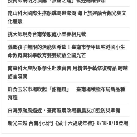
崑山科大國際生搭船跳島遊澎湖 海上旅運融合觀光與文
化體驗
挑大師現身台南榮服處小榮眷相見歡
偏鄉孩子無限的潛能與希望！臺南市學甲區宅港國小生
命教育與科學教育雙雙綻放全國光芒
南臺科大產設系學生赴澳實習 用精湛手藝修復精品 跨越
語言隔閡
鮮食玉米市場吹起「甜糯風」 臺南場積極布局新品種
育種
白海豚颱風逼近，臺南區農改場籲農友加強防災準備
新光三越 台南小北門《做十六歲成年禮》8/18-8/19登場