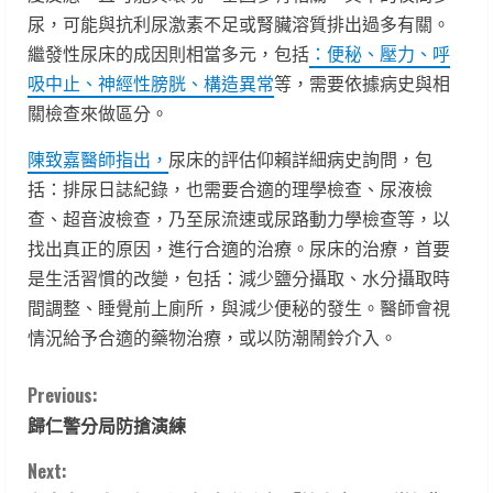
尿，可能與抗利尿激素不足或腎臟溶質排出過多有關。
繼發性尿床的成因則相當多元，包括
：便秘、壓力、呼
吸中止、神經性膀胱、構造異常
等，需要依據病史與相
關檢查來做區分。
陳致嘉醫師指出，
尿床的評估仰賴詳細病史詢問，包
括：排尿日誌紀錄，也需要合適的理學檢查、尿液檢
查、超音波檢查，乃至尿流速或尿路動力學檢查等，以
找出真正的原因，進行合適的治療。尿床的治療，首要
是生活習慣的改變，包括：減少鹽分攝取、水分攝取時
間調整、睡覺前上廁所，與減少便秘的發生。醫師會視
情況給予合適的藥物治療，或以防潮鬧鈴介入。
C
Previous:
歸仁警分局防搶演練
o
Next: