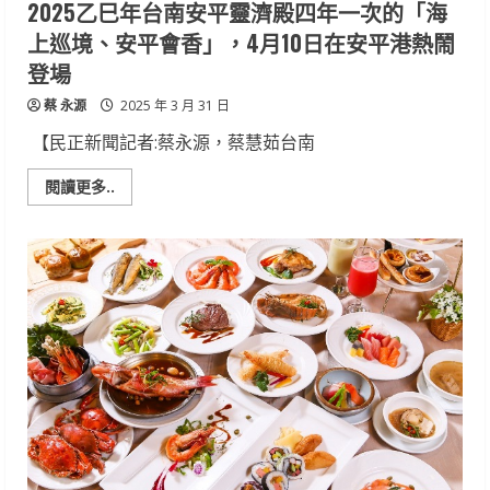
2025乙巳年台南安平靈濟殿四年一次的「海
萬
元
上巡境、安平會香」，4月10日在安平港熱鬧
獎
勵
登場
蔡 永源
2025 年 3 月 31 日
【民正新聞記者:蔡永源，蔡慧茹台南
Read
閱讀更多..
more
about
2025
乙
巳
年
台
南
安
平
靈
濟
殿
四
年
一
次
的
「海