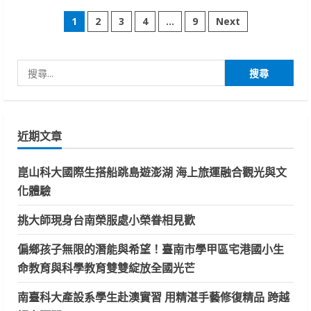
「變
文
身
1
2
3
4
...
9
Next
吧！
鸚
章
鸚！」
屏
東
搜
分
海
生
尋
館
頁
兒
關
童
鍵
連
假
近期文章
字:
FUN
玩
趣
崑山科大國際生搭船跳島遊澎湖 海上旅運融合觀光與文
化體驗
挑大師現身台南榮服處小榮眷相見歡
偏鄉孩子無限的潛能與希望！臺南市學甲區宅港國小生
命教育與科學教育雙雙綻放全國光芒
南臺科大產設系學生赴澳實習 用精湛手藝修復精品 跨越