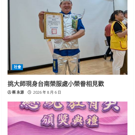
社會
挑大師現身台南榮服處小榮眷相見歡
蔡 永源
2026 年 8 月 6 日