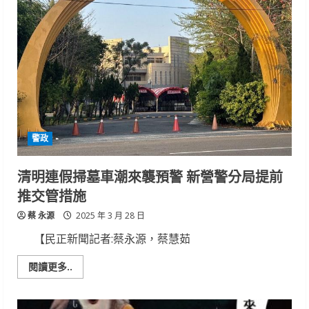
遊
特
輯：
兒
童
節、
清
明
節
4
天
連
假
玩
警政
樂
指
南
清明連假掃墓車潮來襲預警 新營警分局提前
推交管措施
蔡 永源
2025 年 3 月 28 日
【民正新聞記者:蔡永源，蔡慧茹
Read
閱讀更多..
more
about
清
明