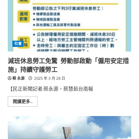
春
季
二
手
市
集
化
身
親
子
社會
西
部
小
鎮
減班休息勞工免驚 勞動部啟動「僱用安定措
共
創
施」持續守護勞工
城
市
蔡 永源
交
2025 年 3 月 28 日
流
新
【民正新聞記者:蔡永源，蔡慧茹台南報
風
景
Read
閱讀更多..
more
about
減
班
休
息
勞
工