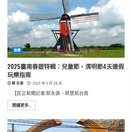
免
驚
勞
動
部
啟
動
「僱
用
安
定
措
旅遊
施」
持
續
守
2025臺南春遊特輯：兒童節、清明節4天連假
護
勞
玩樂指南
工
蔡 永源
2025 年 3 月 28 日
【民正新聞記者:蔡永源，蔡慧茹台南
Read
閱讀更多..
more
about
2025
臺
南
春