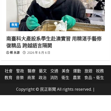
教育
南臺科大產設系學生赴澳實習 用精湛手藝修
復精品 跨越語言隔閡
蔡 永源
2026 年 8 月 6 日
社會
警政
醫療
藝文
交通
美食
運動
旅遊
祱務
教育
音樂
商業
政治
消防
衛生
農業
食品、衛生
Copyright © 民正新聞 All rights reserved.
|