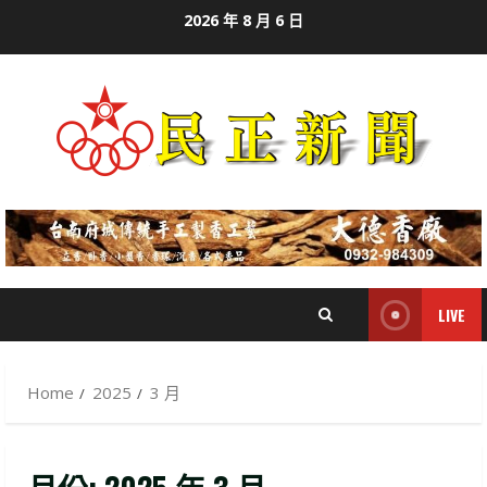
Skip
2026 年 8 月 6 日
to
content
LIVE
Home
2025
3 月