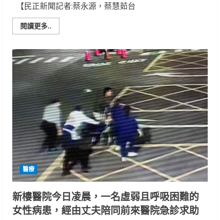
【民正新聞記者:蔡永源，蔡慧茹台
Read
閱讀更多..
more
about
健
康
從
小
扎
根！
台
南
市
立
醫
院、
明
輝
基
金
會
合
醫療
辦
親
子
運
新樓醫院今日凌晨，一名虛弱且呼吸困難的
動
會
女性病患，經由丈夫陪同前來醫院急診求助