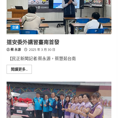
南
化
區
義
診
攜
手
交通
衛
生
局
造
道安委外講習臺南首發
福
民
蔡 永源
眾。
2025 年 3 月 30 日
【民正新聞記者:蔡永源，蔡慧茹台南
Read
閱讀更多..
more
about
道
安
委
外
講
習
臺
南
首
發