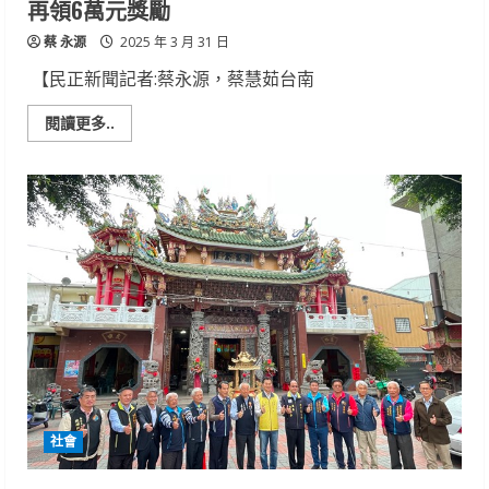
再領6萬元獎勵
丈
夫
蔡 永源
陪
2025 年 3 月 31 日
同
前
【民正新聞記者:蔡永源，蔡慧茹台南
來
醫
院
Read
閱讀更多..
急
more
診
about
求
勞
助
動
部
助
二
度
就
業
新
住
民
進
修
職
能
穩
定
就
社會
業
再
領
6