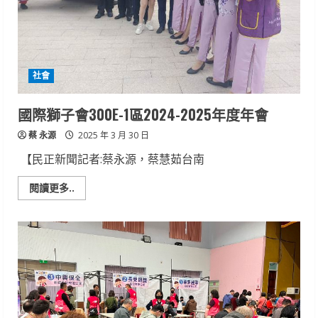
社會
國際獅子會300E-1區2024-2025年度年會
蔡 永源
2025 年 3 月 30 日
【民正新聞記者:蔡永源，蔡慧茹台南
Read
閱讀更多..
more
about
國
際
獅
子
會
300E-
1
區
2024-
2025
年