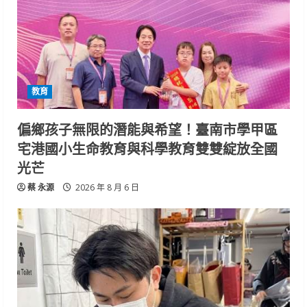
教育
偏鄉孩子無限的潛能與希望！臺南市學甲區
宅港國小生命教育與科學教育雙雙綻放全國
光芒
蔡 永源
2026 年 8 月 6 日