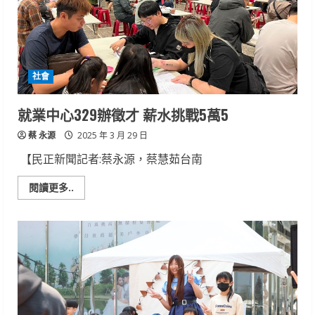
度
年
會
社會
就業中心329辦徵才 薪水挑戰5萬5
蔡 永源
2025 年 3 月 29 日
【民正新聞記者:蔡永源，蔡慧茹台南
Read
閱讀更多..
more
about
就
業
中
心
329
辦
徵
才
薪
水
挑