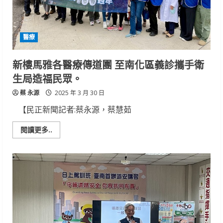
認
養
相
見
歡
醫療
活
動
新樓馬雅各醫療傳道團 至南化區義診攜手衛
生局造福民眾。
蔡 永源
2025 年 3 月 30 日
【民正新聞記者:蔡永源，蔡慧茹
Read
閱讀更多..
more
about
新
樓
馬
雅
各
醫
療
傳
道
團
至