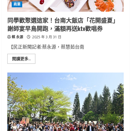
上
商業
巡
境、
安
平
同學歡聚選這家！台南大飯店「花開盛夏」
會
香」，
謝師宴早鳥開跑，滿額再送ktv歡唱券
4
月
蔡 永源
10
2025 年 3 月 31 日
日
在
【民正新聞記者:蔡永源，蔡慧茹台南
安
平
港
Read
閱讀更多..
熱
more
鬧
about
登
同
場
學
歡
聚
選
這
家！
台
南
大
飯
店
「花
開
盛