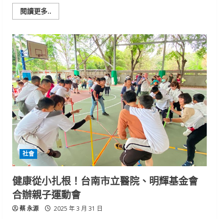
Read
閱讀更多..
more
about
清
明
連
假
將
至，
南
警
加
強
路
況
整
備，
提
供
「親
民」
社會
交
通
服
務
健康從小扎根！台南市立醫院、明輝基金會
合辦親子運動會
蔡 永源
2025 年 3 月 31 日