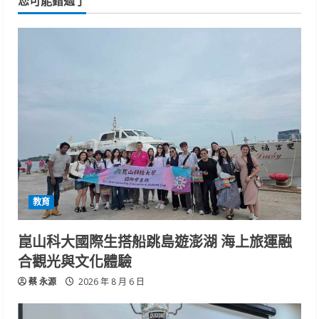
您可能錯過了
教育
崑山科大國際生搭船跳島遊澎湖 海上旅運融
合觀光與文化體驗
蔡 永源
2026 年 8 月 6 日