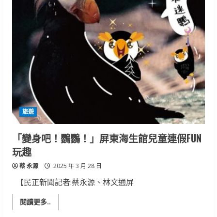
連
假
掃
墓
車
潮
來
襲
預
警
新
營
警
分
局
提
旅遊
前
推
交
管
「變身吧！鸚鸚！」屏東海生館兒童連假FUN
措
施
玩趣
蔡 永源
2025 年 3 月 28 日
【民正新聞記者:蔡永源、林文通屏
Read
閱讀更多..
more
about