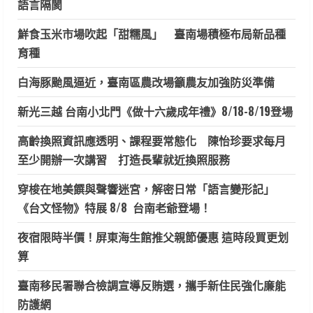
語言隔閡
鮮食玉米市場吹起「甜糯風」 臺南場積極布局新品種
育種
白海豚颱風逼近，臺南區農改場籲農友加強防災準備
新光三越 台南小北門《做十六歲成年禮》8/18-8/19登場
高齡換照資訊應透明、課程要常態化 陳怡珍要求每月
至少開辦一次講習 打造長輩就近換照服務
穿梭在地美饌與聲響迷宮，解密日常「語言變形記」
《台文怪物》特展 8/8 台南老爺登場！
夜宿限時半價！屏東海生館推父親節優惠 這時段買更划
算
臺南移民署聯合檢調宣導反賄選，攜手新住民強化廉能
防護網