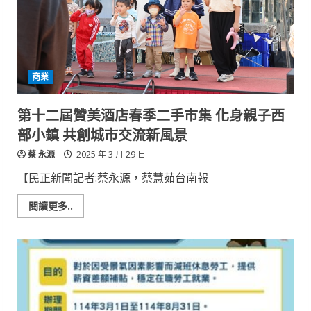
戰
5
萬
5
商業
第十二屆贊美酒店春季二手市集 化身親子西
部小鎮 共創城市交流新風景
蔡 永源
2025 年 3 月 29 日
【民正新聞記者:蔡永源，蔡慧茹台南報
Read
閱讀更多..
more
about
第
十
二
屆
贊
美
酒
店