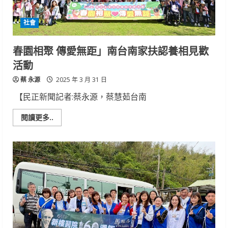
夏」
謝
師
社會
宴
早
鳥
開
春園相聚 傳愛無距」南台南家扶認養相見歡
跑，
滿
活動
額
再
蔡 永源
送
2025 年 3 月 31 日
ktv
歡
【民正新聞記者:蔡永源，蔡慧茹台南
唱
券
Read
閱讀更多..
more
about
春
園
相
聚
傳
愛
無
距」
南
台
南
家
扶