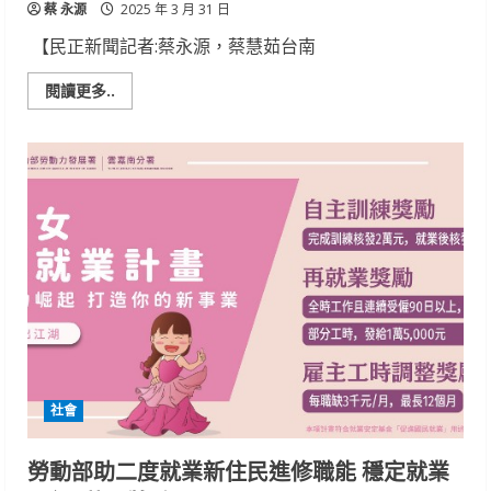
蔡 永源
2025 年 3 月 31 日
【民正新聞記者:蔡永源，蔡慧茹台南
Read
閱讀更多..
more
about
新
樓
醫
院
今
日
凌
晨，
一
名
虛
弱
且
呼
吸
困
難
的
社會
女
性
病
患，
勞動部助二度就業新住民進修職能 穩定就業
經
由