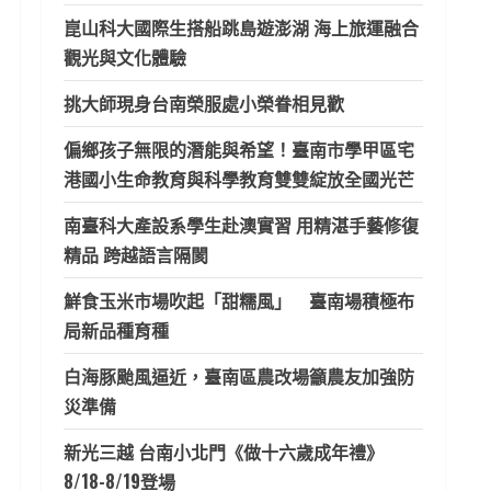
崑山科大國際生搭船跳島遊澎湖 海上旅運融合
觀光與文化體驗
挑大師現身台南榮服處小榮眷相見歡
偏鄉孩子無限的潛能與希望！臺南市學甲區宅
港國小生命教育與科學教育雙雙綻放全國光芒
南臺科大產設系學生赴澳實習 用精湛手藝修復
精品 跨越語言隔閡
鮮食玉米市場吹起「甜糯風」 臺南場積極布
局新品種育種
白海豚颱風逼近，臺南區農改場籲農友加強防
災準備
新光三越 台南小北門《做十六歲成年禮》
8/18-8/19登場