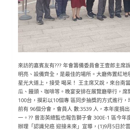
來訪的嘉賓友有??? 年會籌備委員會王壹郎主
明亮、設備齊全，是最佳的場所。大廳佈置紅地
星光大道上，接受 喝采！ 王主席又說，來台南
瓜、饅頭、咖啡等。晚宴安排在展覽廳舉行，席開
100台，摸彩以10個專 區同步抽獎的方式進行，
前有 96個分會，會員人 數:3539 人，本年度捐
一。?? 曾澎英總監也報告獅子會 300E-1 區
辦理「認識兒癌 迎接未來」宣導，(1)9月5日於