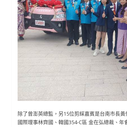
除了曾澎英總監，另15位剪綵嘉賓是台南市長黃
國際理事林齊國、韓國354-C區 金在弘總裁、