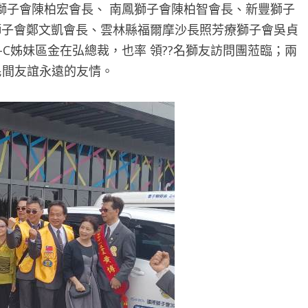
獅子會陳柏宏會長、 南鳳獅子會陳柏智會長、新豐獅子
獅子會鄭文凱會長、雲林縣福爾摩沙長照芳療獅子會吳貞
54-C姊妹區金在弘總裁，也率 領??名獅友訪問團蒞臨；兩
的民間友誼永遠的友情。