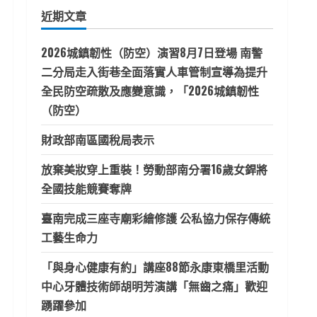
鍵
近期文章
字:
2026城鎮韌性（防空）演習8月7日登場 南警
二分局走入街巷全面落實人車管制宣導為提升
全民防空疏散及應變意識，「2026城鎮韌性
（防空）
財政部南區國稅局表示
放棄美妝穿上重裝！勞動部南分署16歲女銲將
全國技能競賽奪牌
臺南完成三座寺廟彩繪修護 公私協力保存傳統
工藝生命力
「與身心健康有約」講座88節永康東橋里活動
中心牙體技術師胡明芳演講「無齒之痛」歡迎
踴躍參加