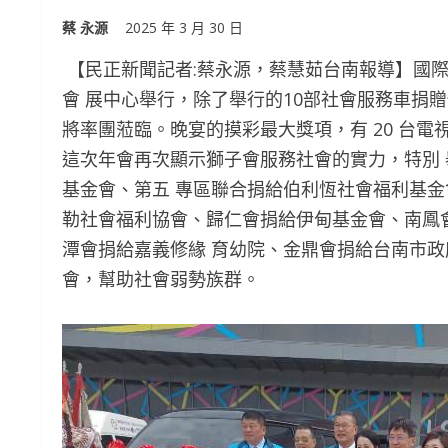
蔡 永源
2025 年 3 月 30 日
【民正新聞記者:蔡永源，蔡慧茹台南報導】國際獅子會
會 展中心舉行，除了舉行的10部社會服務車捐贈儀
將率團蒞臨。晚宴的摸彩最大獎項，有 20 台電視
這次年會再次顯示獅子會服務社會的實力，特別 舉
基金會、第五 專區聯合捐給伯利恆社會福利基金
勒社會福利協會、歸仁會捐給伊甸基金會、南鳳
潭會捐給嘉義修緣 育幼院、金鼎會捐給台南市政
會，幫助社會弱勢族群。