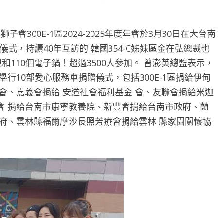
300E-1區2024-2025年度年會於3月30日在大台南
式，持續40年互訪的 韓國354-C姊妹區金在弘總裁也
和110個電子鍋！超過3500人參加。 曾澎英總監表示，
行10部愛心服務車捐贈儀式，包括300E-1區捐給伊甸
會、嘉義會捐給 安道社會福利基金 會、友聯會捐給米迦
會 捐給台南市康寧教養院、新豐會捐給台南市政府、蘭
府、雲林縣福爾摩沙長照芳療會捐給雲林 縣家園關懷協