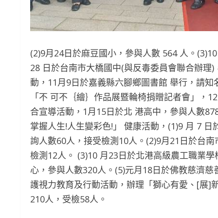
(2)9月24日於麻豆國小，參與人數 564 人。(3)
28 日於台南市大橋國中(與反毒委員會聯合辦理)
動，11月9日於嘉義縣六腳鄉圖書館 舉行，請知名
「不 可不｛繪｝作品展暨輪椅捐贈記者會」，12
合宣導活動，1月15日於北 港高中，參與人數8
掌握人生!人生變彩色!」 健康活動，(1)9 月 7
詢人數60人，接受檢測10人。(2)9月21日於台
檢測12人。 (3)10 月23日於北港高級農工職業學
心，參與人數320人。(5)元月18日於佛教慈濟慈
護視力教育及行動活動，辦理「獅心有愛、[展]新世
210人，受檢58人。