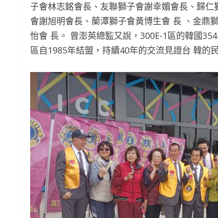
子會林志銘會長、友聯獅子會謝幸媚會長、歸仁
會謝旭明會長、蘭潭獅子會黃博生會 長 、金鼎
怡會 長。 曾澎英總監又說，300E-1區的韓國3
區自1985年結盟，持續40年的交流見證台 韓