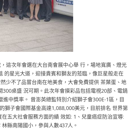
席說，這次年會選在大台南會展中心舉 行，場地寬廣、燈光
毯 的星光大道，迎接貴賓和獅友的蒞臨，像巨星般走在
當然少不了品嘗台南在地美食，大會免費提供 茶葉蛋、地
300桌盛 況可期。此次年會摸彩品包括電視20部、電鍋
增進中獎率。 曾澎英總監特別介紹獅子會300E-1區，目
出的獅子會國際基金高達1,088,000美元，目前排名 世界第
今年度在五大社會服務方面的績 效如: 1、兒童癌症防治宣導:
雲 林縣南陽國小，參與人數437人。