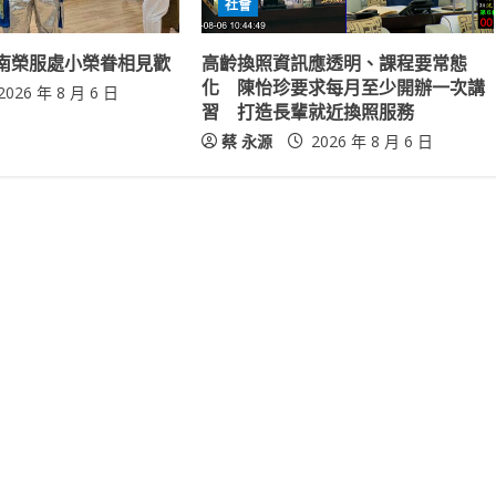
社會
南榮服處小榮眷相見歡
高齡換照資訊應透明、課程要常態
化 陳怡珍要求每月至少開辦一次講
2026 年 8 月 6 日
習 打造長輩就近換照服務
蔡 永源
2026 年 8 月 6 日