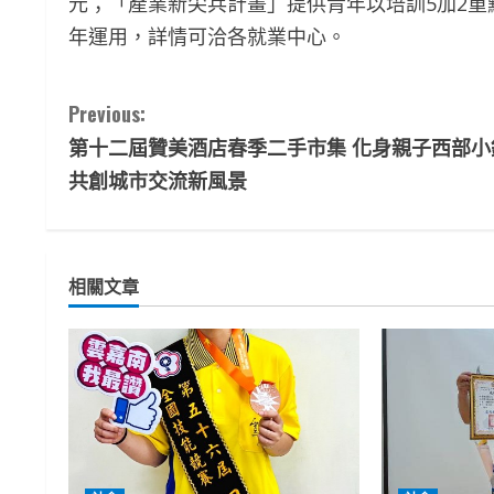
元；「產業新尖兵計畫」提供青年以培訓5加2
年運用，詳情可洽各就業中心。
C
Previous:
第十二屆贊美酒店春季二手市集 化身親子西部小
o
共創城市交流新風景
n
t
相關文章
i
n
u
e
R