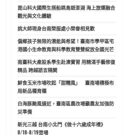
崑山科大國際生搭船跳島遊澎湖 海上旅運融合
觀光與文化體驗
挑大師現身台南榮服處小榮眷相見歡
偏鄉孩子無限的潛能與希望！臺南市學甲區宅
港國小生命教育與科學教育雙雙綻放全國光芒
南臺科大產設系學生赴澳實習 用精湛手藝修復
精品 跨越語言隔閡
鮮食玉米市場吹起「甜糯風」 臺南場積極布
局新品種育種
白海豚颱風逼近，臺南區農改場籲農友加強防
災準備
新光三越 台南小北門《做十六歲成年禮》
8/18-8/19登場