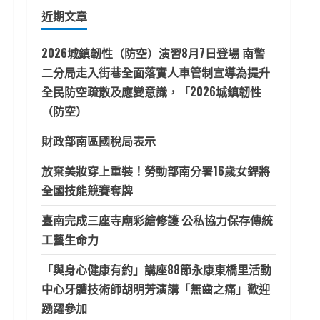
鍵
近期文章
字:
2026城鎮韌性（防空）演習8月7日登場 南警
二分局走入街巷全面落實人車管制宣導為提升
全民防空疏散及應變意識，「2026城鎮韌性
（防空）
財政部南區國稅局表示
放棄美妝穿上重裝！勞動部南分署16歲女銲將
全國技能競賽奪牌
臺南完成三座寺廟彩繪修護 公私協力保存傳統
工藝生命力
「與身心健康有約」講座88節永康東橋里活動
中心牙體技術師胡明芳演講「無齒之痛」歡迎
踴躍參加