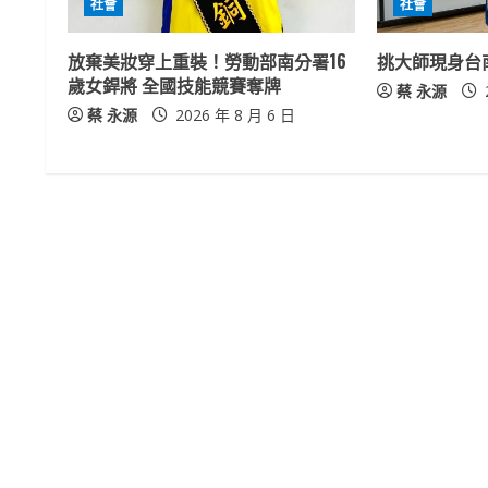
社會
社會
e
放棄美妝穿上重裝！勞動部南分署16
挑大師現身台
a
歲女銲將 全國技能競賽奪牌
蔡 永源
蔡 永源
2026 年 8 月 6 日
d
i
n
g