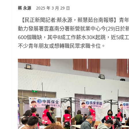
蔡 永源
2025 年 3 月 29 日
【民正新聞記者:蔡永源，蔡慧茹台南報導】青
動力發展署雲嘉南分署新營就業中心今(29)日
600個職缺，其中8成工作薪水30K起跳，近5
不少青年朋友或想轉職民眾求職卡位。