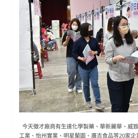
今天徵才廠商有生達化學製藥、華新麗華、威致
工業、怡州實業、明星蘭園、廣吉食品等20家企