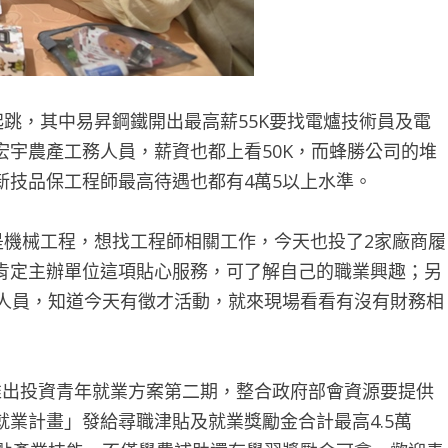
跳，其中易昇鋼鐵開出最高薪55K要找電爐技術員及電
宇農產工務人員，薪資也都上看50K，而蜂勝公司的堆
新技品保工程師最高待遇也都有4萬5以上水準。
是機械工程，想找工程師相關工作，今天也投了2家廠商履
肯定主辦單位這項貼心服務，可了解自己的職業興趣；另
計人員，知道今天有徵才活動，就來現場看看有沒有財務相
出投資青年就業方案第二期，整合政府部會資源要提供
業計畫」發給尋職津貼及就業獎勵金合計最高4.5萬