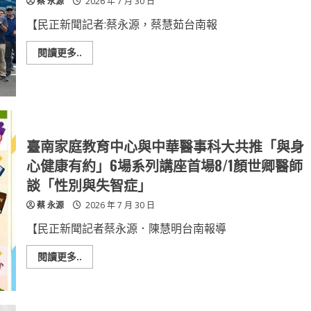
蔡 永源
2026 年 7 月 30 日
招」
逆
轉
【民正新聞記者:蔡永源，蔡慧茹台南報
心
血
管
Read
閱讀更多..
風
more
險
about
以
射
擊
培
養
專
注
臺南家庭教育中心與中華醫事科大共推「與身
與
自
心健康有約」6場系列講座首場8/1顏世卿醫師
律
兒
談「性別與失智症」
少
柳
蔡 永源
2026 年 7 月 30 日
營
體
驗
【民正新聞記者蔡永源．陳慧明台南報導
多
元
學
Read
閱讀更多..
習
more
about
臺
南
家