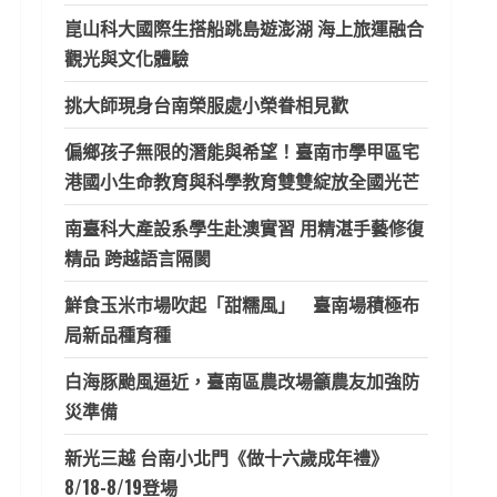
崑山科大國際生搭船跳島遊澎湖 海上旅運融合
觀光與文化體驗
挑大師現身台南榮服處小榮眷相見歡
偏鄉孩子無限的潛能與希望！臺南市學甲區宅
港國小生命教育與科學教育雙雙綻放全國光芒
南臺科大產設系學生赴澳實習 用精湛手藝修復
精品 跨越語言隔閡
鮮食玉米市場吹起「甜糯風」 臺南場積極布
局新品種育種
白海豚颱風逼近，臺南區農改場籲農友加強防
災準備
新光三越 台南小北門《做十六歲成年禮》
8/18-8/19登場