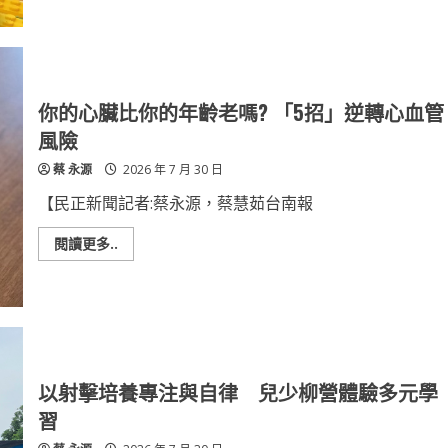
光
父
三
親
越
節
台
嚴
南
選！
新
台
天
南
地
新
你的心臟比你的年齡老嗎? 「5招」逆轉心血管
5F
天
B
地
風險
區
獻
活
上
蔡 永源
2026 年 7 月 30 日
動
2026
廣
父
場
親
【民正新聞記者:蔡永源，蔡慧茹台南報
登
節
場
風
格
Read
閱讀更多..
指
more
南
about
你
的
心
臟
比
你
的
年
以射擊培養專注與自律 兒少柳營體驗多元學
齡
老
習
嗎?
「5