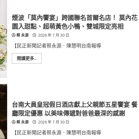
庭
教
育
中
煙波「莫內饗宴」跨國聯名首爾名店！ 莫內花
心
與
園入甜點、超萌黃色小鴨、雙城限定亮相
中
華
蔡 永源
2026 年 7 月 30 日
醫
事
科
【民正新聞記者蔡永源．陳慧明台南報導
大
共
推
Read
閱讀更多..
「與
more
身
about
心
煙
健
波
康
「莫
有
內
約」
饗
6
宴」
場
跨
系
國
台南大員皇冠假日酒店獻上父親節五星饗宴 餐
列
聯
講
名
廳限定優惠 以美味傳遞對爸爸最深的感謝
座
首
首
爾
蔡 永源
2026 年 7 月 30 日
場
名
8/1
店！
顏
莫
【民正新聞記者蔡永源．陳慧明台南報導
世
內