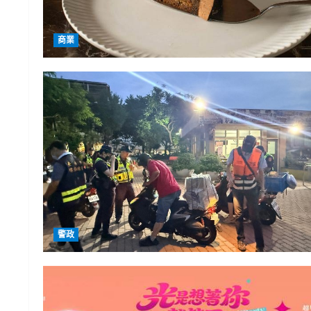
商業
警政