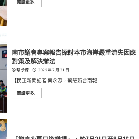
鹽
Read
閱讀更多..
出
more
發
about
探
從
索
臨
台
時
灣
工
風
作
土
到
穩
定
就
南市議會專案報告探討本市海岸嚴重流失因應
業
64
對策及解決辦法
歲
阿
蔡 永源
2026 年 7 月 31 日
霞
走
出
【民正新聞記者:蔡永源，蔡慧茹台南報
職
場
新
Read
閱讀更多..
路
more
about
南
市
議
會
專
案
報
告