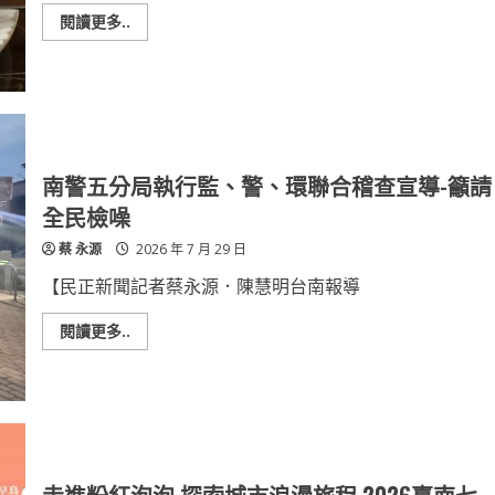
卿
花
醫
園
Read
閱讀更多..
師
入
more
談
甜
about
「性
點、
台
別
超
南
與
萌
大
失
黃
員
智
色
皇
症」
小
冠
鴨、
假
雙
日
南警五分局執行監、警、環聯合稽查宣導-籲請
城
酒
限
店
全民檢噪
定
獻
亮
上
蔡 永源
2026 年 7 月 29 日
相
父
親
節
【民正新聞記者蔡永源．陳慧明台南報導
五
星
饗
Read
閱讀更多..
宴
more
餐
about
廳
南
限
警
定
五
優
分
惠
局
以
執
美
行
味
監、