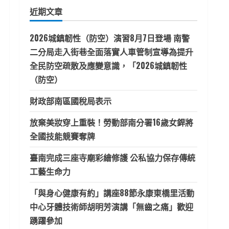
鍵
近期文章
字:
2026城鎮韌性（防空）演習8月7日登場 南警
二分局走入街巷全面落實人車管制宣導為提升
全民防空疏散及應變意識，「2026城鎮韌性
（防空）
財政部南區國稅局表示
放棄美妝穿上重裝！勞動部南分署16歲女銲將
全國技能競賽奪牌
臺南完成三座寺廟彩繪修護 公私協力保存傳統
工藝生命力
「與身心健康有約」講座88節永康東橋里活動
中心牙體技術師胡明芳演講「無齒之痛」歡迎
踴躍參加