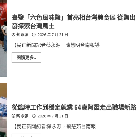
臺鹽「六色風味鹽」首亮相台灣美食展 從鹽出
發探索台灣風土
蔡 永源
2026 年 7 月 31 日
【民正新聞記者蔡永源．陳慧明台南報導
Read
閱讀更多..
more
about
臺
鹽
「六
色
風
味
鹽」
首
亮
從臨時工作到穩定就業 64歲阿霞走出職場新路
相
台
蔡 永源
2026 年 7 月 31 日
灣
美
食
【民正新聞記者:蔡永源，蔡慧茹台南報
展
從