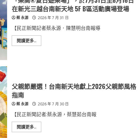
「樂高®夏日遊樂場」，於7月31日至8月16日
探
討
在新光三越台南新天地 5F B區活動廣場登場
本
市
蔡 永源
2026 年 7 月 31 日
海
岸
嚴
【民正新聞記者蔡永源．陳慧明台南報導
重
流
失
Read
閱讀更多..
因
more
應
about
對
「樂
策
高
及
®
解
夏
決
日
辦
遊
法
樂
場」，
父親節嚴選！台南新天地獻上2026父親節風格
於
7
指南
月
31
蔡 永源
2026 年 7 月 30 日
日
至
8
【民正新聞記者:蔡永源，蔡慧茹台南報
月
16
日
Read
閱讀更多..
在
more
新
about