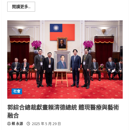
Read
閱讀更多..
more
about
胸
腔
病
院
加
開
COVID-
19
特
別
門
診，
端
午
節
前
啟
動
社會
防
疫
超
前
郭綜合總裁獻畫賴清德總統 體現醫療與藝術
部
署
融合
蔡 永源
2025 年 5 月 29 日