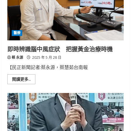
療
法
助
攻
退
化
性
關
醫療
節
炎
患
者
即時辨識腦中風症狀 把握黃金治療時機
重
拾
蔡 永源
生
2025 年 5 月 28 日
活
【民正新聞記者:蔡永源，蔡慧茹台南報
Read
閱讀更多..
more
about
即
時
辨
識
腦
中
風
症
狀
把