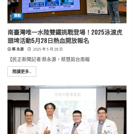
及
病
害
運動
防
治
工
作
南臺灣唯一水陸雙鐵挑戰登場！2025泳渡虎
頭埤活動5月28日熱血開放報名
蔡 永源
2025 年 5 月 28 日
【民正新聞記者:蔡永源，蔡慧茹台南報
Read
閱讀更多..
more
about
南
臺
灣
唯
一
水
陸
雙
鐵
挑
戰
登
場！