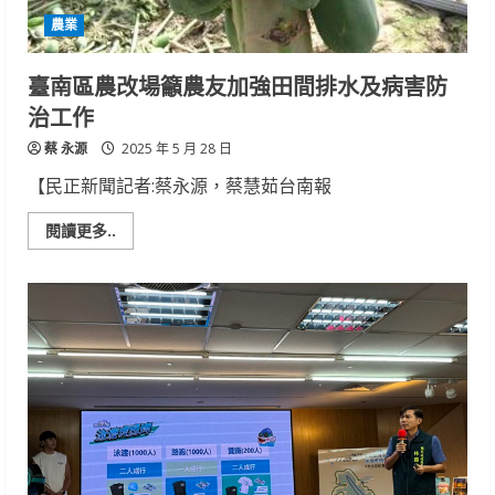
程
農業
點
亮
創
業
臺南區農改場籲農友加強田間排水及病害防
夢
治工作
蔡 永源
2025 年 5 月 28 日
【民正新聞記者:蔡永源，蔡慧茹台南報
Read
閱讀更多..
more
about
臺
南
區
農
改
場
籲
農
友
加
強
田
間
排
水