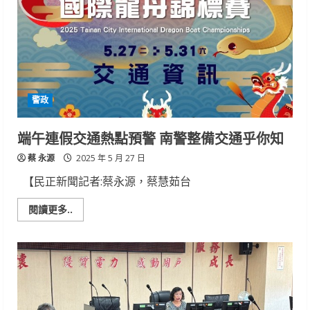
化
青
少
年
支
持
網
絡
成
立
警政
「學
生
輔
導
端午連假交通熱點預警 南警整備交通乎你知
服
務
蔡 永源
關
2025 年 5 月 27 日
懷
行
【民正新聞記者:蔡永源，蔡慧茹台
動
據
點」
Read
閱讀更多..
more
about
端
午
連
假
交
通
熱
點