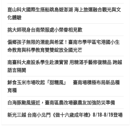
崑山科大國際生搭船跳島遊澎湖 海上旅運融合觀光與文
化體驗
挑大師現身台南榮服處小榮眷相見歡
偏鄉孩子無限的潛能與希望！臺南市學甲區宅港國小生
命教育與科學教育雙雙綻放全國光芒
南臺科大產設系學生赴澳實習 用精湛手藝修復精品 跨越
語言隔閡
鮮食玉米市場吹起「甜糯風」 臺南場積極布局新品種
育種
白海豚颱風逼近，臺南區農改場籲農友加強防災準備
新光三越 台南小北門《做十六歲成年禮》8/18-8/19登場