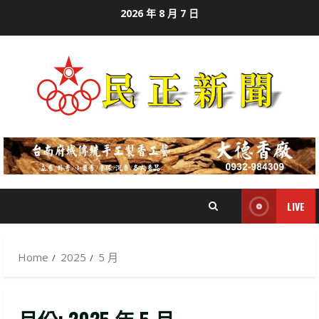
Skip
2026 年 8 月 7 日
to
content
LIVE
Home
2025
5 月