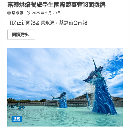
刀
嘉藥烘焙餐旅學生國際競賽奪13面獎牌
傷
口
蔡 永源
不
2025 年 5 月 29 日
到
3
【民正新聞記者:蔡永源，蔡慧茹台南報
公
分
Read
閱讀更多..
more
about
嘉
藥
烘
焙
餐
旅
學
生
國
際
競
賽
奪
13
面
獎
牌
旅遊