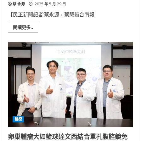
蔡 永源
2025 年 5 月 29 日
【民正新聞記者:蔡永源，蔡慧茹台南報
Read
閱讀更多..
more
about
端
午
連
假
新
營
警
機
動
交
通
疏
導
醫療
卵巢腫瘤大如籃球達文西結合單孔腹腔鏡免