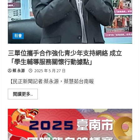
握
黃
金
治
療
時
機
社會
三單位攜手合作強化青少年支持網絡 成立
「學生輔導服務關懷行動據點」
蔡 永源
2025 年 5 月 27 日
【民正新聞記者:蔡永源，蔡慧茹台南報
Read
閱讀更多..
more
about
三
單
位
攜
手
合
作
強