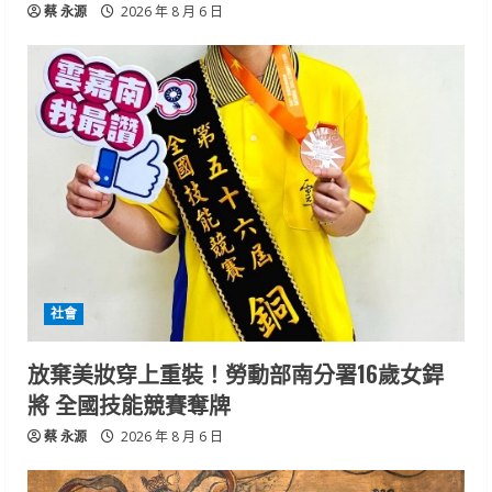
蔡 永源
2026 年 8 月 6 日
社會
放棄美妝穿上重裝！勞動部南分署16歲女銲
將 全國技能競賽奪牌
蔡 永源
2026 年 8 月 6 日