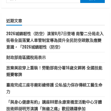
分
協
尋
助
頁
塑
關
膠
鍵
產
業
近期文章
字:
節
能
省
2026城鎮韌性（防空）演習8月7日登場 南警二分局走入
電
費
街巷全面落實人車管制宣導為提升全民防空疏散及應變
意識，「2026城鎮韌性（防空）
財政部南區國稅局表示
放棄美妝穿上重裝！勞動部南分署16歲女銲將 全國技能
競賽奪牌
臺南完成三座寺廟彩繪修護 公私協力保存傳統工藝生命
力
「與身心健康有約」講座88節永康東橋里活動中心牙體
技術師胡明芳演講「無齒之痛」歡迎踴躍參加