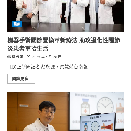
2025
泳
渡
虎
頭
醫療
埤
活
動
5
機器手臂關節置換革新療法 助攻退化性關節
月
28
炎患者重拾生活
日
熱
蔡 永源
血
2025 年 5 月 28 日
開
放
【民正新聞記者:蔡永源，蔡慧茹台南報
報
名
Read
閱讀更多..
more
about
機
器
手
臂
關
節
置
換
革
新