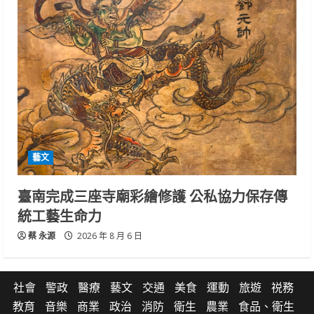
藝文
臺南完成三座寺廟彩繪修護 公私協力保存傳
統工藝生命力
蔡 永源
2026 年 8 月 6 日
社會
警政
醫療
藝文
交通
美食
運動
旅遊
祱務
教育
音樂
商業
政治
消防
衛生
農業
食品、衛生