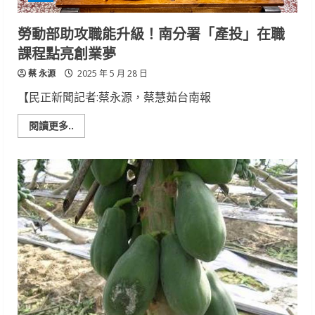
清
涼
開
勞動部助攻職能升級！南分署「產投」在職
放，
鸚
課程點亮創業夢
鸚
見
蔡 永源
面
2025 年 5 月 28 日
會
倒
【民正新聞記者:蔡永源，蔡慧茹台南報
數
登
場
Read
閱讀更多..
more
about
勞
動
部
助
攻
職
能
升
級！
南
分
署
「產
投」
在
職
課