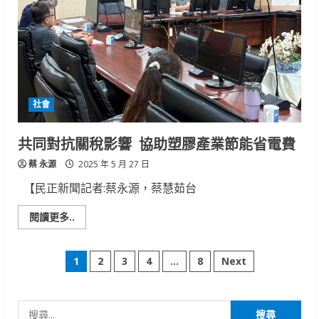
預
警
南
警
整
備
交
通
乎
你
社會
知
共同對抗關稅影響 協助塑膠產業節能省電費
蔡 永源
2025 年 5 月 27 日
【民正新聞記者:蔡永源，蔡慧茹台
Read
閱讀更多..
more
about
共
文
同
1
2
3
4
...
8
Next
對
抗
章
關
稅
影
搜
響