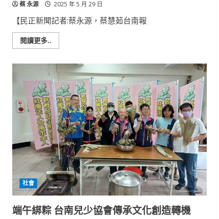
蔡 永源
2025 年 5 月 29 日
【民正新聞記者:蔡永源，蔡慧茹台南報
Read
閱讀更多..
more
about
端
午
前
氣
候
多
變
台
南
區
處
加
強
巡
檢
設
備
強
社會
化
電
網
韌
端午綁粽 台南兒少協會傳承文化創造轉機
性
穩