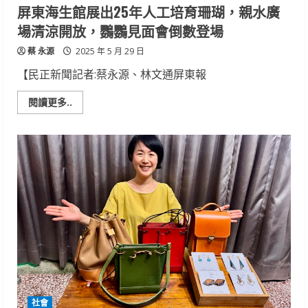
屏東海生館展出25年人工培育珊瑚，親水廣
場清涼開放，鸚鸚見面會倒數登場
蔡 永源
2025 年 5 月 29 日
【民正新聞記者:蔡永源、林文通屏東報
Read
閱讀更多..
more
about
屏
東
海
生
館
展
出
25
年
人
工
培
育
珊
瑚，
親
水
廣
社會
場