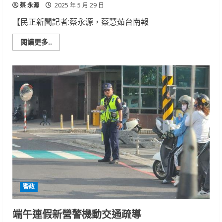
蔡 永源
定
2025 年 5 月 29 日
供
電
【民正新聞記者:蔡永源，蔡慧茹台南報
Read
閱讀更多..
more
about
端
午
綁
粽
台
南
兒
少
協
會
傳
承
文
化
創
造
轉
機
警政
端午連假新營警機動交通疏導