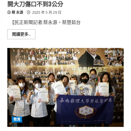
開大刀傷口不到3公分
蔡 永源
2025 年 5 月 29 日
【民正新聞記者:蔡永源，蔡慧茹台
Read
閱讀更多..
more
about
卵
巢
腫
瘤
大
如
籃
球
達
文
西
結
合
單
孔
腹
腔
鏡
教育
免
開
大