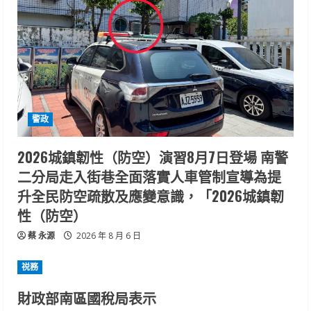
警政
2026城鎮韌性（防空）演習8月7日登場 南警
二分局走入街巷全面落實人車管制宣導為提
升全民防空疏散及應變意識，「2026城鎮韌
性（防空）
蔡 永源
2026 年 8 月 6 日
祱務
財政部南區國稅局表示