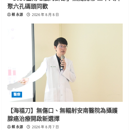
聚六孔碼頭同歡
蔡 永源
2026 年 8 月 8 日
醫療
【海福刀】無傷口、無輻射安南醫院為攝護
腺癌治療開啟新選擇
蔡 永源
2026 年 8 月 7 日