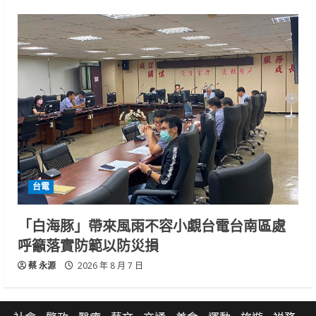
台電
「白海豚」帶來風雨不容小覷台電台南區處
呼籲落實防範以防災損
蔡 永源
2026 年 8 月 7 日