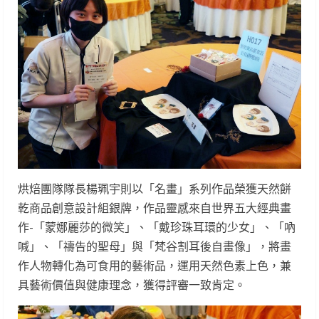
烘焙團隊隊長楊珮宇則以「名畫」系列作品榮獲天然餅
乾商品創意設計組銀牌，作品靈感來自世界五大經典畫
作-「蒙娜麗莎的微笑」、「戴珍珠耳環的少女」、「吶
喊」、「禱告的聖母」與「梵谷割耳後自畫像」，將畫
作人物轉化為可食用的藝術品，運用天然色素上色，兼
具藝術價值與健康理念，獲得評審一致肯定。