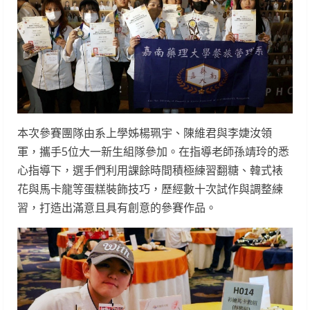
本次參賽團隊由系上學姊楊珮宇、陳維君與李婕汝領
軍，攜手5位大一新生組隊參加。在指導老師孫靖玲的悉
心指導下，選手們利用課餘時間積極練習翻糖、韓式裱
花與馬卡龍等蛋糕裝飾技巧，歷經數十次試作與調整練
習，打造出滿意且具有創意的參賽作品。