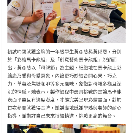
初試啼聲就獲金牌的一年級學生黃彥慈與黃郁恩，分別
於「彩繪馬卡龍組」及「創意藝術馬卡龍組」脫穎而
出。黃彥慈以「母親節」為主題，細緻地在馬卡龍上彩
繪康乃馨與母愛意象，內餡更巧妙結合開心果、巧克
力、草莓及焦糖咖啡等多元風味，象徵對母親多樣且深
沉的情感。她表示，製作過程中最具挑戰的是讓馬卡龍
表面平整且有適度澎度，才能完美呈現彩繪畫面，對於
首次參賽就獲得金牌，她謙虛地感謝學姊與老師的耐心
指導，並期許自己未來持續精進，挑戰更高的舞台。