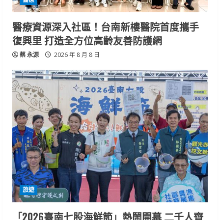
醫療資源深入社區！台南新樓醫院首度攜手
復興里 打造全方位高齡友善防護網
蔡 永源
2026 年 8 月 8 日
旅遊
「2026臺南七股海鮮節」熱鬧開幕 二千人齊