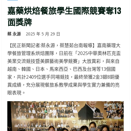
嘉藥烘焙餐旅學生國際競賽奪13
面獎牌
蔡 永源
2025 年 5 月 29 日
【民正新聞記者:蔡永源，蔡慧茹台南報導】嘉南藥理大
學餐旅管理系烘焙團隊，日前在「2025中華奧林匹克盃
美業交流競技暨美饌藝術美學競賽」大放異彩，與來自
越南、韓國、日本、馬來西亞、巴西及台灣等13個國
家，共計2409位選手同場競技，最終榮獲2金3銀8銅優
異成績，充分展現餐旅系教學成果與學生實力兼備的亮
眼表現。