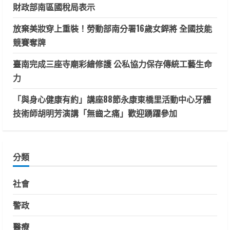
財政部南區國稅局表示
放棄美妝穿上重裝！勞動部南分署16歲女銲將 全國技能
競賽奪牌
臺南完成三座寺廟彩繪修護 公私協力保存傳統工藝生命
力
「與身心健康有約」講座88節永康東橋里活動中心牙體
技術師胡明芳演講「無齒之痛」歡迎踴躍參加
分類
社會
警政
醫療