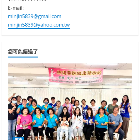
E-mail :
minjin5839@gmail.com
minjin5839@yahoo.com.tw
您可能錯過了
醫療