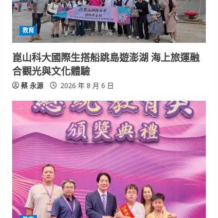
教育
崑山科大國際生搭船跳島遊澎湖 海上旅運融
合觀光與文化體驗
蔡 永源
2026 年 8 月 6 日