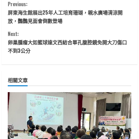
C
Previous:
屏東海生館展出25年人工培育珊瑚，親水廣場清涼開
o
放，鸚鸚見面會倒數登場
n
Next:
t
卵巢腫瘤大如籃球達文西結合單孔腹腔鏡免開大刀傷口
不到3公分
i
n
相關文章
u
e
R
e
a