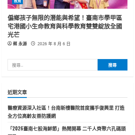
教育
偏鄉孩子無限的潛能與希望！臺南市學甲區
宅港國小生命教育與科學教育雙雙綻放全國
光芒
蔡 永源
2026 年 8 月 6 日
搜
尋
關
鍵
近期文章
字:
醫療資源深入社區！台南新樓醫院首度攜手復興里 打造
全方位高齡友善防護網
「2026臺南七股海鮮節」熱鬧開幕 二千人齊聚六孔碼頭