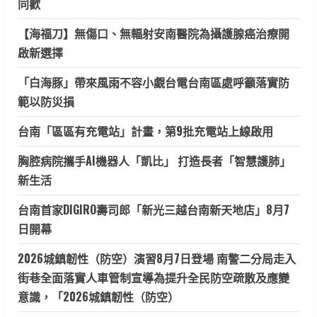
同歡
【海福刀】無傷口、無輻射安南醫院為攝護腺癌治療開
啟新選擇
「白海豚」帶來風雨不容小覷台電台南區處呼籲落實防
範以防災損
台南「區區有充電站」計畫，第9批充電站上線啟用
胸腔病院攜手AI機器人「凱比」 打造長者「智慧護肺」
新生活
台南首家DIGIRO壽司郎「新光三越台南新天地店」8月7
日開幕
2026城鎮韌性（防空）演習8月7日登場 南警二分局走入
街巷全面落實人車管制宣導為提升全民防空疏散及應變
意識，「2026城鎮韌性（防空）