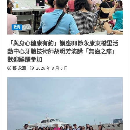
d
i
教育
n
「與身心健康有約」講座88節永康東橋里活
g
動中心牙體技術師胡明芳演講「無齒之痛」
歡迎踴躍參加
蔡 永源
2026 年 8 月 6 日