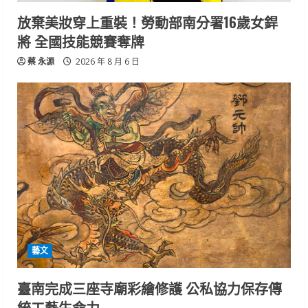
放棄美妝穿上重裝！勞動部南分署16歲女銲
將 全國技能競賽奪牌
蔡 永源
2026 年 8 月 6 日
藝文
臺南完成三座寺廟彩繪修護 公私協力保存傳
統工藝生命力