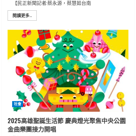
【民正新聞記者:蔡永源，蔡慧茹台南
Read
閱讀更多..
more
about
新
樓
醫
院
「看
見
光
明、
行
佇
光
明」
聖
誕
點
燈
感
恩
社會
儀
式
兩
院
2025高雄聖誕生活節 慶典燈光聚焦中央公園
視
訊
金曲樂團接力開唱
同
步