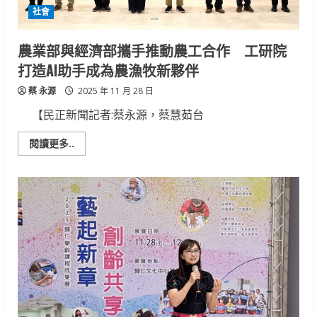
打
社會
造
安
心
穩
農業部與經濟部攜手推動農工合作 工研院
健
就
打造AI助手成為農漁牧新夥伴
業
支
蔡 永源
持
2025 年 11 月 28 日
網
【民正新聞記者:蔡永源，蔡慧茹台
Read
閱讀更多..
more
about
農
業
部
與
經
濟
部
攜
手
推
動
農
工
合
作