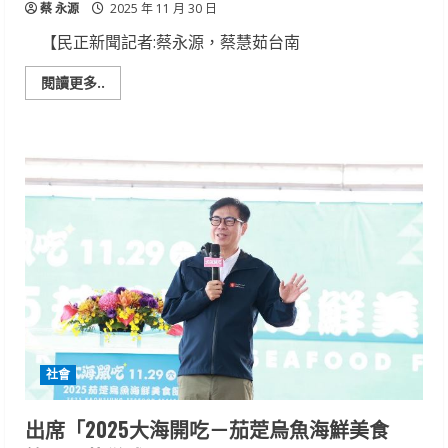
蔡 永源
開
2025 年 11 月 30 日
唱
【民正新聞記者:蔡永源，蔡慧茹台南
Read
閱讀更多..
more
about
迎
國
際
身
心
障
礙
者
日
高
鐵
台
南
站
快
閃
響
應
社會
出席「2025大海開吃－茄萣烏魚海鮮美食