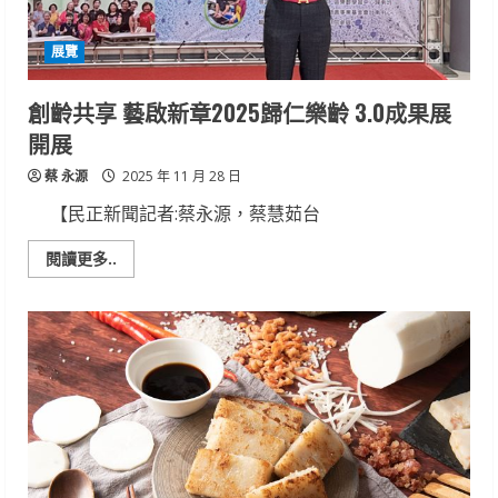
工
研
院
展覽
打
造
AI
助
創齡共享 藝啟新章2025歸仁樂齡 3.0成果展
手
成
開展
為
農
蔡 永源
漁
2025 年 11 月 28 日
牧
新
【民正新聞記者:蔡永源，蔡慧茹台
夥
伴
Read
閱讀更多..
more
about
創
齡
共
享
藝
啟
新
章
2025
歸
仁
樂
齡