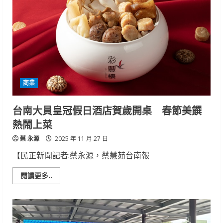
力
獲
高
度
肯
定！
榮
登
《康
健》
2025
商業
腎
臟
科
特
台南大員皇冠假日酒店賀歲開桌 春節美饌
色
醫
熱鬧上菜
院
蔡 永源
2025 年 11 月 27 日
【民正新聞記者:蔡永源，蔡慧茹台南報
Read
閱讀更多..
more
about
台
南
大
員