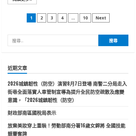
more
about
南
文
市
1
2
3
4
...
10
Next
北
區
章
親
子
館
搜
分
熱
鬧
尋
啟
頁
用
關
黃
鍵
偉
哲：
近期文章
字:
用
園
藝
2026城鎮韌性（防空）演習8月7日登場 南警二分局走入
打
造
街巷全面落實人車管制宣導為提升全民防空疏散及應變
親
子
意識，「2026城鎮韌性（防空）
共
學
綠
財政部南區國稅局表示
生
活
放棄美妝穿上重裝！勞動部南分署16歲女銲將 全國技能
競賽奪牌