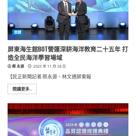
新
春
限
定
鮮
凍
年
旅遊
菜、
中
式
桌
屏東海生館BOT營運深耕海洋教育二十五年 打
宴、
伴
造全民海洋學習場域
手
禮，
蔡 永源
早
2025 年 11 月 28 日
鳥
好
【民正新聞記者:蔡永源、林文通屏東報
康
熱
烈
Read
閱讀更多..
開
more
跑
about
屏
東
海
生
館
BOT
營
運
深