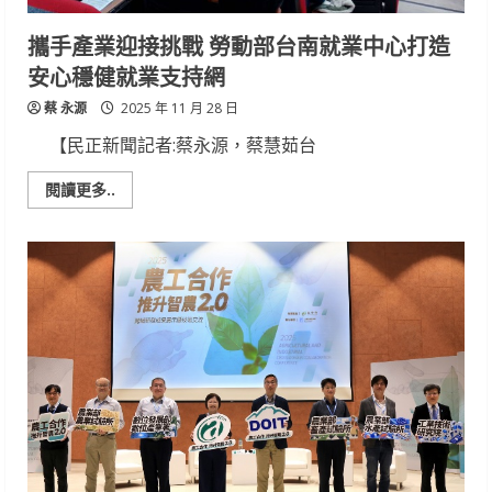
活
節
正
攜手產業迎接挑戰 勞動部台南就業中心打造
式
登
安心穩健就業支持網
場
蔡 永源
2025 年 11 月 28 日
【民正新聞記者:蔡永源，蔡慧茹台
Read
閱讀更多..
more
about
攜
手
產
業
迎
接
挑
戰
勞
動
部
台
南
就
業
中
心