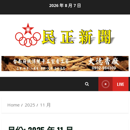
Skip
2026 年 8 月 7 日
to
content
LIVE
Home
2025
11 月