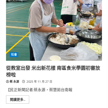
永
康
轉
運
站
啟
用，
串
聯
國
道
與
市
區
交
通
社會
網
從教室出發 米出新花樣 南區食米學園初審放
榜啦
蔡 永源
2025 年 11 月 27 日
【民正新聞記者:蔡永源，蔡慧茹台南報
Read
閱讀更多..
more
about