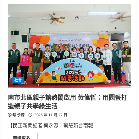
藝
術
進
區
本
周
秀
琴
歌
劇
團
社會
南市北區親子館熱鬧啟用 黃偉哲：用園藝打
造親子共學綠生活
蔡 永源
2025 年 11 月 27 日
【民正新聞記者:蔡永源，蔡慧茹台南報
Read
閱讀更多..