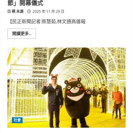
節」開幕儀式
蔡 永源
2025 年 11 月 29 日
【民正新聞記者:蔡慧茹,林文通高雄報
Read
閱讀更多..
more
about
出
席
「2025
大
海
開
吃
－
茄
萣
烏
魚
海
鮮
美
食
節」
開
社會
幕
儀
式