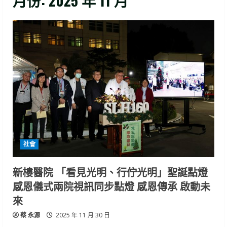
月份:
2025 年 11 月
社會
新樓醫院 「看見光明、行佇光明」聖誕點燈
感恩儀式兩院視訊同步點燈 感恩傳承 啟動未
來
蔡 永源
2025 年 11 月 30 日