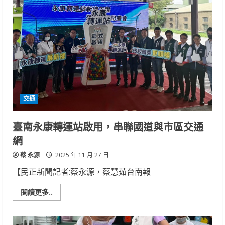
皇
冠
假
日
酒
店
賀
歲
開
桌
春
節
美
饌
交通
熱
鬧
上
菜
臺南永康轉運站啟用，串聯國道與市區交通
網
蔡 永源
2025 年 11 月 27 日
【民正新聞記者:蔡永源，蔡慧茹台南報
Read
閱讀更多..
more
about
臺
南