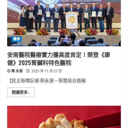
耕
海
洋
教
育
二
十
五
年
醫療
打
造
全
民
安南醫院醫療實力獲高度肯定！榮登《康
海
洋
健》2025腎臟科特色醫院
學
習
蔡 永源
場
2025 年 11 月 27 日
域
【民正新聞記者:蔡永源，蔡慧茹台南報
Read
閱讀更多..
more
about
安
南
醫
院
醫
療
實