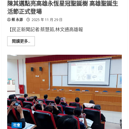
陳其邁點亮高雄永恆星冠聖誕樹 高雄聖誕生
活節正式登場
蔡 永源
2025 年 11 月 29 日
【民正新聞記者:蔡慧茹,林文通高雄報
Read
閱讀更多..
more
about
陳
其
邁
點
亮
高
雄
永
恆
星
冠
聖
誕
樹
高
雄
聖
誕
社會
生