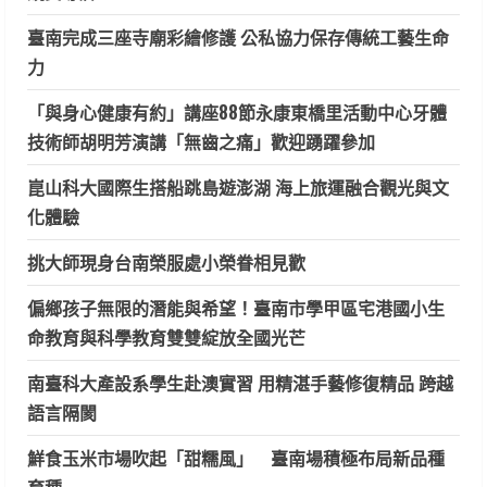
臺南完成三座寺廟彩繪修護 公私協力保存傳統工藝生命
力
「與身心健康有約」講座88節永康東橋里活動中心牙體
技術師胡明芳演講「無齒之痛」歡迎踴躍參加
崑山科大國際生搭船跳島遊澎湖 海上旅運融合觀光與文
化體驗
挑大師現身台南榮服處小榮眷相見歡
偏鄉孩子無限的潛能與希望！臺南市學甲區宅港國小生
命教育與科學教育雙雙綻放全國光芒
南臺科大產設系學生赴澳實習 用精湛手藝修復精品 跨越
語言隔閡
鮮食玉米市場吹起「甜糯風」 臺南場積極布局新品種