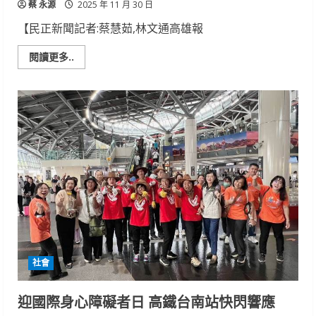
蔡 永源
點
2025 年 11 月 30 日
燈
感
【民正新聞記者:蔡慧茹,林文通高雄報
恩
傳
承
Read
閱讀更多..
啟
more
動
about
未
2025
來
高
雄
聖
誕
生
活
節
慶
典
燈
光
聚
焦
中
央
公
園
社會
金
曲
樂
團
迎國際身心障礙者日 高鐵台南站快閃響應
接
力