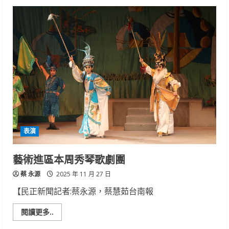
從
教
室
出
發
米
出
新
花
樣
南
區
食
米
學
園
初
審
表演
放
榜
啦
藝術進區本周秀琴歌劇團
蔡 永源
2025 年 11 月 27 日
【民正新聞記者:蔡永源，蔡慧茹台南報
Read
閱讀更多..
more
about