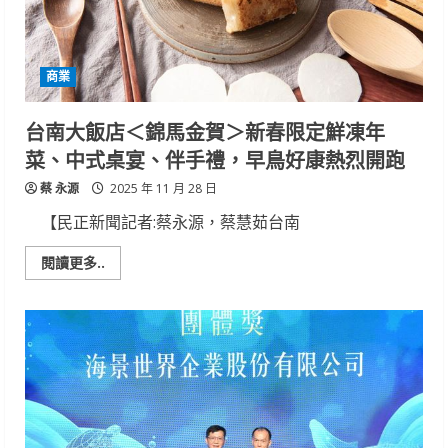
3.0
成
果
展
開
商業
展
台南大飯店＜錦馬金賀＞新春限定鮮凍年
菜、中式桌宴、伴手禮，早鳥好康熱烈開跑
蔡 永源
2025 年 11 月 28 日
【民正新聞記者:蔡永源，蔡慧茹台南
Read
閱讀更多..
more
about
台
南
大
飯
店
＜
錦
馬
金
賀
＞