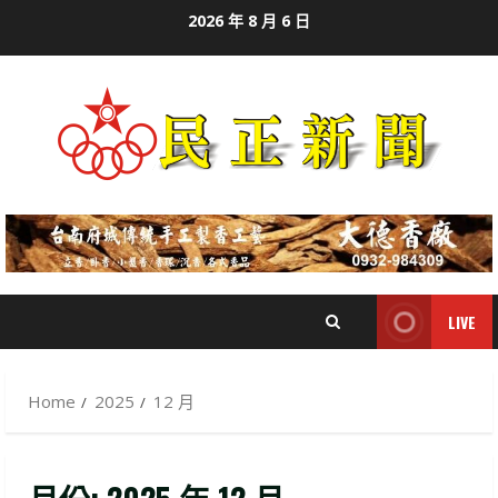
Skip
2026 年 8 月 6 日
to
content
LIVE
Home
2025
12 月