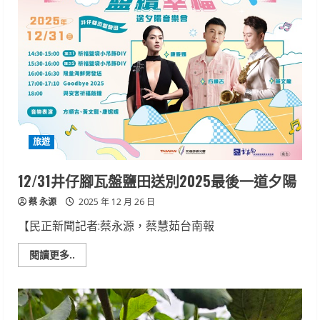
雙
彩
蛋！
「水
彈
女
王」
權
恩
妃
以
紅
色
喜
旅遊
氣
造
型
首
12/31井仔腳瓦盤鹽田送別2025最後一道夕陽
登
高
蔡 永源
雄
2025 年 12 月 26 日
跨
年
【民正新聞記者:蔡永源，蔡慧茹台南報
亞
灣
跨
Read
閱讀更多..
年
more
花
about
火
12/31
觀
井
賞
仔
點
腳