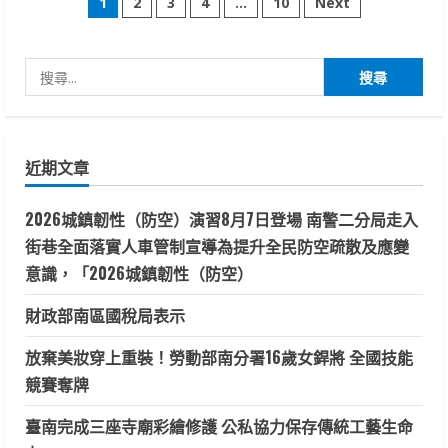
文
1
2
3
4
...
10
Next
子
國
章
中
小
與
搜
分
台
南
尋
特
頁
教
關
學
鍵
校
攜
近期文章
字:
手
推
動
2026城鎮韌性（防空）演習8月7日登場 南警二分局走入
「有
愛
街巷全面落實人車管制宣導為提升全民防空疏散及應變
無
礙」
意識，「2026城鎮韌性（防空）
學
習
旅
財政部南區國稅局表示
程
放棄美妝穿上重裝！勞動部南分署16歲女銲將 全國技能
競賽奪牌
臺南完成三座寺廟彩繪修護 公私協力保存傳統工藝生命