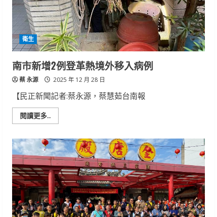
會
注
入
後
壁
衛生
新
活
力
南市新增2例登革熱境外移入病例
蔡 永源
2025 年 12 月 28 日
【民正新聞記者:蔡永源，蔡慧茹台南報
Read
閱讀更多..
more
about
南
市
新
增
2
例
登
革
熱
境
外
移
入