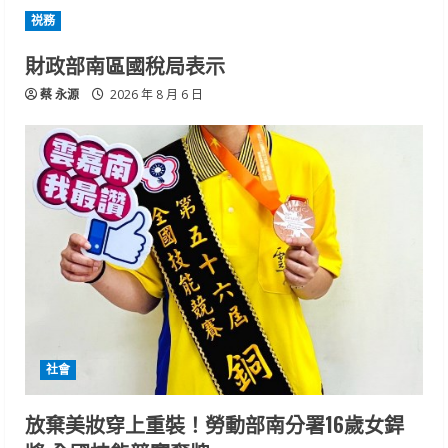
祱務
財政部南區國稅局表示
蔡 永源
2026 年 8 月 6 日
社會
放棄美妝穿上重裝！勞動部南分署16歲女銲