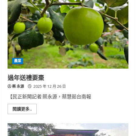
公
瓦
開
盤
跟
鹽
著
田
BLACKPINK、
送
TWICE
別
音
2025
樂
最
節
後
奏
一
躍
道
向
夕
新
陽
年
農業
過年送禮要棗
蔡 永源
2025 年 12 月 26 日
【民正新聞記者:蔡永源，蔡慧茹台南報
Read
閱讀更多..
more
about
過
年
送
禮