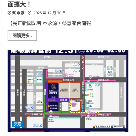
面擴大！
蔡 永源
2025 年 12 月 30 日
【民正新聞記者:蔡永源，蔡慧茹台南報
Read
閱讀更多..
more
about
南
市
籲
限
時
防
護
罩
公
費
新
冠
疫
苗
接
種
對
象
交通
全
面
擴