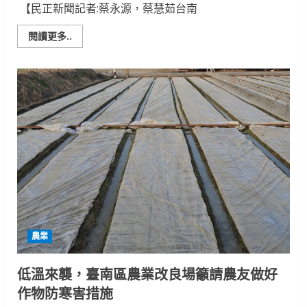
【民正新聞記者:蔡永源，蔡慧茹台南
Read
閱讀更多..
more
about
2025
最
後
一
道
夕
陽
的
溫
柔
告
別!
井
仔
腳
鹽
續
幸
農業
福
音
樂
會
低溫來襲，臺南區農業改良場籲請農友做好
感
動
作物防寒害措施
落
幕