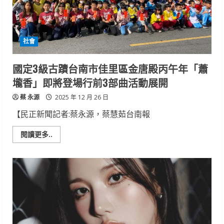
病
例
社會
國定3級古蹟台南市佳里區金唐殿丙午年「蕭
壠香」即將登場行前3部曲活動展開
蔡 永源
2025 年 12 月 26 日
【民正新聞記者:蔡永源，蔡慧茹台南報
Read
閱讀更多..
more
about
國
定
3
級
古
蹟
台
南
市
佳