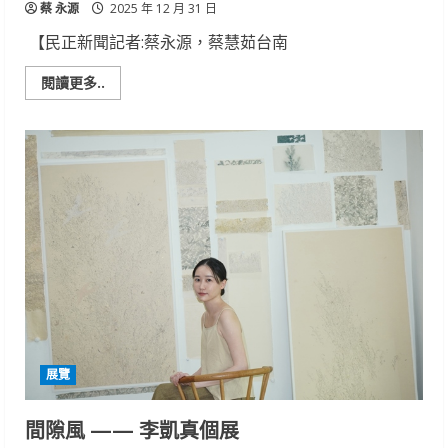
蔡 永源
2025 年 12 月 31 日
【民正新聞記者:蔡永源，蔡慧茹台南
Read
閱讀更多..
more
about
低
溫
來
襲，
臺
南
區
農
業
改
良
場
籲
請
農
友
做
好
展覽
作
物
防
寒
間隙風 —— 李凱真個展
害
措