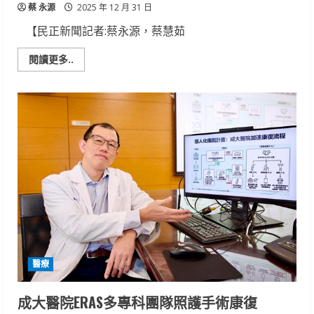
蔡 永源
施
2025 年 12 月 31 日
【民正新聞記者:蔡永源，蔡慧茹
Read
閱讀更多..
more
about
間
隙
風
——
李
凱
真
個
展
醫療
成大醫院ERAS多專科團隊照護手術康復