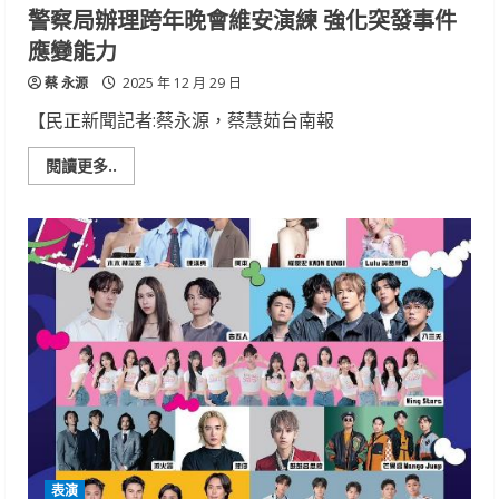
警察局辦理跨年晚會維安演練 強化突發事件
應變能力
蔡 永源
2025 年 12 月 29 日
【民正新聞記者:蔡永源，蔡慧茹台南報
Read
閱讀更多..
more
about
警
察
局
辦
理
跨
年
晚
會
維
安
演
練
強
化
突
發
事
表演
件