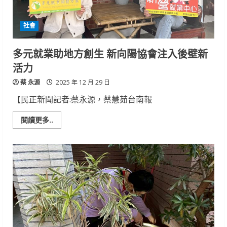
春
能
量
社會
會
場
周
邊
多元就業助地方創生 新向陽協會注入後壁新
三
階
活力
段
交
蔡 永源
通
2025 年 12 月 29 日
管
制、
【民正新聞記者:蔡永源，蔡慧茹台南報
晚
會
轉
Read
閱讀更多..
播
more
資
about
訊
多
一
元
次
就
看
業
助
地
方
創
生
新
向
陽
協