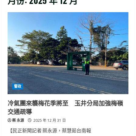
月份:
2025 年 12 月
警政
冷氣團來襲梅花季將至 玉井分局加強梅嶺
交通疏導
蔡 永源
2025 年 12 月 31 日
【民正新聞記者:蔡永源，蔡慧茹台南報