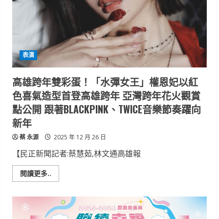
里
區
金
唐
殿
丙
午
年
表演
「蕭
壠
香」
即
高雄跨年雙彩蛋！「水彈女王」權恩妃以紅
將
登
色喜氣造型首登高雄跨年 亞灣跨年花火觀賞
場
行
點公開 跟著BLACKPINK、TWICE音樂節奏躍向
前
3
新年
部
曲
蔡 永源
活
2025 年 12 月 26 日
動
展
【民正新聞記者:蔡慧茹,林文通高雄報
開
Read
閱讀更多..
more
about
高
雄
跨
年