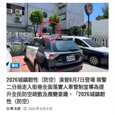
警政
2026城鎮韌性（防空）演習8月7日登場 南警
二分局走入街巷全面落實人車管制宣導為提
升全民防空疏散及應變意識，「2026城鎮韌
性（防空）
蔡 永源
2026 年 8 月 6 日