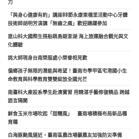
力
「與身心健康有約」講座88節永康東橋里活動中心牙體
技術師胡明芳演講「無齒之痛」歡迎踴躍參加
崑山科大國際生搭船跳島遊澎湖 海上旅運融合觀光與文
化體驗
挑大師現身台南榮服處小榮眷相見歡
偏鄉孩子無限的潛能與希望！臺南市學甲區宅港國小生
命教育與科學教育雙雙綻放全國光芒
南臺科大產設系學生赴澳實習 用精湛手藝修復精品 跨越
語言隔閡
鮮食玉米市場吹起「甜糯風」 臺南場積極布局新品種
育種
白海豚颱風逼近，臺南區農改場籲農友加強防災準備