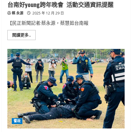
大！
台南好young跨年晚會 活動交通資訊提醒
蔡 永源
2025 年 12 月 29 日
【民正新聞記者:蔡永源，蔡慧茹台南報
Read
閱讀更多..
more
about
台
南
好
young
跨
年
晚
會 活
動
交
通
資
訊
提
醒
警政