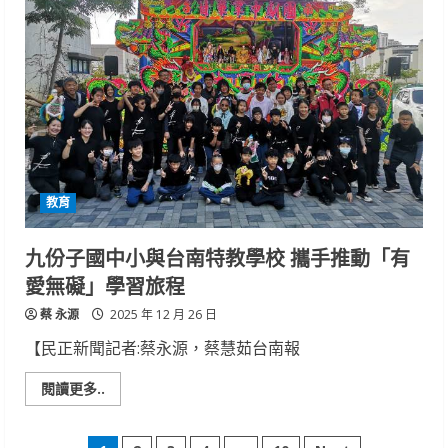
要
棗
教育
九份子國中小與台南特教學校 攜手推動「有
愛無礙」學習旅程
蔡 永源
2025 年 12 月 26 日
【民正新聞記者:蔡永源，蔡慧茹台南報
Read
閱讀更多..
more
about
九
份