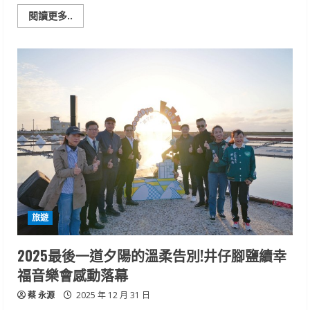
Read
閱讀更多..
more
about
冷
氣
團
來
襲
梅
花
季
將
至
玉
井
分
局
加
強
梅
嶺
旅遊
交
通
疏
導
2025最後一道夕陽的溫柔告別!井仔腳鹽續幸
福音樂會感動落幕
蔡 永源
2025 年 12 月 31 日