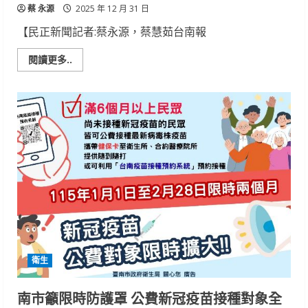
蔡 永源
2025 年 12 月 31 日
【民正新聞記者:蔡永源，蔡慧茹台南報
Read
閱讀更多..
more
about
成
大
醫
院
ERAS
多
專
科
團
隊
照
護
手
術
康
復
衛生
南市籲限時防護罩 公費新冠疫苗接種對象全