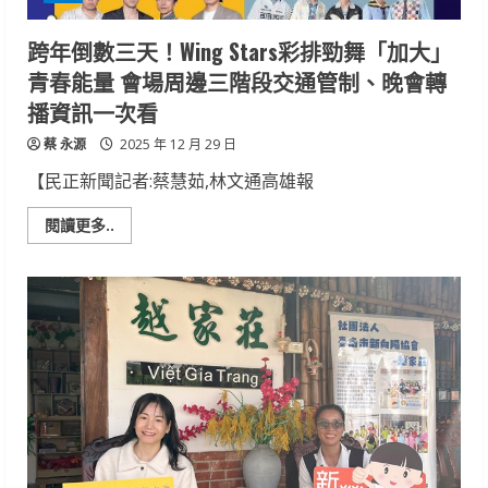
應
變
能
跨年倒數三天！Wing Stars彩排勁舞「加大」
力
青春能量 會場周邊三階段交通管制、晚會轉
播資訊一次看
蔡 永源
2025 年 12 月 29 日
【民正新聞記者:蔡慧茹,林文通高雄報
Read
閱讀更多..
more
about
跨
年
倒
數
三
天！
Wing
Stars
彩
排
勁
舞
「加
大」
青