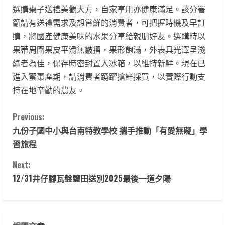
選購棗子送禮美觀大方，自家享用亦健康滿足。該分署
籲請有送禮需求及想嘗鮮的消費者，可把握時機及早訂
購，將國產健康美味的水果分享給親朋好友。選購時以
果蒂周圍果皮平滑無皺摺，果形飽滿，外表具光澤呈淺
綠者為佳，保存時密封置入冰箱，以維持新鮮。現在已
進入蜜棗產期，請消費者踴躍搶鮮採買，以實際行動支
持在地辛勤的農友。
C
Previous:
九份子國中小與台南特教學校 攜手推動「有愛無礙」學
o
習旅程
n
Next:
t
12/31井仔腳瓦盤鹽田送別2025最後一道夕陽
i