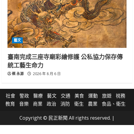
藝文
臺南完成三座寺廟彩繪修護 公私協力保存傳
統工藝生命力
蔡 永源
2026 年 8 月 6 日
社會
警政
醫療
藝文
交通
美食
運動
旅遊
祱務
教育
音樂
商業
政治
消防
衛生
農業
食品、衛生
Copyright © 民正新聞 All rights reserved.
|