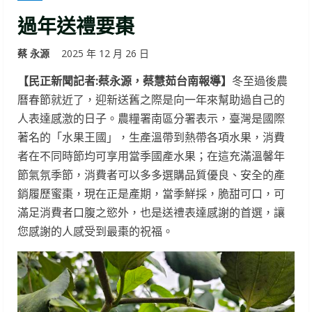
過年送禮要棗
蔡 永源
2025 年 12 月 26 日
【民正新聞記者:蔡永源，蔡慧茹台南報導】
冬至過後農
曆春節就近了，迎新送舊之際是向一年來幫助過自己的
人表達感激的日子。農糧署南區分署表示，臺灣是國際
著名的「水果王國」，生產溫帶到熱帶各項水果，消費
者在不同時節均可享用當季國產水果；在這充滿溫馨年
節氣氛季節，消費者可以多多選購品質優良、安全的產
銷履歷蜜棗，現在正是產期，當季鮮採，脆甜可口，可
滿足消費者口腹之慾外，也是送禮表達感謝的首選，讓
您感謝的人感受到最棗的祝福。