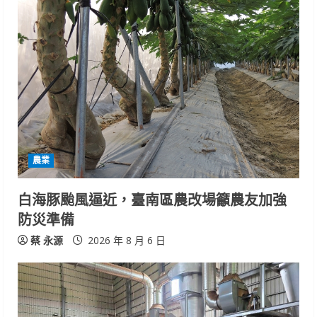
農業
白海豚颱風逼近，臺南區農改場籲農友加強
防災準備
蔡 永源
2026 年 8 月 6 日