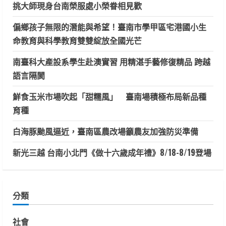
挑大師現身台南榮服處小榮眷相見歡
偏鄉孩子無限的潛能與希望！臺南市學甲區宅港國小生
命教育與科學教育雙雙綻放全國光芒
南臺科大產設系學生赴澳實習 用精湛手藝修復精品 跨越
語言隔閡
鮮食玉米市場吹起「甜糯風」 臺南場積極布局新品種
育種
白海豚颱風逼近，臺南區農改場籲農友加強防災準備
新光三越 台南小北門《做十六歲成年禮》8/18-8/19登場
分類
社會