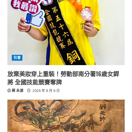
社會
放棄美妝穿上重裝！勞動部南分署16歲女銲
將 全國技能競賽奪牌
蔡 永源
2026 年 8 月 6 日