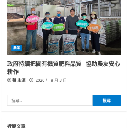
農業
政府持續把關有機質肥料品質 協助農友安心
耕作
蔡 永源
2026 年 8 月 3 日
搜
尋
關
鍵
近期文章