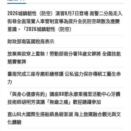
字:
2026城鎮韌性（防空）演習8月7日登場 南警二分局走入
街巷全面落實人車管制宣導為提升全民防空疏散及應變
意識，「2026城鎮韌性（防空）
財政部南區國稅局表示
放棄美妝穿上重裝！勞動部南分署16歲女銲將 全國技能
競賽奪牌
臺南完成三座寺廟彩繪修護 公私協力保存傳統工藝生命
力
「與身心健康有約」講座88節永康東橋里活動中心牙體
技術師胡明芳演講「無齒之痛」歡迎踴躍參加
崑山科大國際生搭船跳島遊澎湖 海上旅運融合觀光與文
化體驗