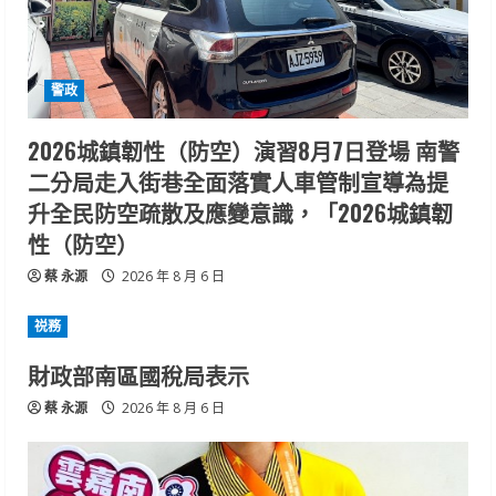
警政
2026城鎮韌性（防空）演習8月7日登場 南警
二分局走入街巷全面落實人車管制宣導為提
升全民防空疏散及應變意識，「2026城鎮韌
性（防空）
蔡 永源
2026 年 8 月 6 日
祱務
財政部南區國稅局表示
蔡 永源
2026 年 8 月 6 日