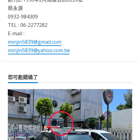
蔡永源
0932-984309
TEL : 06-2277282
E-mail :
minjin5839@gmail.com
minjin5839@yahoo.com.tw
您可能錯過了