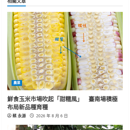
n
相關文章
u
e
R
e
a
d
i
農業
n
鮮食玉米市場吹起「甜糯風」 臺南場積極
布局新品種育種
g
蔡 永源
2026 年 8 月 6 日