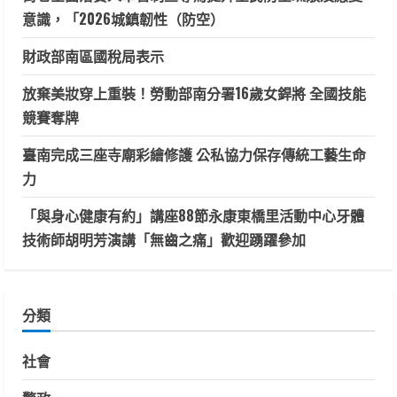
意識，「2026城鎮韌性（防空）
財政部南區國稅局表示
放棄美妝穿上重裝！勞動部南分署16歲女銲將 全國技能
競賽奪牌
臺南完成三座寺廟彩繪修護 公私協力保存傳統工藝生命
力
「與身心健康有約」講座88節永康東橋里活動中心牙體
技術師胡明芳演講「無齒之痛」歡迎踴躍參加
分類
社會