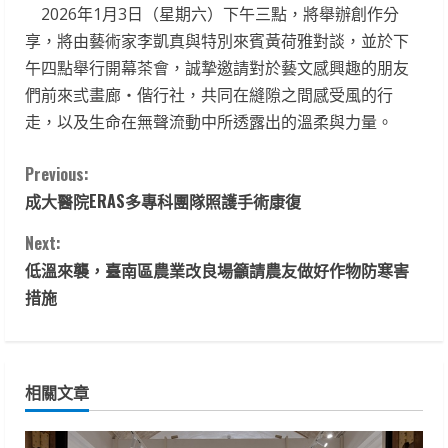
2026年1月3日（星期六）下午三點，將舉辦創作分
享，將由藝術家李凱真與特別來賓黃荷雅對談，並於下
午四點舉行開幕茶會，誠摯邀請對於藝文感興趣的朋友
們前來弎畫廊・偕行社，共同在縫隙之間感受風的行
走，以及生命在無聲流動中所透露出的溫柔與力量。
C
Previous:
成大醫院ERAS多專科團隊照護手術康復
o
Next:
n
低溫來襲，臺南區農業改良場籲請農友做好作物防寒害
t
措施
i
n
相關文章
u