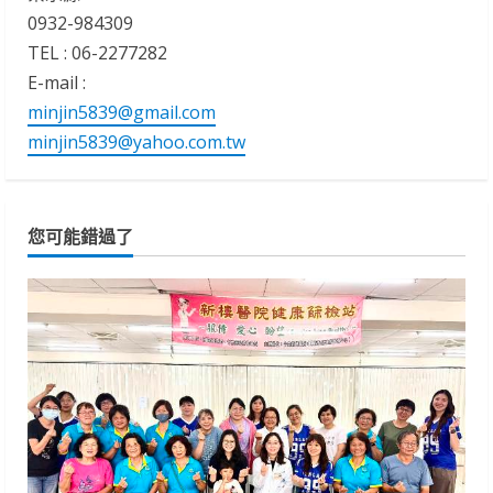
0932-984309
TEL : 06-2277282
E-mail :
minjin5839@gmail.com
minjin5839@yahoo.com.tw
您可能錯過了