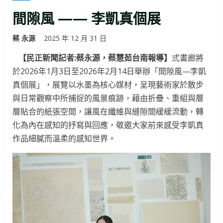
間隙風 —— 李凱真個展
蔡 永源
2025 年 12 月 31 日
【民正新聞記者:蔡永源，蔡慧茹台南報導】
弎畫廊將
於2026年1月3日至2026年2月14日舉辦「間隙風—李凱
真個展」，展覽以水墨為核心媒材，呈現藝術家於散步
與日常觀察中所捕捉的風景痕跡，藉由折疊、重組與層
層貼合的紙張空間，讓風在纖維與縫隙間緩緩流動，轉
化為內在感知的抒寫與回應，敬邀大家前來感受李凱真
作品細膩而溫柔的感知世界。