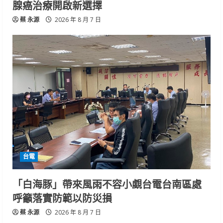
腺癌治療開啟新選擇
蔡 永源
2026 年 8 月 7 日
台電
「白海豚」帶來風雨不容小覷台電台南區處
呼籲落實防範以防災損
蔡 永源
2026 年 8 月 7 日