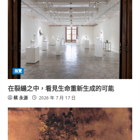
e
R
e
a
d
i
展覽
n
在裂縫之中，看見生命重新生成的可能
g
蔡 永源
2026 年 7 月 17 日