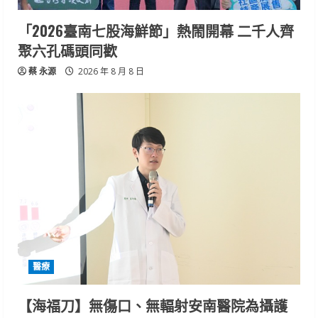
「2026臺南七股海鮮節」熱鬧開幕 二千人齊
聚六孔碼頭同歡
蔡 永源
2026 年 8 月 8 日
醫療
【海福刀】無傷口、無輻射安南醫院為攝護