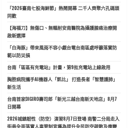
「2026臺南七股海鮮節」熱鬧開幕 二千人齊聚六孔碼頭
同歡
【海福刀】無傷口、無輻射安南醫院為攝護腺癌治療開
啟新選擇
「白海豚」帶來風雨不容小覷台電台南區處呼籲落實防
範以防災損
台南「區區有充電站」計畫，第9批充電站上線啟用
胸腔病院攜手AI機器人「凱比」 打造長者「智慧護肺」
新生活
台南首家DIGIRO壽司郎「新光三越台南新天地店」8月7
日開幕
2026城鎮韌性（防空）演習8月7日登場 南警二分局走入
街巷全面落實人車管制宣導為提升全民防空疏散及應變