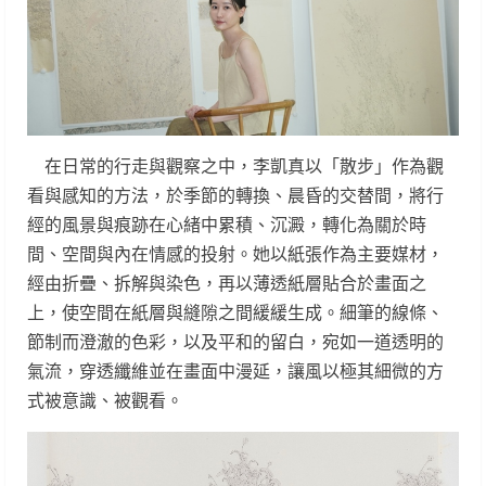
在日常的行走與觀察之中，李凱真以「散步」作為觀
看與感知的方法，於季節的轉換、晨昏的交替間，將行
經的風景與痕跡在心緒中累積、沉澱，轉化為關於時
間、空間與內在情感的投射。她以紙張作為主要媒材，
經由折疊、拆解與染色，再以薄透紙層貼合於畫面之
上，使空間在紙層與縫隙之間緩緩生成。細筆的線條、
節制而澄澈的色彩，以及平和的留白，宛如一道透明的
氣流，穿透纖維並在畫面中漫延，讓風以極其細微的方
式被意識、被觀看。