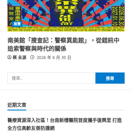
展覽
南美館「搜查記：警察異能館」，從錯訊中
追索警察與時代的關係
蔡 永源
2026 年 6 月 30 日
搜
尋
關
鍵
近期文章
字:
醫療資源深入社區！台南新樓醫院首度攜手復興里 打造
全方位高齡友善防護網