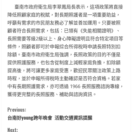
臺南市政府衛生局李翠鳳局長表示，這項政策將直接
降低照顧家庭的稅賦，對長期照護者是一項重要助益，
呼籲有需求的市民朋友務必了解並善加運用。只要被照
顧者符合長照需求，包括：已領有《失能相關證明》、
長照需要等級2級以上、身心障礙證明且符合特定項目等
條件，照顧者即可於申報綜合所得稅時申請長照特別扣
除額。臺南市政府衛生局強調，長照政策的目的不僅是
提供照護服務，也包含從制度上減輕家庭負擔，扣除額
提高後，將可讓更多家庭受惠，歡迎民眾關注政策上路
時程，並於申報所得稅時主動確認是否符合資格。若家
中有長期照護需求，亦可透過 1966 長照服務諮詢專線，
獲得更完整的長照服務、補助與諮詢資訊。
C
Previous:
台南好young跨年晚會 活動交通資訊提醒
o
Next: