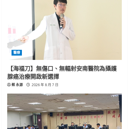
醫療
【海福刀】無傷口、無輻射安南醫院為攝護
腺癌治療開啟新選擇
蔡 永源
2026 年 8 月 7 日