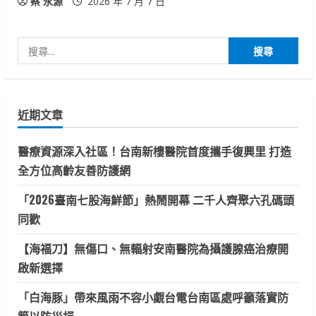
蔡 永源
2026 年 7 月 7 日
搜
尋
關
鍵
近期文章
字:
醫療資源深入社區！台南新樓醫院首度攜手復興里 打造
全方位高齡友善防護網
「2026臺南七股海鮮節」熱鬧開幕 二千人齊聚六孔碼頭
同歡
【海福刀】無傷口、無輻射安南醫院為攝護腺癌治療開
啟新選擇
「白海豚」帶來風雨不容小覷台電台南區處呼籲落實防