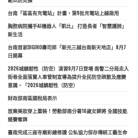
範以防災損
台南「區區有充電站」計畫，第9批充電站上線啟用
胸腔病院攜手AI機器人「凱比」 打造長者「智慧護肺」
新生活
台南首家DIGIRO壽司郎「新光三越台南新天地店」8月7
日開幕
2026城鎮韌性（防空）演習8月7日登場 南警二分局走入
街巷全面落實人車管制宣導為提升全民防空疏散及應變
意識，「2026城鎮韌性（防空）
財政部南區國稅局表示
放棄美妝穿上重裝！勞動部南分署16歲女銲將 全國技能
競賽奪牌
臺南完成三座寺廟彩繪修護 公私協力保存傳統工藝生命