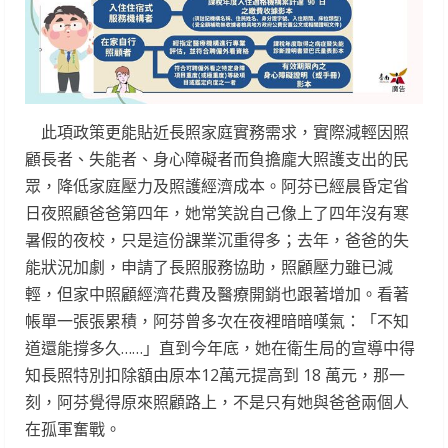
此項政策更能貼近長照家庭實務需求，實際減輕因照
顧長者、失能者、身心障礙者而負擔龐大照護支出的民
眾，降低家庭壓力及照護經濟成本。阿芬已經晨昏定省
日夜照顧爸爸第四年，她常笑說自己像上了四年沒有寒
暑假的夜校，只是這份課業沉重得多；去年，爸爸的失
能狀況加劇，申請了長照服務協助，照顧壓力雖已減
輕，但家中照顧經濟花費及醫療開銷也跟著增加。看著
帳單一張張累積，阿芬曾多次在夜裡暗暗嘆氣：「不知
道還能撐多久……」直到今年底，她在衛生局的宣導中得
知長照特別扣除額由原本12萬元提高到 18 萬元，那一
刻，阿芬覺得原來照顧路上，不是只有她與爸爸兩個人
在孤軍奮戰。