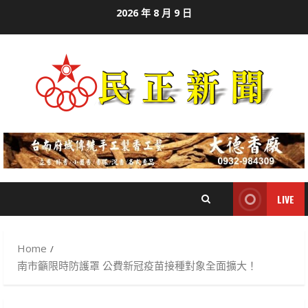
Skip
2026 年 8 月 9 日
to
content
LIVE
Home
南市籲限時防護罩 公費新冠疫苗接種對象全面擴大！