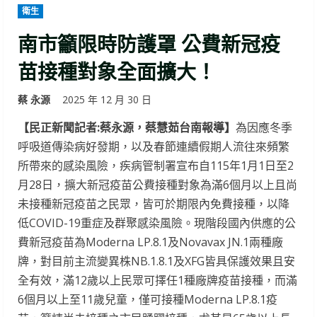
衛生
南市籲限時防護罩 公費新冠疫
苗接種對象全面擴大！
蔡 永源
2025 年 12 月 30 日
【民正新聞記者:蔡永源，蔡慧茹台南報導】
為因應冬季
呼吸道傳染病好發期，以及春節連續假期人流往來頻繁
所帶來的感染風險，疾病管制署宣布自115年1月1日至2
月28日，擴大新冠疫苗公費接種對象為滿6個月以上且尚
未接種新冠疫苗之民眾，皆可於期限內免費接種，以降
低COVID-19重症及群聚感染風險。現階段國內供應的公
費新冠疫苗為Moderna LP.8.1及Novavax JN.1兩種廠
牌，對目前主流變異株NB.1.8.1及XFG皆具保護效果且安
全有效，滿12歲以上民眾可擇任1種廠牌疫苗接種，而滿
6個月以上至11歲兒童，僅可接種Moderna LP.8.1疫