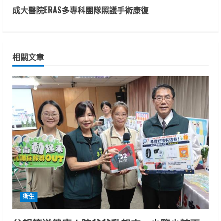
n
成大醫院ERAS多專科團隊照護手術康復
t
i
相關文章
n
u
e
R
e
a
d
衛生
i