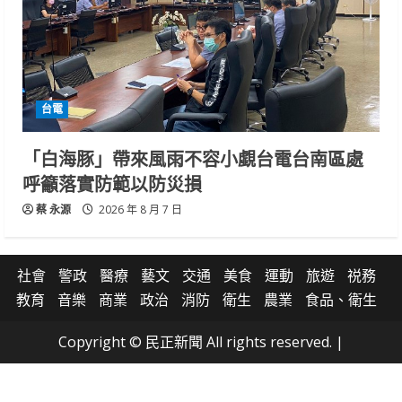
台電
「白海豚」帶來風雨不容小覷台電台南區處
呼籲落實防範以防災損
蔡 永源
2026 年 8 月 7 日
社會
警政
醫療
藝文
交通
美食
運動
旅遊
祱務
教育
音樂
商業
政治
消防
衛生
農業
食品、衛生
Copyright © 民正新聞 All rights reserved.
|