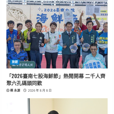
旅遊
「2026臺南七股海鮮節」熱鬧開幕 二千人齊
聚六孔碼頭同歡
蔡 永源
2026 年 8 月 8 日