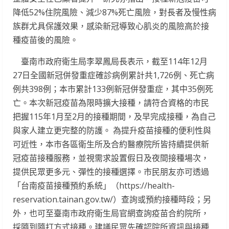
降低52%住院風險、減少87%死亡風險，對長者及慢性病
族群尤具保護效果，感染新冠導致心肌炎的風險高於接
種疫苗後的風險。
臺南市政府衛生局李翠鳳局長表示，截至114年12月
27日全國新冠併發重症確診病例累計共1,726例、死亡病
例共398例；本市累計133例新冠併發重症，其中35例死
亡。本次新冠疫苗為限時擴大接種，請符合資格的市民
把握115年1月至2月的接種期間，及早完成接種，為自己
與家人建立更完整的防護。 為提升疫苗接種的便利性與
可近性，本市各區衛生所及合約醫療院所皆持續提供新
冠疫苗接種服務，並視需求設置假日及夜間接種場次，
提供民眾更多元、彈性的接種選擇。市民朋友亦可透過
「台南疫苗接種預約系統」（https://health-
reservation.tainan.gov.tw/）查詢或預約接種時段；另
外，也可至臺南市政府衛生局官網查詢疫苗合約院所，
採隨到隨打方式接種。建議民眾先確認院所資訊與接種