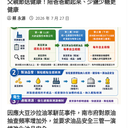
父親節送健康！陪爸爸動起來、少鹽少糖更
n
健康
g
蔡 永源
2026 年 7 月 27 日
衛生
因應大豆沙拉油苯駢芘事件，南市府對原油
抽查頻率增加外，並要求油品安全三管一演