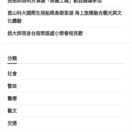
技術師胡明芳演講「無齒之痛」歡迎踴躍參加
崑山科大國際生搭船跳島遊澎湖 海上旅運融合觀光與文
化體驗
挑大師現身台南榮服處小榮眷相見歡
分類
社會
警政
醫療
藝文
交通