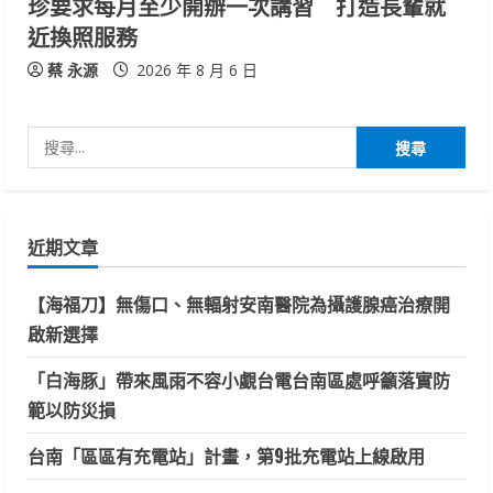
珍要求每月至少開辦一次講習 打造長輩就
近換照服務
蔡 永源
2026 年 8 月 6 日
搜
尋
關
鍵
近期文章
字:
【海福刀】無傷口、無輻射安南醫院為攝護腺癌治療開
啟新選擇
「白海豚」帶來風雨不容小覷台電台南區處呼籲落實防
範以防災損
台南「區區有充電站」計畫，第9批充電站上線啟用