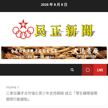
Skip
2026 年 8 月 8 日
to
content
LIVE
Home
三單位攜手合作強化青少年支持網絡 成立「學生輔導服務
關懷行動據點」