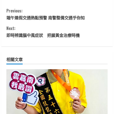
C
Previous:
端午連假交通熱點預警 南警整備交通乎你知
o
Next:
n
即時辨識腦中風症狀 把握黃金治療時機
t
i
相關文章
n
u
e
R
e