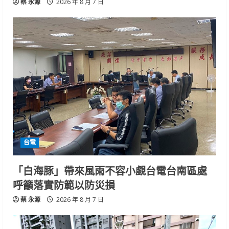
蔡 永源
2026 年 8 月 7 日
台電
「白海豚」帶來風雨不容小覷台電台南區處
呼籲落實防範以防災損
蔡 永源
2026 年 8 月 7 日