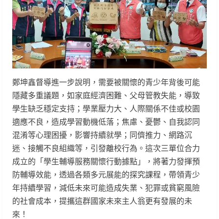
鄭坤鑫督導進一步說明，需要被關懷的青少年背後可能
隱藏多重議題，如家庭經濟困難、父母管教失能，導致
學生缺乏穩定支持；學業壓力大、人際關係不佳或校園
適應不良，造成學習動機低落；焦慮、憂鬱、自我認同
混淆等心理困擾，影響持續就學；同儕推力、網路沉
迷、接觸不良組織等，引發離校行為。這次三單位合力
成立的「學生輔導服務關懷行動據點」，將著力發揮預
防輔導效能，透過各類多元展能的探究課程，帶領青少
年持續學習，減低未來可能造成失業、犯罪或貧窮風險
的社會成本，提攜這群國家未來主人翁更有發展的未
來！