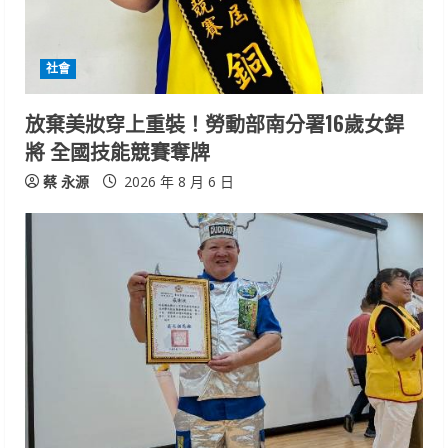
a
d
社會
i
放棄美妝穿上重裝！勞動部南分署16歲女銲
n
將 全國技能競賽奪牌
g
蔡 永源
2026 年 8 月 6 日