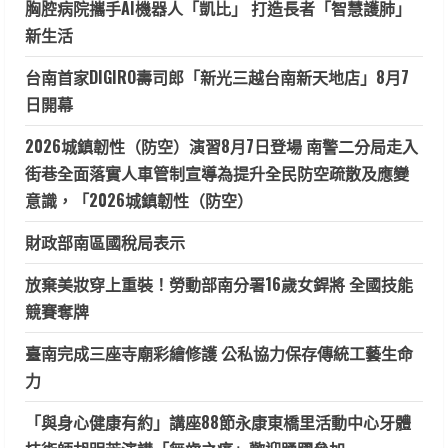
胸腔病院攜手AI機器人「凱比」 打造長者「智慧護肺」
新生活
台南首家DIGIRO壽司郎「新光三越台南新天地店」8月7
日開幕
2026城鎮韌性（防空）演習8月7日登場 南警二分局走入
街巷全面落實人車管制宣導為提升全民防空疏散及應變
意識，「2026城鎮韌性（防空）
財政部南區國稅局表示
放棄美妝穿上重裝！勞動部南分署16歲女銲將 全國技能
競賽奪牌
臺南完成三座寺廟彩繪修護 公私協力保存傳統工藝生命
力
「與身心健康有約」講座88節永康東橋里活動中心牙體