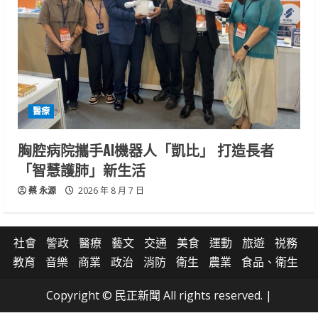
醫療
胸腔病院攜手AI機器人「凱比」 打造長者
「智慧護肺」新生活
蔡 永源
2026 年 8 月 7 日
社會
警政
醫療
藝文
交通
美食
運動
旅遊
祱務
教育
音樂
商業
政治
消防
衛生
農業
食品、衛生
Copyright © 民正新聞 All rights reserved.
|