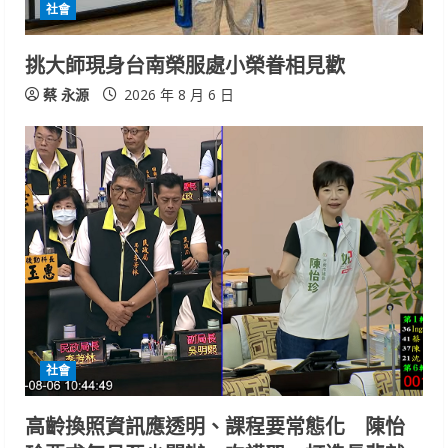
社會
挑大師現身台南榮服處小榮眷相見歡
蔡 永源
2026 年 8 月 6 日
社會
高齡換照資訊應透明、課程要常態化 陳怡