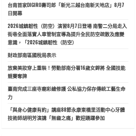
台南首家DIGIRO壽司郎「新光三越台南新天地店」8月7
日開幕
2026城鎮韌性（防空）演習8月7日登場 南警二分局走入
街巷全面落實人車管制宣導為提升全民防空疏散及應變
意識，「2026城鎮韌性（防空）
財政部南區國稅局表示
放棄美妝穿上重裝！勞動部南分署16歲女銲將 全國技能
競賽奪牌
臺南完成三座寺廟彩繪修護 公私協力保存傳統工藝生命
力
「與身心健康有約」講座88節永康東橋里活動中心牙體
技術師胡明芳演講「無齒之痛」歡迎踴躍參加