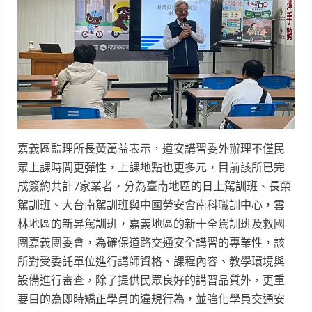
嘉義區監理所長黃萬益表示，道安講習委外辦理不僅民
眾上課時間更彈性，上課地點也更多元，目前該所已完
成簽約共計7家業者，分為臺南地區的日上駕訓班、長榮
駕訓班、大台南駕訓班與中國勞安會南科職訓中心，雲
林地區的新昇駕訓班，嘉義地區的新十全駕訓班及救國
團嘉義團委會，為確保道路交通安全講習的專業性，該
所對受委託單位進行講師資格、課程內容、教學環境與
設備進行審查，除了提供民眾良好的講習品質外，更重
要目的為即時矯正學員的違規行為，並強化學員交通安