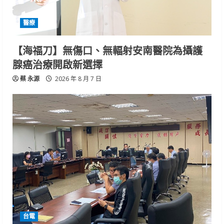
醫療
【海福刀】無傷口、無輻射安南醫院為攝護
腺癌治療開啟新選擇
蔡 永源
2026 年 8 月 7 日
台電