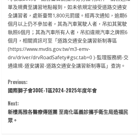
單及規費至講習地點報到，如未依規定接受道路交通安
全講習者，處新臺幣1,800元罰鍰。經再次通知，逾期6
個月以上仍不參加者，其為汽車駕駛人者，吊扣其駕駛
執照6個月；其為汽車所有人者，吊扣違規汽車之牌照6
個月，相關資訊可至「道路交通安全講習新制專區
(https://www.mvdis.gov.tw/m3-emv-
drv/driver/drvRoadSafety#gsc.tab=0 )-監理服務網-交
通違規-道安講習-道路交通安全講習新制專區」查詢。
C
Previous:
國際獅子會300E-1區2024-2025年度年會
o
Next:
n
新樓馬雅各醫療傳道團 至南化區義診攜手衛生局造福民
t
眾。
i