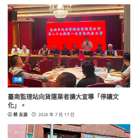
交通
臺南監理站向貨運業者擴大宣導「停讓文
化」。
蔡 永源
2026 年 7 月 17 日