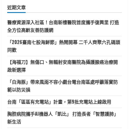
鍵
近期文章
字:
醫療資源深入社區！台南新樓醫院首度攜手復興里 打造
全方位高齡友善防護網
「2026臺南七股海鮮節」熱鬧開幕 二千人齊聚六孔碼頭
同歡
【海福刀】無傷口、無輻射安南醫院為攝護腺癌治療開
啟新選擇
「白海豚」帶來風雨不容小覷台電台南區處呼籲落實防
範以防災損
台南「區區有充電站」計畫，第9批充電站上線啟用
胸腔病院攜手AI機器人「凱比」 打造長者「智慧護肺」
新生活