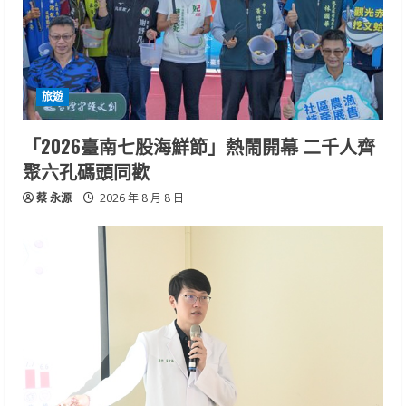
旅遊
「2026臺南七股海鮮節」熱鬧開幕 二千人齊
聚六孔碼頭同歡
蔡 永源
2026 年 8 月 8 日