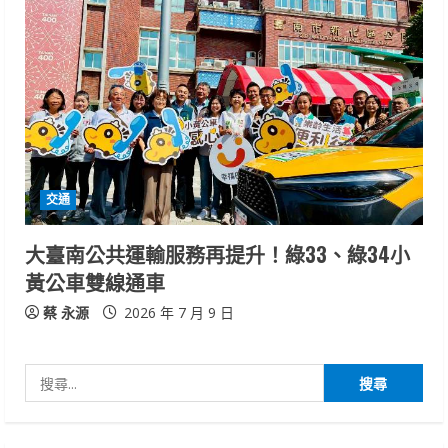
交通
大臺南公共運輸服務再提升！綠33、綠34小
黃公車雙線通車
蔡 永源
2026 年 7 月 9 日
搜
尋
關