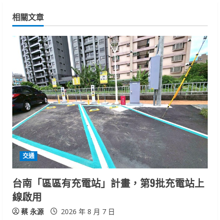
n
相關文章
u
e
R
e
a
d
i
交通
n
台南「區區有充電站」計畫，第9批充電站上
線啟用
g
蔡 永源
2026 年 8 月 7 日