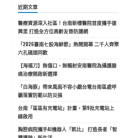
鍵
近期文章
字:
醫療資源深入社區！台南新樓醫院首度攜手復
興里 打造全方位高齡友善防護網
「2026臺南七股海鮮節」熱鬧開幕 二千人齊聚
六孔碼頭同歡
【海福刀】無傷口、無輻射安南醫院為攝護腺
癌治療開啟新選擇
「白海豚」帶來風雨不容小覷台電台南區處呼
籲落實防範以防災損
台南「區區有充電站」計畫，第9批充電站上
線啟用
胸腔病院攜手AI機器人「凱比」 打造長者「智
慧護肺」新生活