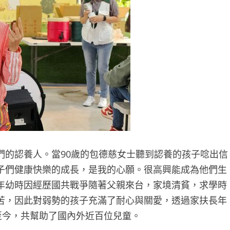
們的認養人。當90歲的包德慈女士聽到認養的孩子唸出信
子們健康快樂的成長，是我的心願。很高興能成為他們生
年幼時因經歷國共戰爭隨著父親來台，家境清貧，求學時
苦，因此對弱勢的孩子充滿了耐心與關愛，透過家扶長年
至今，共幫助了國內外近百位兒童。