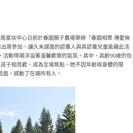
南家扶中心日前於春園親子農場舉辦「春園相聚 傳愛無
童出席參加，讓久未謀面的認養人與其認養兒童能藉此活
，活動現場洋溢著溫馨歡樂的氣氛。其中，高齡90歲的包
位孩子相見歡，成為全場焦點。她不因年齡與身體的限
見面，感動了在場所有人。