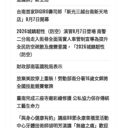
台南首家DIGIRO壽司郎「新光三越台南新天地
店」8月7日開幕
2026城鎮韌性（防空）演習8月7日登場 南警
二分局走入街巷全面落實人車管制宣導為提升
全民防空疏散及應變意識，「2026城鎮韌性
（防空）
財政部南區國稅局表示
放棄美妝穿上重裝！勞動部南分署16歲女銲將
全國技能競賽奪牌
臺南完成三座寺廟彩繪修護 公私協力保存傳統
工藝生命力
「與身心健康有約」講座88節永康東橋里活動
中心牙體技術師胡明芳演講「無齒之痛」歡迎