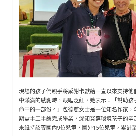
現場的孩子們親手將感謝卡獻給一直以來支持他
中滿滿的感謝時，眼眶泛紅，她表示：「幫助孩
命中的一部份。」包德慈女士是一位知名作家，
期需半工半讀完成學業，深知貧窮環境孩子的辛
來維持認養國內9位兒童，國外15位兒童，累計