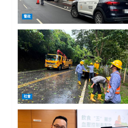
警政
社會