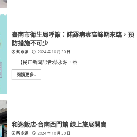
康
芮
颱
風
報
到
台
水
臺南市衛生局呼籲：諾羅病毒高峰期來臨，預
第
六
防措施不可少
區
處
蔡 永源
2024 年 10 月 30 日
加
強
戒
【民正新聞記者:蔡永源，蔡
備
並
籲
Read
閱讀更多..
請
more
民
about
眾
臺
儲
南
水
市
備
衛
用
生
及
局
節
呼
約
籲：
用
諾
和逸飯店·台南西門館 線上旅展開賣
水
羅
病
蔡 永源
2024 年 10 月 30 日
毒