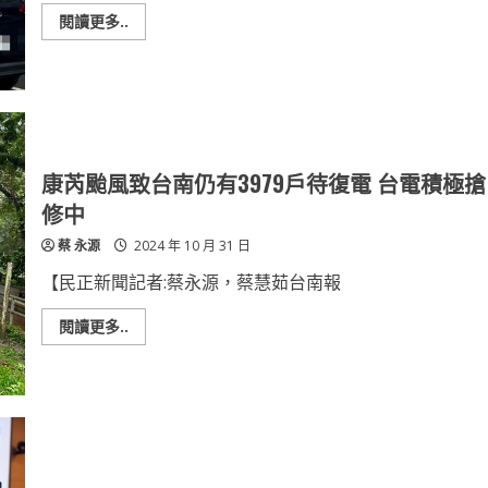
Read
閱讀更多..
more
about
颱
風
來
襲！
招
牌
卡
半
康芮颱風致台南仍有3979戶待復電 台電積極搶
空
中
修中
搖
搖
蔡 永源
2024 年 10 月 31 日
欲
墜
南
【民正新聞記者:蔡永源，蔡慧茹台南報
警
第
二
Read
閱讀更多..
分
more
局
about
呼
康
籲
芮
做
颱
好
風
防
致
颱
台
整
南
備
仍