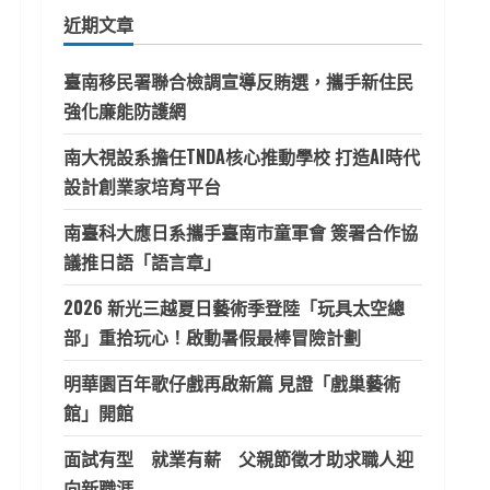
鍵
近期文章
字:
臺南移民署聯合檢調宣導反賄選，攜手新住民
強化廉能防護網
南大視設系擔任TNDA核心推動學校 打造AI時代
設計創業家培育平台
南臺科大應日系攜手臺南市童軍會 簽署合作協
議推日語「語言章」
2026 新光三越夏日藝術季登陸「玩具太空總
部」重拾玩心！啟動暑假最棒冒險計劃
明華園百年歌仔戲再啟新篇 見證「戲巢藝術
館」開館
面試有型 就業有薪 父親節徵才助求職人迎
向新職涯