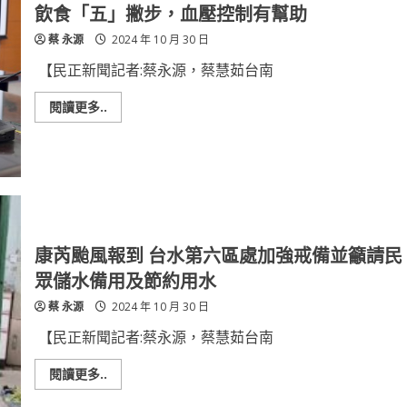
有
飲食「五」撇步，血壓控制有幫助
3979
戶
蔡 永源
2024 年 10 月 30 日
待
復
電
【民正新聞記者:蔡永源，蔡慧茹台南
台
電
積
Read
閱讀更多..
極
more
搶
about
修
飲
中
食
「五」
撇
步，
血
壓
控
制
康芮颱風報到 台水第六區處加強戒備並籲請民
有
幫
眾儲水備用及節約用水
助
蔡 永源
2024 年 10 月 30 日
【民正新聞記者:蔡永源，蔡慧茹台南
Read
閱讀更多..
more
about