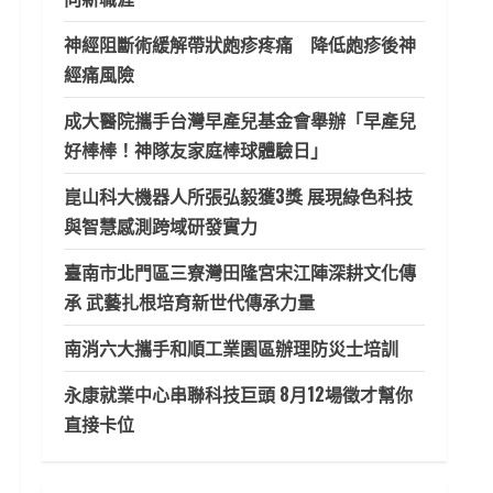
神經阻斷術緩解帶狀皰疹疼痛 降低皰疹後神
經痛風險
成大醫院攜手台灣早產兒基金會舉辦「早產兒
好棒棒！神隊友家庭棒球體驗日」
崑山科大機器人所張弘毅獲3獎 展現綠色科技
與智慧感測跨域研發實力
臺南市北門區三寮灣田隆宮宋江陣深耕文化傳
承 武藝扎根培育新世代傳承力量
南消六大攜手和順工業園區辦理防災士培訓
永康就業中心串聯科技巨頭 8月12場徵才幫你
直接卡位