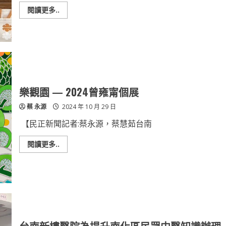
旅
展
Read
閱讀更多..
IHG
more
會
about
員
日
訂
籍
房
夫
最
婦
高
臺
78
南
折
旅
遊
遺
樂觀園 — 2024曾雍甯個展
落
手
蔡 永源
2024 年 10 月 29 日
提
袋
南
【民正新聞記者:蔡永源，蔡慧茹台南
警
15
分
Read
閱讀更多..
鐘
more
迅
about
速
樂
找
觀
回
園
—
2024
曾
雍
甯
個