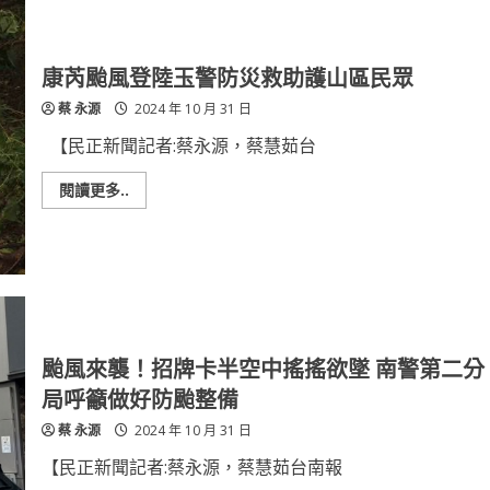
康芮颱風登陸玉警防災救助護山區民眾
蔡 永源
2024 年 10 月 31 日
【民正新聞記者:蔡永源，蔡慧茹台
Read
閱讀更多..
more
about
康
芮
颱
風
登
陸
玉
警
防
颱風來襲！招牌卡半空中搖搖欲墜 南警第二分
災
救
局呼籲做好防颱整備
助
護
蔡 永源
2024 年 10 月 31 日
山
區
民
【民正新聞記者:蔡永源，蔡慧茹台南報
眾