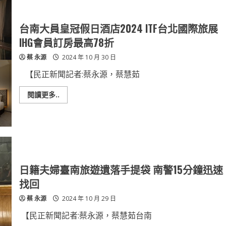
館
颱
風
天
台南大員皇冠假日酒店2024 ITF台北國際旅展
喜
迎
IHG會員訂房最高78折
馬
可
蔡 永源
2024 年 10 月 30 日
羅
尼
企
【民正新聞記者:蔡永源，蔡慧茹
鵝
寶
寶
Read
閱讀更多..
颱
more
風
about
之
台
子
南
「小
大
山
員
陀」
皇
暴
冠
雨
假
中
日
日籍夫婦臺南旅遊遺落手提袋 南警15分鐘迅速
誕
酒
生
店
找回
2024
ITF
蔡 永源
2024 年 10 月 29 日
台
北
國
【民正新聞記者:蔡永源，蔡慧茹台南
際