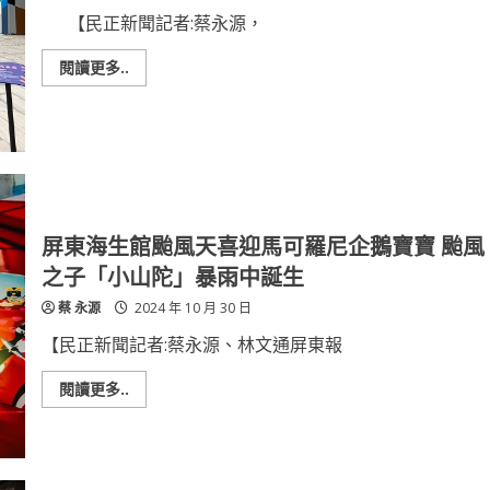
高
峰
【民正新聞記者:蔡永源，
期
來
臨，
Read
閱讀更多..
預
more
防
about
措
和
施
逸
不
飯
可
店
少
·
台
南
西
門
屏東海生館颱風天喜迎馬可羅尼企鵝寶寶 颱風
館
線
之子「小山陀」暴雨中誕生
上
旅
蔡 永源
2024 年 10 月 30 日
展
開
賣
【民正新聞記者:蔡永源、林文通屏東報
Read
閱讀更多..
more
about
屏
東
海
生