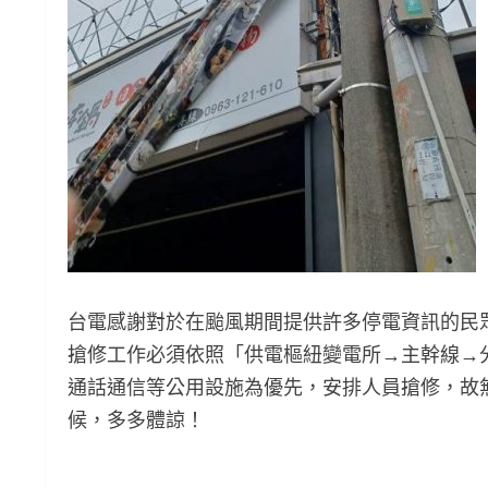
台電感謝對於在颱風期間提供許多停電資訊的民
搶修工作必須依照「供電樞紐變電所→主幹線→
通話通信等公用設施為優先，安排人員搶修，故
候，多多體諒！