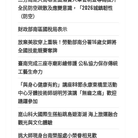
全民防空疏散及應變意識，「2026城鎮韌性
（防空）
財政部南區國稅局表示
放棄美妝穿上重裝！勞動部南分署16歲女銲將
全國技能競賽奪牌
臺南完成三座寺廟彩繪修護 公私協力保存傳統
工藝生命力
「與身心健康有約」講座88節永康東橋里活動
中心牙體技術師胡明芳演講「無齒之痛」歡迎
踴躍參加
崑山科大國際生搭船跳島遊澎湖 海上旅運融合
觀光與文化體驗
挑大師現身台南榮服處小榮眷相見歡