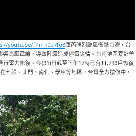
s://youtu.be/fPrFn0o7fo8
康芮強烈颱風衝擊台灣，台
影響高壓電線，導致陸續造成停電災情。台南地區累計曾
行電力修復。今(31)日截至下午17時已有11,743戶恢復
集中在七股、北門、南化、學甲等地區，台電全力搶修中，