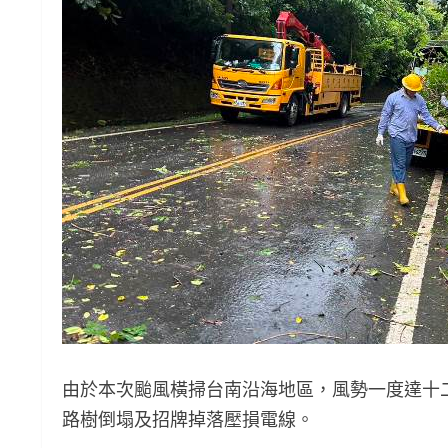
由於本次颱風橫掃台南沿海地區，風勢一度達十
路樹倒塌及招牌掉落壓損電線。