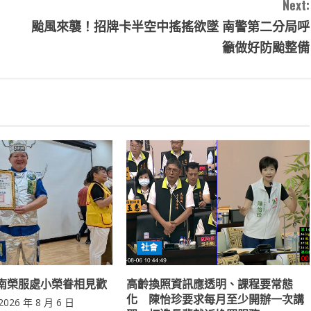
Next:
颱風來襲！招牌卡半空中搖搖欲墜 南警第二分局呼
籲做好防颱整備
社會
南榮服處小榮眷相見歡
高齡換照資訊應透明、課程要常態
化 陳怡珍要求每月至少開辦一次講
2026 年 8 月 6 日