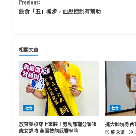
C
Previous:
飲食「五」撇步，血壓控制有幫助
o
n
t
相關文章
i
n
u
e
R
社會
社會
e
放棄美妝穿上重裝！勞動部南分署16
挑大師現身台
a
歲女銲將 全國技能競賽奪牌
蔡 永源