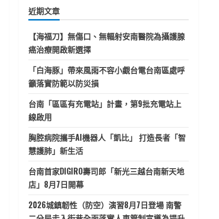
鍵
近期文章
字:
【海福刀】無傷口、無輻射安南醫院為攝護腺
癌治療開啟新選擇
「白海豚」帶來風雨不容小覷台電台南區處呼
籲落實防範以防災損
台南「區區有充電站」計畫，第9批充電站上
線啟用
胸腔病院攜手AI機器人「凱比」 打造長者「智
慧護肺」新生活
台南首家DIGIRO壽司郎「新光三越台南新天地
店」8月7日開幕
2026城鎮韌性（防空）演習8月7日登場 南警
二分局走入街巷全面落實人車管制宣導為提升