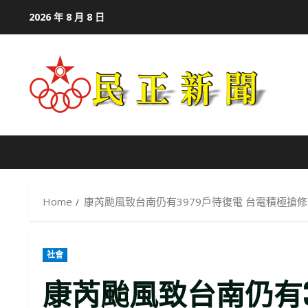
Skip
2026 年 8 月 8 日
to
content
Home
康芮颱風致台南仍有3979戶待復電 台電積極搶
社會
康芮颱風致台南仍有3