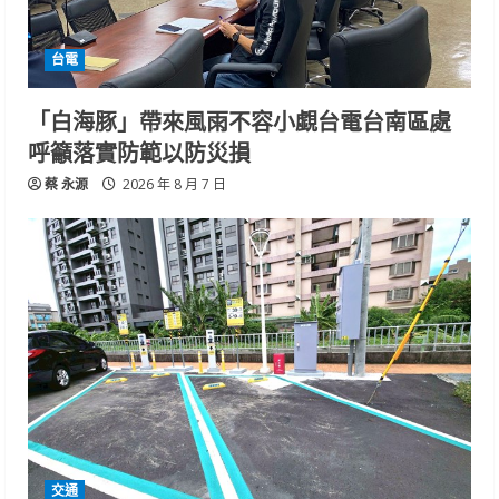
台電
「白海豚」帶來風雨不容小覷台電台南區處
呼籲落實防範以防災損
蔡 永源
2026 年 8 月 7 日
交通