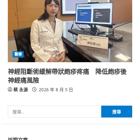
醫療
神經阻斷術緩解帶狀皰疹疼痛 降低皰疹後
神經痛風險
蔡 永源
2026 年 8 月 5 日
搜
尋
關
鍵
近期文章