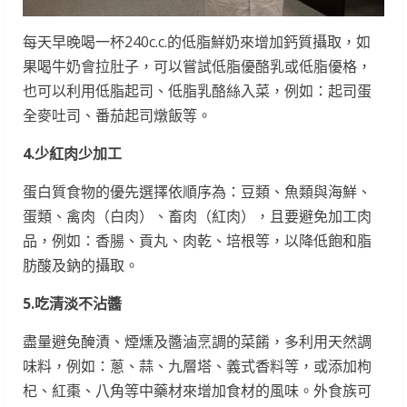
每天早晚喝一杯240c.c.的低脂鮮奶來增加鈣質攝取，如
果喝牛奶會拉肚子，可以嘗試低脂優酪乳或低脂優格，
也可以利用低脂起司、低脂乳酪絲入菜，例如：起司蛋
全麥吐司、番茄起司燉飯等。
4.
少紅肉少加工
蛋白質食物的優先選擇依順序為：豆類、魚類與海鮮、
蛋類、禽肉（白肉）、畜肉（紅肉），且要避免加工肉
品，例如：香腸、貢丸、肉乾、培根等，以降低飽和脂
肪酸及鈉的攝取。
5.
吃清淡不沾醬
盡量避免醃漬、煙燻及醬滷烹調的菜餚，多利用天然調
味料，例如：蔥、蒜、九層塔、義式香料等，或添加枸
杞、紅棗、八角等中藥材來增加食材的風味。外食族可