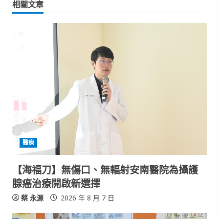
n
相關文章
u
e
R
e
a
d
i
醫療
n
【海福刀】無傷口、無輻射安南醫院為攝護
腺癌治療開啟新選擇
g
蔡 永源
2026 年 8 月 7 日