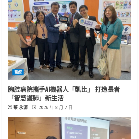
醫療
胸腔病院攜手AI機器人「凱比」 打造長者
「智慧護肺」新生活
蔡 永源
2026 年 8 月 7 日