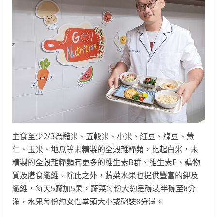
主食至少2/3為糙米、五榖米、小米、紅豆、綠豆、薏
仁、玉米、地瓜等未精製的全穀雜糧類，比起白米，未
精製的全穀雜糧類有更多的維生素B群、維生素E、礦物
質及膳食纖維。除此之外，蔬菜水果也提供豐富的鉀及
纖維，每天5蔬加5果，蔬菜每份大約是碗裝半碗至8分
滿，水果每份約女性拳頭大小或碗裝8分滿。