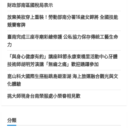
財政部南區國稅局表示
放棄美妝穿上重裝！勞動部南分署16歲女銲將 全國技能
競賽奪牌
臺南完成三座寺廟彩繪修護 公私協力保存傳統工藝生命
力
「與身心健康有約」講座88節永康東橋里活動中心牙體
技術師胡明芳演講「無齒之痛」歡迎踴躍參加
崑山科大國際生搭船跳島遊澎湖 海上旅運融合觀光與文
化體驗
挑大師現身台南榮服處小榮眷相見歡
分類