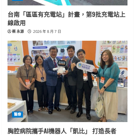
台南「區區有充電站」計畫，第9批充電站上
線啟用
蔡 永源
2026 年 8 月 7 日
醫療
胸腔病院攜手AI機器人「凱比」 打造長者