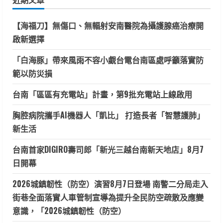
字:
【海福刀】無傷口、無輻射安南醫院為攝護腺癌治療開
啟新選擇
「白海豚」帶來風雨不容小覷台電台南區處呼籲落實防
範以防災損
台南「區區有充電站」計畫，第9批充電站上線啟用
胸腔病院攜手AI機器人「凱比」 打造長者「智慧護肺」
新生活
台南首家DIGIRO壽司郎「新光三越台南新天地店」8月7
日開幕
2026城鎮韌性（防空）演習8月7日登場 南警二分局走入
街巷全面落實人車管制宣導為提升全民防空疏散及應變
意識，「2026城鎮韌性（防空）