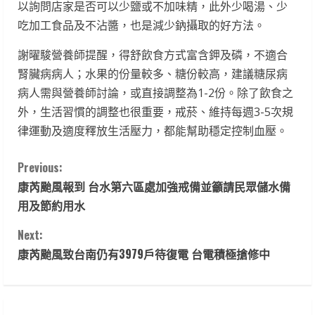
以詢問店家是否可以少鹽或不加味精，此外少喝湯、少
吃加工食品及不沾醬，也是減少鈉攝取的好方法。
謝曜駿營養師提醒，得舒飲食方式富含鉀及磷，不適合
腎臟病病人；水果的份量較多、糖份較高，建議糖尿病
病人需與營養師討論，或直接調整為1-2份。除了飲食之
外，生活習慣的調整也很重要，戒菸、維持每週3-5次規
律運動及適度釋放生活壓力，都能幫助穩定控制血壓。
C
Previous:
康芮颱風報到 台水第六區處加強戒備並籲請民眾儲水備
o
用及節約用水
n
Next:
t
康芮颱風致台南仍有3979戶待復電 台電積極搶修中
i