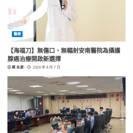
醫療
【海福刀】無傷口、無輻射安南醫院為攝護
腺癌治療開啟新選擇
蔡 永源
2026 年 8 月 7 日