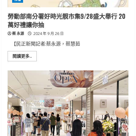
勞動部南分署好時光靚市集9/28盛大舉行 20
萬好禮讓你抽
蔡 永源
2024 年 9 月 26 日
【民正新聞記者:蔡永源，蔡慧茹
Read
閱讀更多..
more
about
勞
動
部
南
分
署
好
時
光
靚
市
集
9/28
盛
大
舉