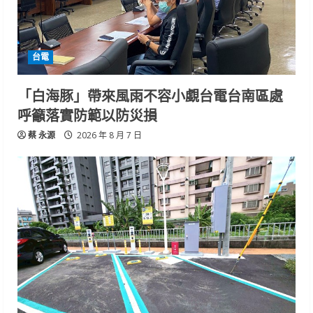
台電
「白海豚」帶來風雨不容小覷台電台南區處
呼籲落實防範以防災損
蔡 永源
2026 年 8 月 7 日