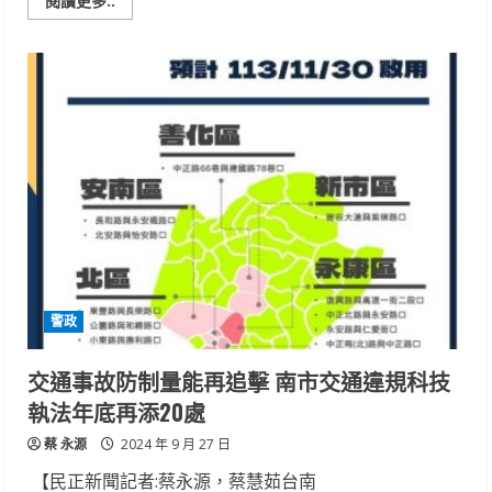
閱讀更多..
more
about
2024
臺
南
美
展
榮
耀
時
刻
藝
術
家
齊
聚
頒
獎
典
禮
警政
交通事故防制量能再追擊 南市交通違規科技
執法年底再添20處
蔡 永源
2024 年 9 月 27 日
【民正新聞記者:蔡永源，蔡慧茹台南