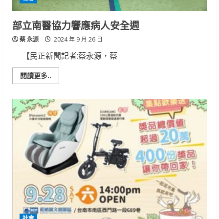
部立南醫協力響應病人安全週
蔡 永源
2024 年 9 月 26 日
【民正新聞記者:蔡永源，蔡
Read
閱讀更多..
more
about
部
立
南
醫
協
力
響
應
病
人
安
全
週
社會