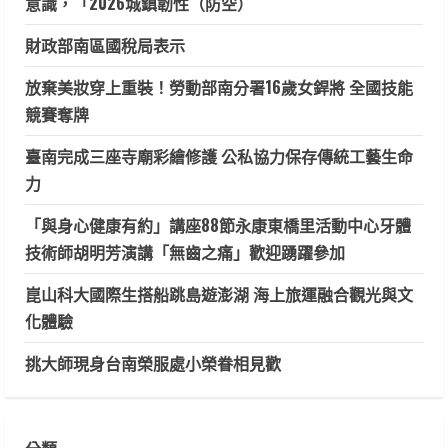
意識，「2026城鎮韌性（防空）
財政部南區國稅局表示
放棄美妝穿上重裝！勞動部南分署16歲女銲將 全國技能
競賽奪牌
臺南完成三座寺廟彩繪修護 公私協力保存傳統工藝生命
力
「與身心健康有約」講座88節永康東橋里活動中心牙體
技術師胡明芳演講「無齒之痛」歡迎踴躍參加
崑山科大國際生搭船跳島遊澎湖 海上旅運融合觀光與文
化體驗
挑大師現身台南榮服處小榮眷相見歡