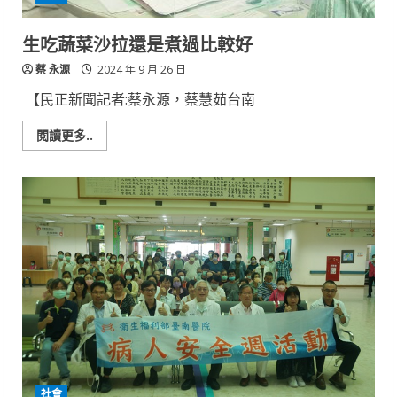
隊
共
好，
生吃蔬菜沙拉還是煮過比較好
提
升
蔡 永源
社
2024 年 9 月 26 日
區
保
【民正新聞記者:蔡永源，蔡慧茹台南
護
力
Read
閱讀更多..
more
about
生
吃
蔬
菜
沙
拉
還
是
煮
過
比
較
好
社會