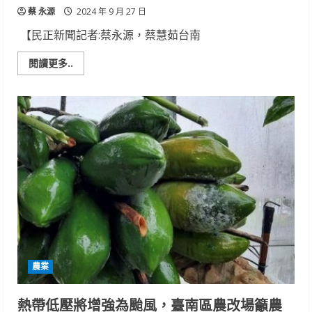
關
蔡 永源
懷
2024 年 9 月 27 日
大
台
【民正新聞記者:蔡永源，蔡慧茹台南
南
偏
鄉
Read
閱讀更多..
長
more
者
about
馬
來
西
亞
米
其
林
年
輕
廚
師
獎
黃
嘉
亮
首
登
台
農業
10/1
開
啟
煙
熱帶低壓將增強為颱風，臺南區農改場籲農
波