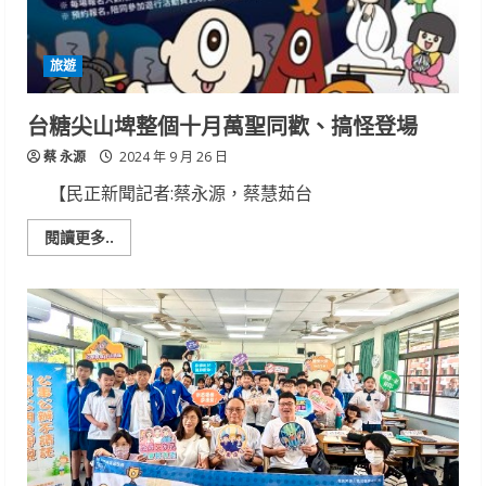
銷
臺
南
觀
旅遊
光
台糖尖山埤整個十月萬聖同歡、搞怪登場
蔡 永源
2024 年 9 月 26 日
【民正新聞記者:蔡永源，蔡慧茹台
Read
閱讀更多..
more
about
台
糖
尖
山
埤
整
個
十
月
萬
聖
同
歡、
搞