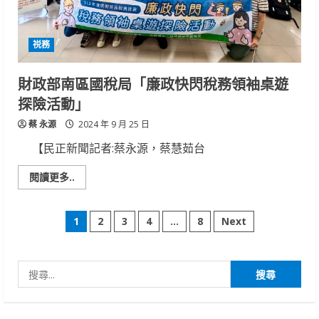
怪
登
場
祱務
財政部南區國稅局「廉政快閃稅務領袖桌遊
探險活動」
蔡 永源
2024 年 9 月 25 日
【民正新聞記者:蔡永源，蔡慧茹台
Read
閱讀更多..
more
about
財
文
政
1
2
3
4
...
8
Next
部
南
章
區
國
稅
搜
分
局
「廉
尋
政
頁
快
關
閃