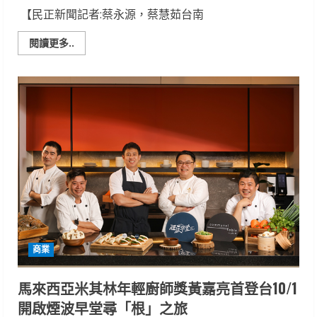
【民正新聞記者:蔡永源，蔡慧茹台南
Read
閱讀更多..
more
about
「慈
揚
基
金
會
攜
手
璨
揚
企
業！
慶
祝
2024
重
陽
久
久
商業
社
區
分
享
馬來西亞米其林年輕廚師獎黃嘉亮首登台10/1
會」
持
開啟煙波早堂尋「根」之旅
續