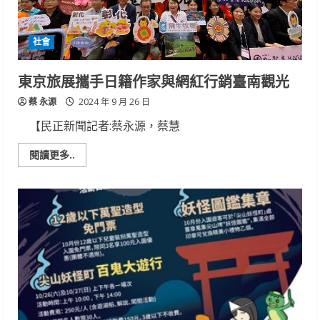
新
改
裝
開
社會
幕！
東京旅展攜手日籍作家與網紅行銷臺南觀光
蔡 永源
2024 年 9 月 26 日
【民正新聞記者:蔡永源，蔡慧
Read
閱讀更多..
more
about
東
京
旅
展
攜
手
日
籍
作
家
與
網
紅
行