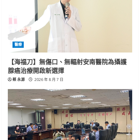
醫療
【海福刀】無傷口、無輻射安南醫院為攝護
腺癌治療開啟新選擇
蔡 永源
2026 年 8 月 7 日