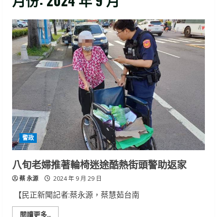
月份:
2024 年 9 月
警政
八旬老婦推著輪椅迷途酷熱街頭警助返家
蔡 永源
2024 年 9 月 29 日
【民正新聞記者:蔡永源，蔡慧茹台南
Read
閱讀更多..