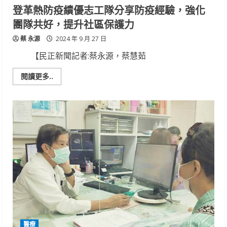
防
登革熱防疫績優志工隊分享防疫經驗，強化
災
準
團隊共好，提升社區保護力
備
蔡 永源
2024 年 9 月 27 日
【民正新聞記者:蔡永源，蔡慧茹
Read
閱讀更多..
more
about
登
革
熱
防
疫
績
優
志
工
隊
分
享
防
疫
經
驗，
強
化
醫療
團