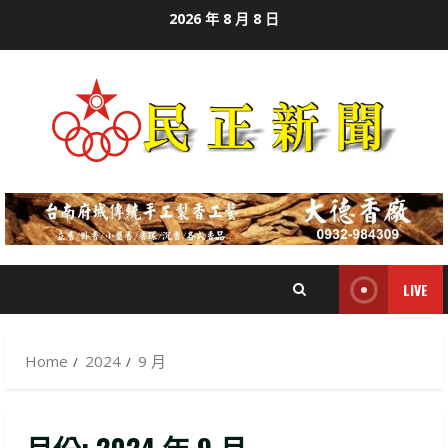
Skip
2026 年 8 月 8 日
to
content
LIVE
Home
2024
9 月