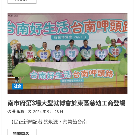
more
about
八
旬
老
婦
推
著
輪
椅
迷
途
酷
熱
街
頭
警
助
返
家
社會
南市府第3場大型就博會於東區慈幼工商登場
蔡 永源
2024 年 9 月 28 日
【民正新聞記者:蔡永源，蔡慧茹台南
Read
閱讀更多..