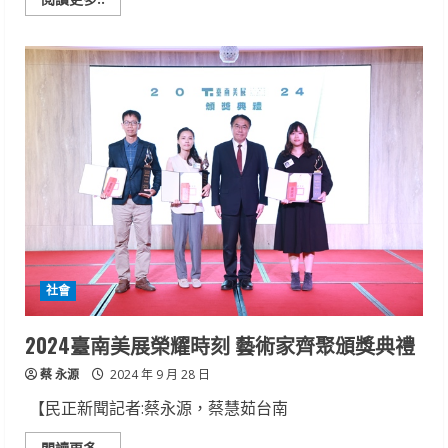
more
about
「好
時
光
靚
市
集」
熱
鬧
登
場
社會
2024臺南美展榮耀時刻 藝術家齊聚頒獎典禮
蔡 永源
2024 年 9 月 28 日
【民正新聞記者:蔡永源，蔡慧茹台南
Read