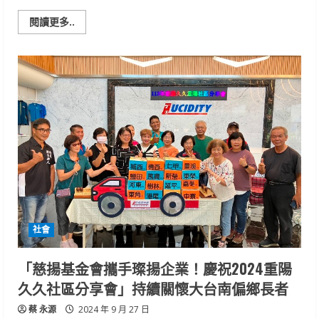
Read
閱讀更多..
more
about
交
通
事
故
防
制
量
能
再
追
擊
南
市
交
通
違
規
科
社會
技
執
法
年
「慈揚基金會攜手璨揚企業！慶祝2024重陽
底
再
久久社區分享會」持續關懷大台南偏鄉長者
添
20
蔡 永源
處
2024 年 9 月 27 日