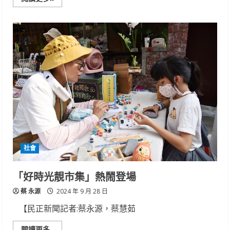
more
about
南
市
府
第
3
場
大
型
就
博
會
於
東
區
慈
幼
工
商
社會
登
場
「好時光靚市集」熱鬧登場
蔡 永源
2024 年 9 月 28 日
【民正新聞記者:蔡永源，蔡慧茹
Read
閱讀更多..