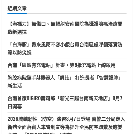
鍵
稅
務
近期文章
字:
領
袖
桌
【海福刀】無傷口、無輻射安南醫院為攝護腺癌治療開
遊
探
啟新選擇
險
活
動」
「白海豚」帶來風雨不容小覷台電台南區處呼籲落實防
範以防災損
台南「區區有充電站」計畫，第9批充電站上線啟用
胸腔病院攜手AI機器人「凱比」 打造長者「智慧護肺」
新生活
台南首家DIGIRO壽司郎「新光三越台南新天地店」8月7
日開幕
2026城鎮韌性（防空）演習8月7日登場 南警二分局走入
街巷全面落實人車管制宣導為提升全民防空疏散及應變