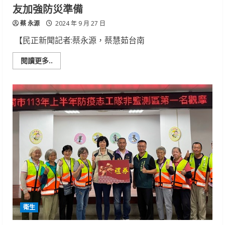
早
友加強防災準備
堂
尋
蔡 永源
「根」
2024 年 9 月 27 日
之
旅
【民正新聞記者:蔡永源，蔡慧茹台南
Read
閱讀更多..
more
about
熱
帶
低
壓
將
增
強
為
颱
風，
臺
南
區
農
改
場
籲
農
衛生
友
加
強