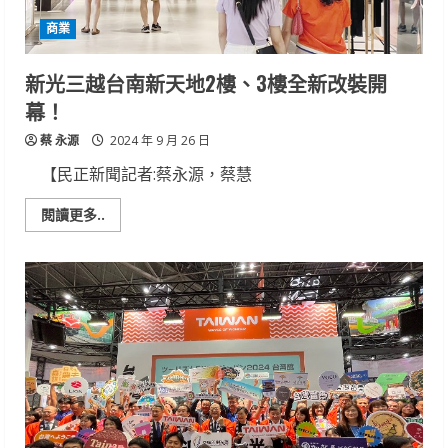
行 20
萬
商業
好
禮
讓
你
新光三越台南新天地2樓、3樓全新改裝開
抽
幕！
蔡 永源
2024 年 9 月 26 日
【民正新聞記者:蔡永源，蔡慧
Read
閱讀更多..
more
about
新
光
三
越
台
南
新
天
地
2
樓、
3
樓
全