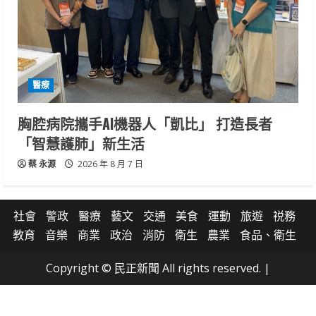
醫療
胸腔病院攜手AI機器人「凱比」 打造長者
「智慧護肺」新生活
蔡 永源
2026 年 8 月 7 日
社會
警政
醫療
藝文
交通
美食
運動
旅遊
祱務
教育
音樂
商業
政治
消防
衛生
農業
食品、衛生
Copyright © 民正新聞 All rights reserved.
|