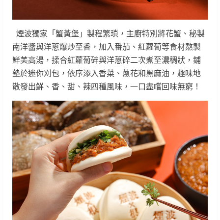
煙波獨家「蟹黃堡」製程繁瑣，主廚特別將花蟹、秘製
南洋醬與洋蔥爆炒至香，加入番茄、紅蘿蔔等食材熬製
鮮美高湯，揉合紅蘿蔔碎與洋蔥碎二次煮至濃稠狀，鋪
墊於迷你刈包，依序添入香菜、蔥花和黑麻油，趣味地
散發出鮮、香、甜、辣四種風味，一口盡嚐回味無窮！