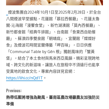
煙波集團自2024年10月1日至2025年2月28日，於全台
八間煙波早堂據點，花蓮館「慕拉西餐廳」、花蓮太魯
閣-沁海館「漫饗食堂」、新竹湖濱館「莫內西餐廳」、
新竹都會館「經典牛排館」、台南館「食東西自助餐
廳」、蘇澳四季雙泉館「朝晴庭」、宜蘭館「燦燦好
食」及煙波花時間宜蘭傳藝「呷百味」，日日供應
「Communal Table by Gēn 根」獨創風味的「蟹黃
堡」，結合了本土食材與馬來西亞風韻，精彩呈現跨地
域、跨文化的新滋味，讓旅人在旅程中不須遠行也能享
受異地的飲食文化，專案內容詳見官網：
https://lihi.cc/nQd1T
。
C
Previous:
熱帶低壓將增強為颱風，臺南區農改場籲農友加強防災
o
準備