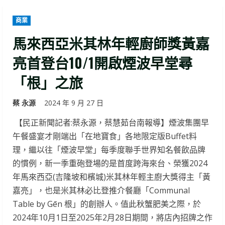
商業
馬來西亞米其林年輕廚師獎黃嘉
亮首登台10/1開啟煙波早堂尋
「根」之旅
蔡 永源
2024 年 9 月 27 日
【民正新聞記者:蔡永源，蔡慧茹台南報導】煙波集團早
午餐盛宴才剛端出「在地寶食」各地限定版Buffet料
理，繼以往「煙波早堂」每季度聯手世界知名餐飲品牌
的慣例，新一季重砲登場的是首度跨海來台、榮獲2024
年馬來西亞(吉隆坡和檳城)米其林​​年輕主廚大獎得主「黃
嘉亮」，也是米其林必比登推介餐廳「Communal
Table by Gēn 根」的創辦人。​​值此秋蟹肥美之際，於
2024年10月1日至2025年2月28日期間，將店內招牌之作