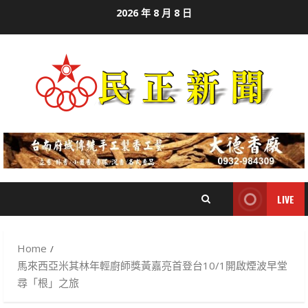
Skip
2026 年 8 月 8 日
to
content
LIVE
Home
馬來西亞米其林年輕廚師獎黃嘉亮首登台10/1開啟煙波早堂
尋「根」之旅