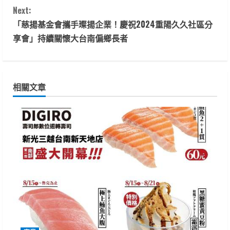
n
Next:
t
「慈揚基金會攜手璨揚企業！慶祝2024重陽久久社區分
享會」持續關懷大台南偏鄉長者
i
n
相關文章
u
e
R
e
a
d
i