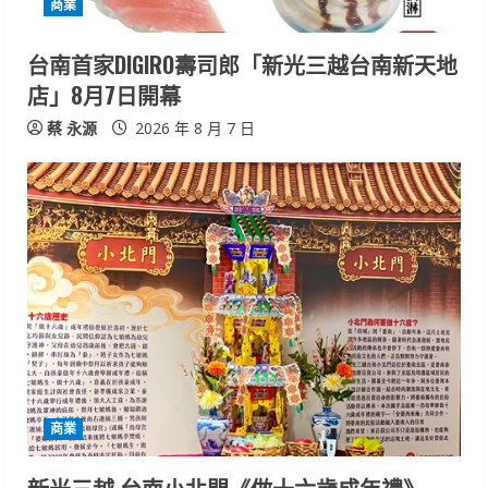
商業
n
台南首家DIGIRO壽司郎「新光三越台南新天地
g
店」8月7日開幕
蔡 永源
2026 年 8 月 7 日
商業