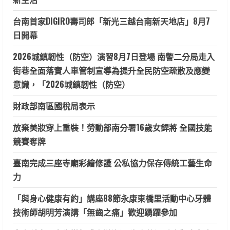
台南首家DIGIRO壽司郎「新光三越台南新天地店」8月7
日開幕
2026城鎮韌性（防空）演習8月7日登場 南警二分局走入
街巷全面落實人車管制宣導為提升全民防空疏散及應變
意識，「2026城鎮韌性（防空）
財政部南區國稅局表示
放棄美妝穿上重裝！勞動部南分署16歲女銲將 全國技能
競賽奪牌
臺南完成三座寺廟彩繪修護 公私協力保存傳統工藝生命
力
「與身心健康有約」講座88節永康東橋里活動中心牙體
技術師胡明芳演講「無齒之痛」歡迎踴躍參加