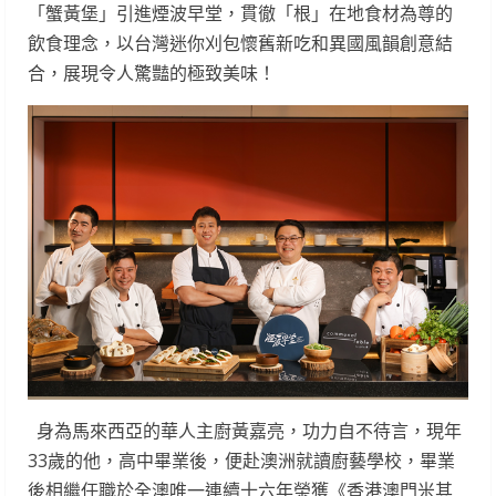
「蟹黃堡」引進煙波早堂，貫徹「根」在地食材為尊的
飲食理念，以台灣迷你刈包懷舊新吃和異國風韻創意結
合，展現令人驚豔的極致美味！
身為馬來西亞的華人主廚黃嘉亮，功力自不待言，現年
33歲的他，高中畢業後，便赴澳洲就讀廚藝學校，畢業
後相繼任職於全澳唯一連續十六年榮獲《香港澳門米其