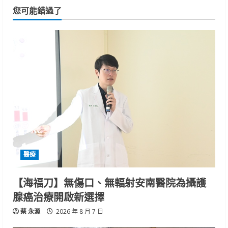
您可能錯過了
醫療
【海福刀】無傷口、無輻射安南醫院為攝護
腺癌治療開啟新選擇
蔡 永源
2026 年 8 月 7 日