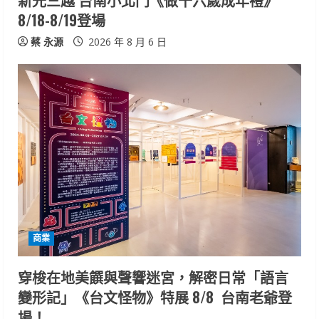
新光三越 台南小北門《做十六歲成年禮》
8/18-8/19登場
蔡 永源
2026 年 8 月 6 日
商業
穿梭在地美饌與聲響迷宮，解密日常「語言
變形記」《台文怪物》特展 8/8 台南老爺登
場！