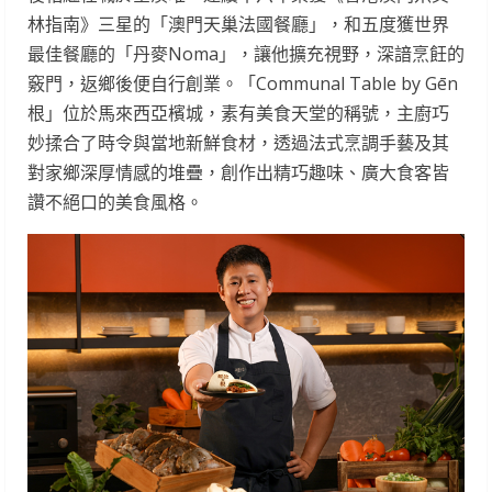
林指南》三星的「澳門天巢法國餐廳」，和五度獲世界
最佳餐廳的「丹麥Noma」，讓他擴充視野，深諳烹飪的
竅門，返鄉後便自行創業。「Communal Table by Gēn
根」位於馬來西亞檳城，素有美食天堂的稱號，主廚巧
妙揉合了時令與當地新鮮食材，透過法式烹調手藝及其
對家鄉深厚情感的堆疊，創作出精巧趣味、廣大食客皆
讚不絕口的美食風格。