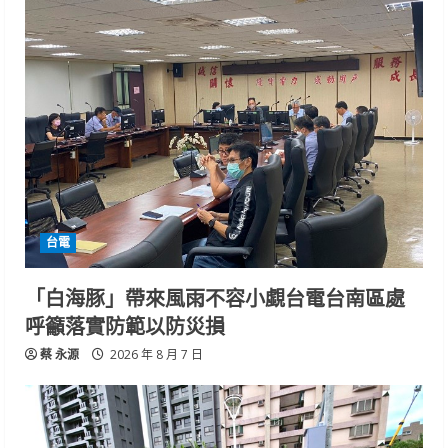
台電
「白海豚」帶來風雨不容小覷台電台南區處
呼籲落實防範以防災損
蔡 永源
2026 年 8 月 7 日