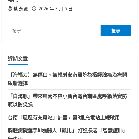
蔡 永源
2026 年 8 月 6 日
搜
尋
關
鍵
近期文章
字:
【海福刀】無傷口、無輻射安南醫院為攝護腺癌治療開
啟新選擇
「白海豚」帶來風雨不容小覷台電台南區處呼籲落實防
範以防災損
台南「區區有充電站」計畫，第9批充電站上線啟用
胸腔病院攜手AI機器人「凱比」 打造長者「智慧護肺」
新生活