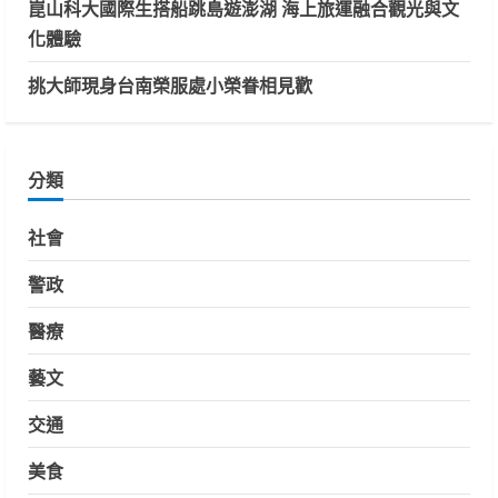
崑山科大國際生搭船跳島遊澎湖 海上旅運融合觀光與文
化體驗
挑大師現身台南榮服處小榮眷相見歡
分類
社會
警政
醫療
藝文
交通
美食