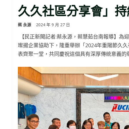
久久社區分享會」持
蔡 永源
2024 年 9 月 27 日
【民正新聞記者:蔡永源，蔡慧茹台南報導】為迎
璨揚企業協助下，隆重舉辦「2024年重陽節久
表齊聚一堂，共同慶祝這個具有深厚傳統意義的