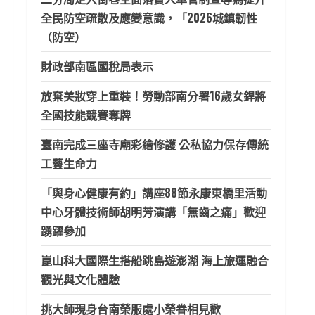
全民防空疏散及應變意識，「2026城鎮韌性
（防空）
財政部南區國稅局表示
放棄美妝穿上重裝！勞動部南分署16歲女銲將
全國技能競賽奪牌
臺南完成三座寺廟彩繪修護 公私協力保存傳統
工藝生命力
「與身心健康有約」講座88節永康東橋里活動
中心牙體技術師胡明芳演講「無齒之痛」歡迎
踴躍參加
崑山科大國際生搭船跳島遊澎湖 海上旅運融合
觀光與文化體驗
挑大師現身台南榮服處小榮眷相見歡