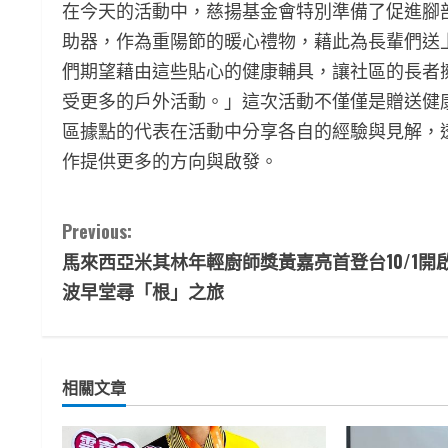
在今天的活動中，慈揚基金會特別準備了促進腳
助器，作為重陽節的暖心禮物，藉此為長輩們送
們期望藉由這些貼心的健康輔具，讓社區的長者
受更多的戶外活動。」這次活動不僅僅是贈送健
區據點的代表在活動中分享各自的經驗與見解，
作提供更多的方向與啟發。
C
Previous:
馬來西亞米其林年輕廚師獎黃嘉亮首登台10/1開
o
波早堂尋「根」之旅
n
t
相關文章
i
n