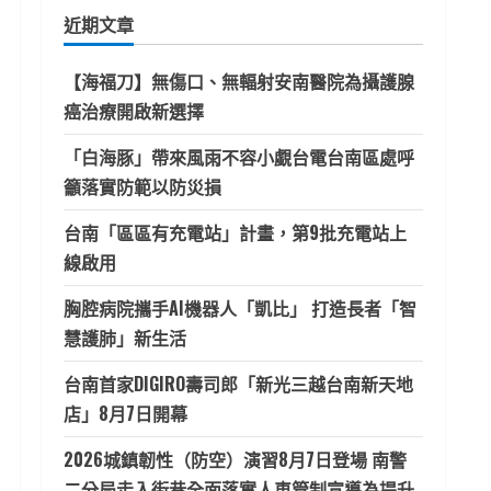
鍵
近期文章
字:
【海福刀】無傷口、無輻射安南醫院為攝護腺
癌治療開啟新選擇
「白海豚」帶來風雨不容小覷台電台南區處呼
籲落實防範以防災損
台南「區區有充電站」計畫，第9批充電站上
線啟用
胸腔病院攜手AI機器人「凱比」 打造長者「智
慧護肺」新生活
台南首家DIGIRO壽司郎「新光三越台南新天地
店」8月7日開幕
2026城鎮韌性（防空）演習8月7日登場 南警
二分局走入街巷全面落實人車管制宣導為提升