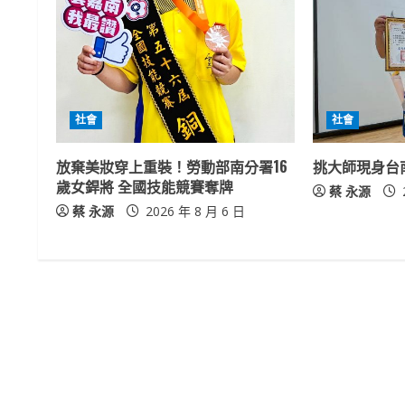
u
e
R
社會
社會
e
放棄美妝穿上重裝！勞動部南分署16
挑大師現身台
a
歲女銲將 全國技能競賽奪牌
蔡 永源
蔡 永源
2026 年 8 月 6 日
d
i
n
g