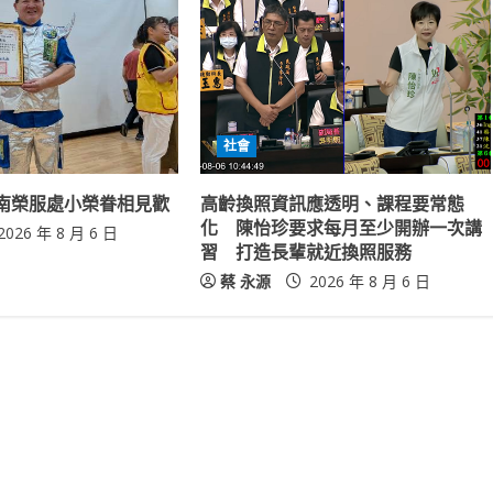
社會
南榮服處小榮眷相見歡
高齡換照資訊應透明、課程要常態
化 陳怡珍要求每月至少開辦一次講
2026 年 8 月 6 日
習 打造長輩就近換照服務
蔡 永源
2026 年 8 月 6 日