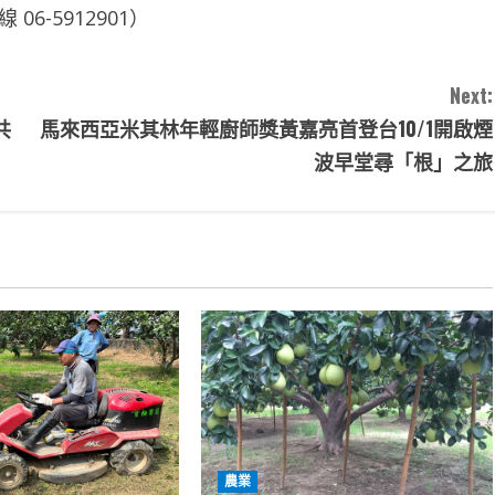
6-5912901）
Next:
共
馬來西亞米其林年輕廚師獎黃嘉亮首登台10/1開啟煙
波早堂尋「根」之旅
農業