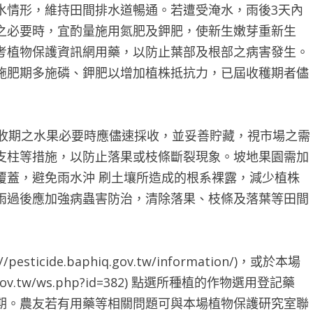
水情形，維持田間排水道暢通。若遭受淹水，雨後3天內
之必要時，宜酌量施用氮肥及鉀肥，使新生嫩芽重新生
考植物保護資訊網用藥，以防止葉部及根部之病害發生。
施肥期多施磷、鉀肥以增加植株抵抗力，已屆收穫期者儘
收期之水果必要時應儘速採收，並妥善貯藏，視市場之需
支柱等措施，以防止落果或枝條斷裂現象。坡地果園需加
覆蓋，避免雨水沖 刷土壤所造成的根系裸露，減少植株
雨過後應加強病蟲害防治，清除落果、枝條及落葉等田間
ide.baphiq.gov.tw/information/)，或於本場
gov.tw/ws.php?id=382) 點選所種植的作物選用登記藥
期。農友若有用藥等相關問題可與本場植物保護研究室聯