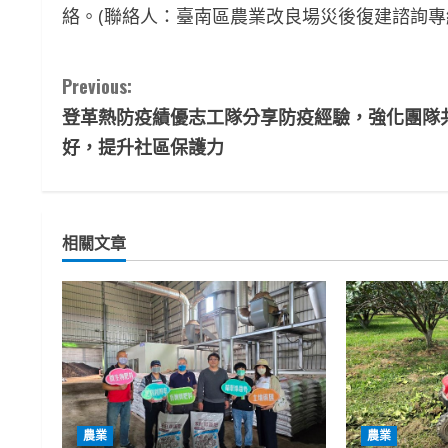
絡。(聯絡人：臺南區農業改良場災後復建諮詢專線 0
C
Previous:
登革熱防疫績優志工隊分享防疫經驗，強化團隊
o
好，提升社區保護力
n
t
相關文章
i
n
u
e
R
農業
農業