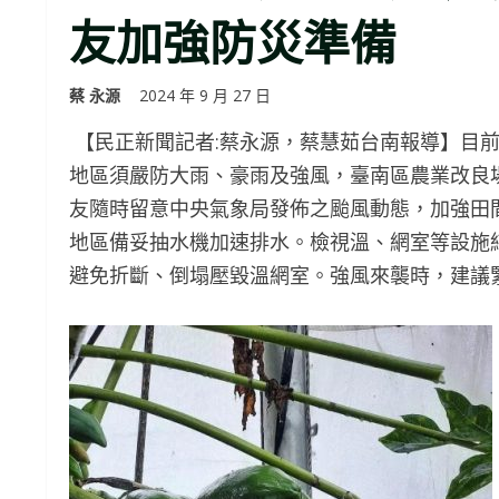
友加強防災準備
蔡 永源
2024 年 9 月 27 日
【民正新聞記者:蔡永源，蔡慧茹台南報導】目
地區須嚴防大雨、豪雨及強風，臺南區農業改良
友隨時留意中央氣象局發佈之颱風動態，加強田
地區備妥抽水機加速排水。檢視溫、網室等設施
避免折斷、倒塌壓毀溫網室。強風來襲時，建議