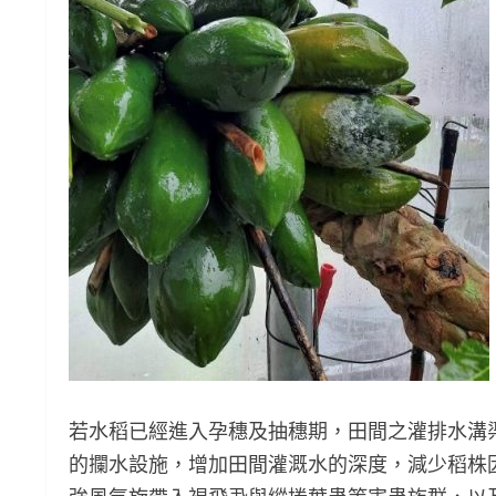
若水稻已經進入孕穗及抽穗期，田間之灌排水溝
的攔水設施，增加田間灌溉水的深度，減少稻株