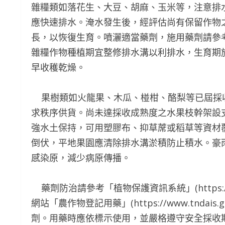
雜糧類如落花生、大豆、胡麻、玉米等，注意排
應快速排水。淹水發生後，經評估尚有保留作物
長，以恢復生育。噴灑適當藥劑，施用藥劑請參
雜糧作物種植期宜整修排水溝以利排水，生育期
早收穫乾燥。
果樹類如火龍果、木瓜、椪柑、酪梨等已屆採
求秩序供貨。尚未達採收成熟度之水果枝幹架設
強水土保持，可用塑膠布、抑草蓆或稻草等資材
倒伏，平地果園應清除排水溝淤積防止積水。豪
感染原，減少病原傳播。
藥劑防治請參考「植物保護資訊系統」(https://pestic
網站「農作物登記用藥」(https://www.tndais.
劑。用藥時應依標示使用，並嚴格遵守安全採收