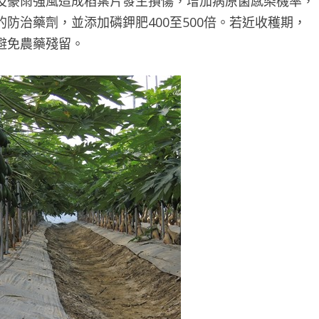
及豪雨強風造成稻葉片發生損傷，增加病原菌感染機率，
防治藥劑，並添加磷鉀肥400至500倍。若近收穫期，
避免農藥殘留。