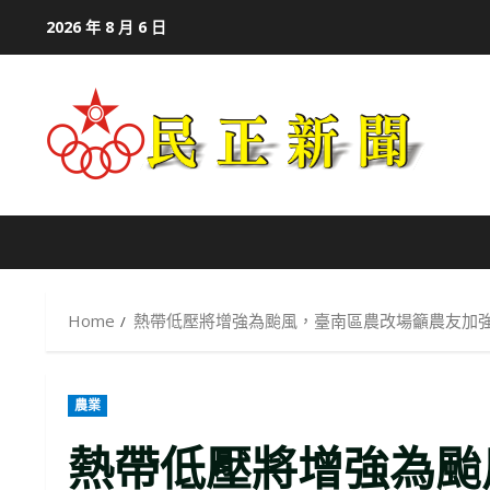
Skip
2026 年 8 月 6 日
to
content
Home
熱帶低壓將增強為颱風，臺南區農改場籲農友加
農業
熱帶低壓將增強為颱