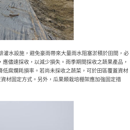
排灌水設施，避免豪雨帶來大量雨水阻塞淤積於田間，必
，應儘速採收，以減少損失。雨季期間採收之蔬果產品，
降低腐爛耗損率。若尚未採收之蔬菜，可於田區覆蓋資材
蓋資材固定方式。另外，瓜果類栽培棚架應加強固定措