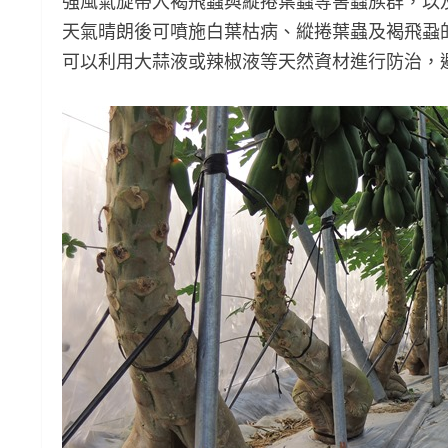
強風氣旋帶入褐飛蝨與縱捲葉蟲等害蟲族群，以
天氣晴朗後可噴施白葉枯病、縱捲葉蟲及褐飛蝨的
可以利用大蒜液或辣椒液等天然資材進行防治，