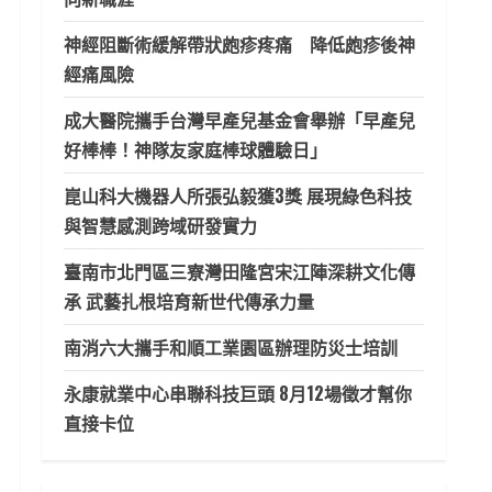
神經阻斷術緩解帶狀皰疹疼痛 降低皰疹後神
經痛風險
成大醫院攜手台灣早產兒基金會舉辦「早產兒
好棒棒！神隊友家庭棒球體驗日」
崑山科大機器人所張弘毅獲3獎 展現綠色科技
與智慧感測跨域研發實力
臺南市北門區三寮灣田隆宮宋江陣深耕文化傳
承 武藝扎根培育新世代傳承力量
南消六大攜手和順工業園區辦理防災士培訓
永康就業中心串聯科技巨頭 8月12場徵才幫你
直接卡位