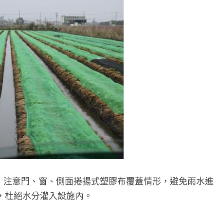
注意門、窗、側面捲揚式塑膠布覆蓋情形，避免雨水進
備，杜絕水分灌入設施內。