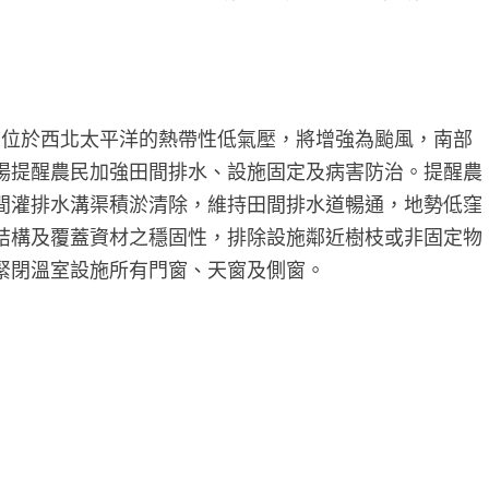
前位於西北太平洋的熱帶性低氣壓，將增強為颱風，南部
場提醒農民加強田間排水、設施固定及病害防治。提醒農
間灌排水溝渠積淤清除，維持田間排水道暢通，地勢低窪
結構及覆蓋資材之穩固性，排除設施鄰近樹枝或非固定物
緊閉溫室設施所有門窗、天窗及側窗。