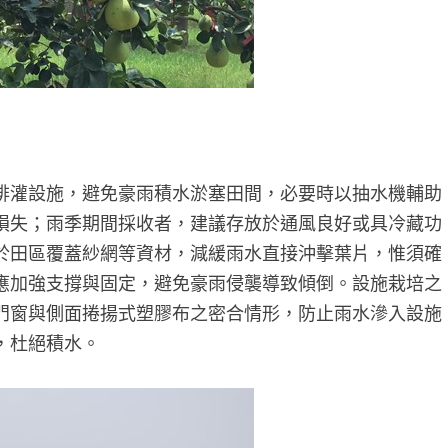
排灌設施，避免豪雨積水淤塞田間，必要時以抽水機輔助
損失；雨季期間採收者，建議存放於通風良好或具冷藏功
於田區覆蓋紗網等資材，減緩雨水直接沖擊葉片，惟須確
應加強支撐與固定，避免豪雨侵襲導致傾倒。設施栽培之
門窗與側面捲揚式塑膠布之密合情形，防止雨水滲入設施
，杜絕積水。