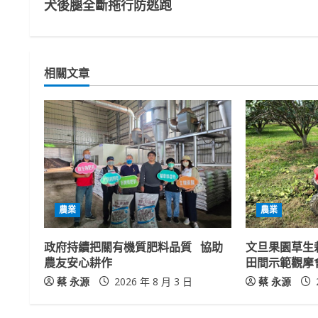
犬後腿全斷拖行防逃跑
n
t
相關文章
i
n
u
e
R
農業
農業
e
政府持續把關有機質肥料品質 協助
文旦果園草生
a
農友安心耕作
田間示範觀摩
蔡 永源
2026 年 8 月 3 日
蔡 永源
d