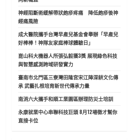
神經阻斷術緩解帶狀皰疹疼痛 降低皰疹後神
經痛風險
成大醫院攜手台灣早產兒基金會舉辦「早產兒
好棒棒！神隊友家庭棒球體驗日」
崑山科大機器人所張弘毅獲3獎 展現綠色科技
與智慧感測跨域研發實力
臺南市北門區三寮灣田隆宮宋江陣深耕文化傳
承 武藝扎根培育新世代傳承力量
南消六大攜手和順工業園區辦理防災士培訓
永康就業中心串聯科技巨頭 8月12場徵才幫你
直接卡位