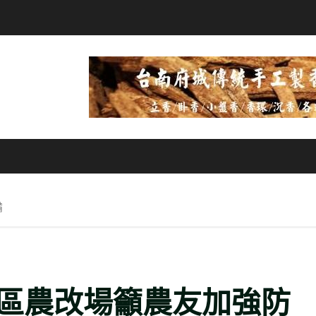
備
區農改場籲農友加強防