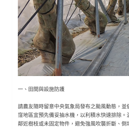
一、田間與設施防護
請農友隨時留意中央氣象局發布之颱風動態，並
窪地區宜預先備妥抽水機，以利積水快速排除。
鄰近樹枝或未固定物件，避免強風吹襲折斷、倒