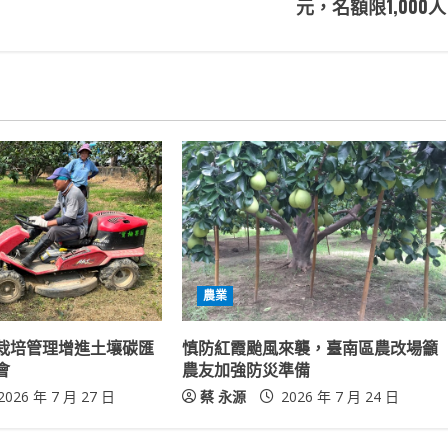
元，名額限1,000人
農業
栽培管理增進土壤碳匯
慎防紅霞颱風來襲，臺南區農改場籲
會
農友加強防災準備
2026 年 7 月 27 日
蔡 永源
2026 年 7 月 24 日