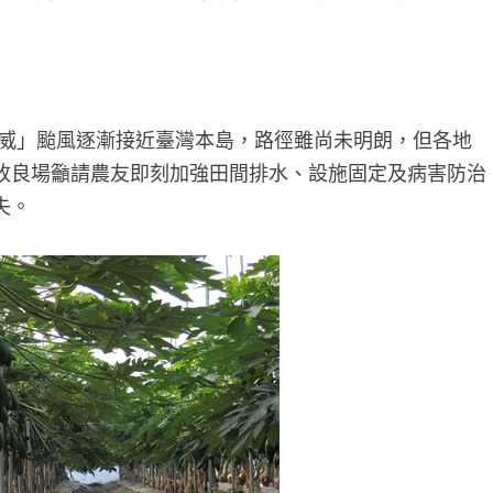
威」颱風逐漸接近臺灣本島，路徑雖尚未明朗，但各地
改良場籲請農友即刻加強田間排水、設施固定及病害防治
失。