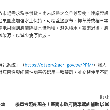
依市場需求秩序供貨。尚未成熟之文旦等果樹，建議架設
地果園應加強水土保持，可覆蓋塑膠布、抑草蓆或稻草等
平地果園則應清除排水溝淤積，避免積水。豪雨過後，應
感染源，以減少病原擴散。
資訊系統」（
https://otserv2.acri.gov.tw/PPM/
）輸入
對真菌性與細菌性病害各選用一種藥劑，並交替使用不同
Next:
隻幼
機車考照趁現在！臺南市政府機車駕訓補助1,300