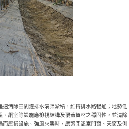
儘速清除田間灌排水溝渠淤積，維持排水路暢通；地勢低
溫、網室等設施應檢視結構及覆蓋資材之穩固性，並清除
塌而壓損設施。強風來襲時，應緊閉溫室門窗、天窗及側