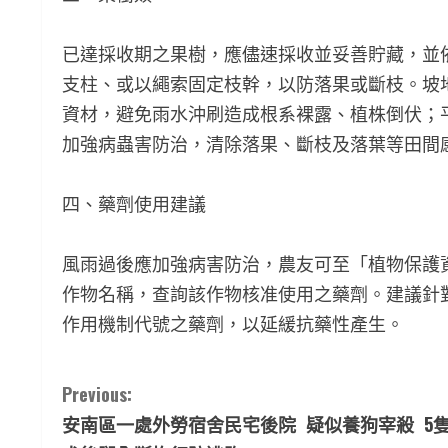
已達採收期之果樹，應儘速採收並妥善貯藏，並
支柱、或以繩索固定枝幹，以防落果或斷枝。坡
資材，避免雨水沖刷造成根系裸露、植株倒伏；
加強病蟲害防治，清除落果、斷枝及落葉等田間
四、藥劑使用建議
風雨過後應加強病害防治，農友可至「植物保護
作物名稱，查詢該作物核准使用之藥劑。建議針
作用機制代號之藥劑，以延緩抗藥性產生。
C
Previous:
安南區一處外勞宿舍民宅後院 疑似養狗宰殺 5
o