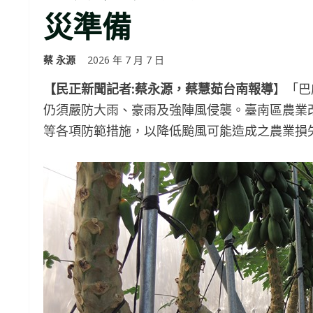
災準備
蔡 永源
2026 年 7 月 7 日
【民正新聞記者:蔡永源，蔡慧茹台南報導
】「巴
仍須嚴防大雨、豪雨及強陣風侵襲。臺南區農業
等各項防範措施，以降低颱風可能造成之農業損