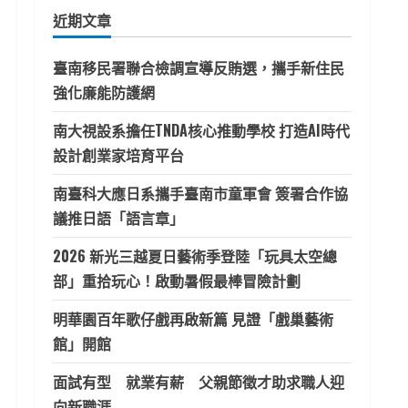
鍵
近期文章
字:
臺南移民署聯合檢調宣導反賄選，攜手新住民
強化廉能防護網
南大視設系擔任TNDA核心推動學校 打造AI時代
設計創業家培育平台
南臺科大應日系攜手臺南市童軍會 簽署合作協
議推日語「語言章」
2026 新光三越夏日藝術季登陸「玩具太空總
部」重拾玩心！啟動暑假最棒冒險計劃
明華園百年歌仔戲再啟新篇 見證「戲巢藝術
館」開館
面試有型 就業有薪 父親節徵才助求職人迎
向新職涯