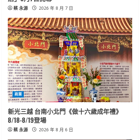
g
蔡 永源
2026 年 8 月 7 日
商業
新光三越 台南小北門《做十六歲成年禮》
8/18-8/19登場
蔡 永源
2026 年 8 月 6 日