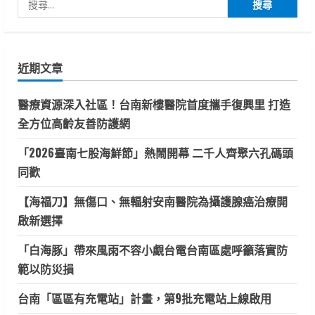
尋
關
鍵
近期文章
字:
醫療資源深入社區！台南新樓醫院首度攜手復興里 打造
全方位高齡友善防護網
「2026臺南七股海鮮節」熱鬧開幕 二千人齊聚六孔碼頭
同歡
【海福刀】無傷口、無輻射安南醫院為攝護腺癌治療開
啟新選擇
「白海豚」帶來風雨不容小覷台電台南區處呼籲落實防
範以防災損
台南「區區有充電站」計畫，第9批充電站上線啟用