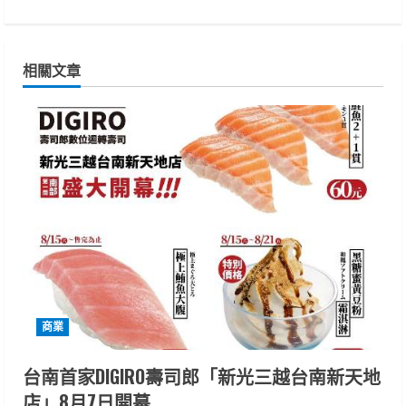
i
n
相關文章
u
e
R
e
a
d
i
商業
n
台南首家DIGIRO壽司郎「新光三越台南新天地
店」8月7日開幕