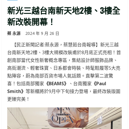
新光三越台南新天地2樓、3樓全
新改裝開幕！
蔡 永源
2024 年 9 月 26 日
【民正新聞記者:蔡永源，蔡慧茹台南報導】新光三越
台南新天地2樓、3樓大規模改裝甫於8月底正式亮相！首
創南部當代女性新奢概念專區，集結設計師服飾品牌、
高街潮流、輕奢珠寶、日系都會時裝、時髦鞋履等5大亮
點陣容，蔚為南部百貨市場人氣話題。直擊第二波驚
喜！包括南部獨家
《BEAMS》
、台南獨家
《Paul
Smith》
等新櫃將於9月中下旬接力登場，最終改裝版圖
更臻完美！