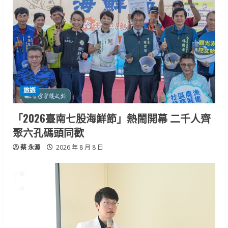
旅遊
「2026臺南七股海鮮節」熱鬧開幕 二千人齊
聚六孔碼頭同歡
蔡 永源
2026 年 8 月 8 日