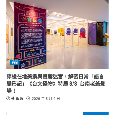
商業
穿梭在地美饌與聲響迷宮，解密日常「語言
變形記」《台文怪物》特展 8/8 台南老爺登
場！
蔡 永源
2026 年 8 月 6 日
搜