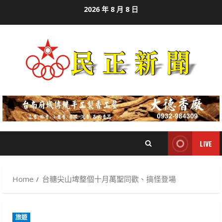
Skip
2026 年 8 月 8 日
to
content
LIVE
Home
台糖尖山埤整個十月萬聖同歡、搞怪登場
旅遊