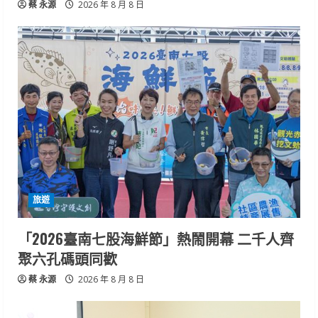
蔡 永源
2026 年 8 月 8 日
旅遊
「2026臺南七股海鮮節」熱鬧開幕 二千人齊
聚六孔碼頭同歡
蔡 永源
2026 年 8 月 8 日