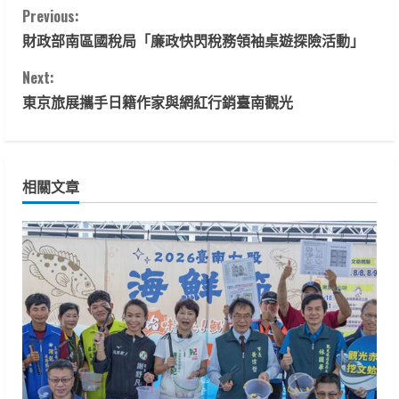
C
Previous:
財政部南區國稅局「廉政快閃稅務領袖桌遊探險活動」
o
Next:
n
東京旅展攜手日籍作家與網紅行銷臺南觀光
t
i
相關文章
n
u
e
R
e
a