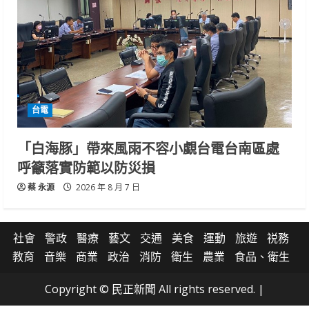
台電
「白海豚」帶來風雨不容小覷台電台南區處
呼籲落實防範以防災損
蔡 永源
2026 年 8 月 7 日
社會
警政
醫療
藝文
交通
美食
運動
旅遊
祱務
教育
音樂
商業
政治
消防
衛生
農業
食品、衛生
Copyright © 民正新聞 All rights reserved.
|