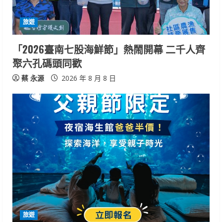
d
旅遊
i
「2026臺南七股海鮮節」熱鬧開幕 二千人齊
n
聚六孔碼頭同歡
g
蔡 永源
2026 年 8 月 8 日
旅遊