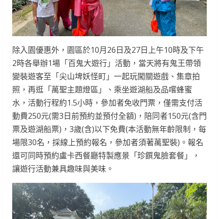
除入園優惠外，園區於10月26日及27日上午10時及下午
2時各舉辦1場「百鬼大遊行」活動，當天將有鬼王帶領
變裝遊客至「尖山埤妖怪町」一起玩闖關遊戲、集章拍
照，再逛「萬聖主題燈區」、乘坐遊湖船及品嚐蜂蜜
水，活動行程約1.5小時，參加者免收門票，僅需支付活
動費250元(需3日前預約並預付全額)，陪同者150元(含門
票及遊湖船票)，3歲(含)以下免費(本活動無年齡限制，每
場限30名，採線上預約報名，參加者須著萬聖裝)。報名
還可同時預約盧卡西餐廳特製應景「珍饌鬼臉套餐」，
讓遊行活動兼具趣味與美味。