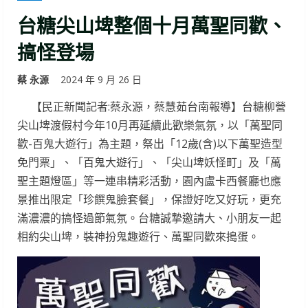
台糖尖山埤整個十月萬聖同歡、
搞怪登場
蔡 永源
2024 年 9 月 26 日
【民正新聞記者:蔡永源，蔡慧茹台南報導】台糖柳營
尖山埤渡假村今年10月再延續此歡樂氣氛，以「萬聖同
歡-百鬼大遊行」為主題，祭出「12歲(含)以下萬聖造型
免門票」、「百鬼大遊行」、「尖山埤妖怪町」及「萬
聖主題燈區」等一連串精彩活動，園內盧卡西餐廳也應
景推出限定「珍饌鬼臉套餐」，保證好吃又好玩，更充
滿濃濃的搞怪過節氣氛。台糖誠摯邀請大、小朋友一起
相約尖山埤，裝神扮鬼趣遊行、萬聖同歡來搗蛋。