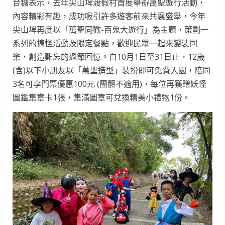
台糖表示，去年尖山埤渡假村首度舉辦萬聖遊行活動，
內容精彩有趣，成功吸引許多遊客前來共襄盛舉，今年
尖山埤再度以「萬聖同歡-百鬼大遊行」為主題，策劃一
系列的搞怪活動及限定餐點，歡迎民眾一起來變裝同
樂，創造難忘的過節回憶。自10月1日至31日止，12歲
(含)以下小朋友以「萬聖造型」裝扮即可免費入園，陪同
3名可享門票優惠100元 (團體不適用)，每位再獲贈妖怪
圖鑑集章卡1張，集滿圖章可兌換精美小禮物1份。