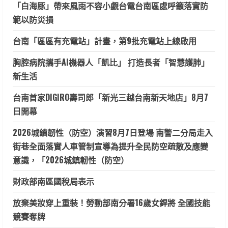
「白海豚」帶來風雨不容小覷台電台南區處呼籲落實防
範以防災損
台南「區區有充電站」計畫，第9批充電站上線啟用
胸腔病院攜手AI機器人「凱比」 打造長者「智慧護肺」
新生活
台南首家DIGIRO壽司郎「新光三越台南新天地店」8月7
日開幕
2026城鎮韌性（防空）演習8月7日登場 南警二分局走入
街巷全面落實人車管制宣導為提升全民防空疏散及應變
意識，「2026城鎮韌性（防空）
財政部南區國稅局表示
放棄美妝穿上重裝！勞動部南分署16歲女銲將 全國技能
競賽奪牌