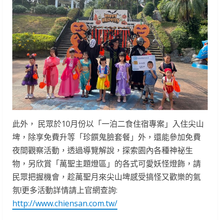
此外， 民眾於10月份以「一泊二食住宿專案」入住尖山
埤，除享免費升等「珍饌鬼臉套餐」外，還能參加免費
夜間觀察活動，透過導覽解說，探索園內各種神祕生
物，另欣賞「萬聖主題燈區」的各式可愛妖怪燈飾，請
民眾把握機會，趁萬聖月來尖山埤感受搞怪又歡樂的氣
氛!更多活動詳情請上官網查詢:
http://www.chiensan.com.tw/