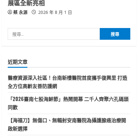
展區全新亮相
蔡 永源
2026 年 8 月 1 日
搜
尋
關
鍵
近期文章
字:
醫療資源深入社區！台南新樓醫院首度攜手復興里 打造
全方位高齡友善防護網
「2026臺南七股海鮮節」熱鬧開幕 二千人齊聚六孔碼頭
同歡
【海福刀】無傷口、無輻射安南醫院為攝護腺癌治療開
啟新選擇