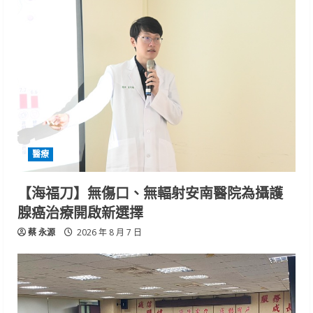
醫療
【海福刀】無傷口、無輻射安南醫院為攝護
腺癌治療開啟新選擇
蔡 永源
2026 年 8 月 7 日