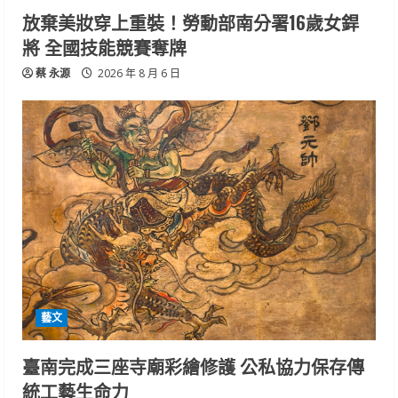
放棄美妝穿上重裝！勞動部南分署16歲女銲
將 全國技能競賽奪牌
蔡 永源
2026 年 8 月 6 日
藝文
臺南完成三座寺廟彩繪修護 公私協力保存傳
統工藝生命力