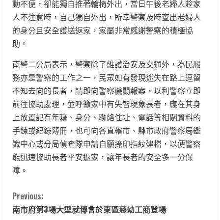
動不便，卻能獨自推著輪椅外出，當日午後老婦人趁家
人不注意時，自己獨自外出，所幸警察及時查出老婦人
的身分且安全護送返家，家屬非常感謝警察的積極協
助。
南警二分局表示，警察除了維護治安及交通外，為民服
務亦是警察的工作之一，民眾如有發現迷失在路上逗留
不知去向的長者，請即向警察機關報案，以利警察立即
前往協助處理，並呼籲家中有失智現象長者，應在其身
上放置記有年籍、身分、聯絡住址、電話等相關資料的
手鍊或紀錄簿冊，也可向各直轄市、縣市政府警察局鑑
識中心或分局偵查隊申請自願捺印指紋建檔，以便警察
能迅速協助長者平安返家，讓年長者的安全多一分保
障。
C
Previous:
南市府第3場大型就博會於東區慈幼工商登場
o