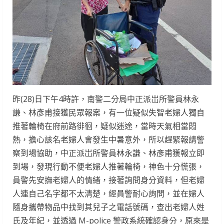
昨(28)日下午4時許，南警二分局中正派岀所警員林永
謙、林彥甫接獲民眾報案，有一位疑似失智老婦人獨自
推著輪椅在府前路徘徊，疑似迷途，當時天氣相當悶
熱，擔心該名老婦人會發生中暑意外，所以趕緊報請警
察到場協助，中正派岀所警員林永謙、林彥甫獲報立即
到場，發現行動不便老婦人推著輪椅，神色十分慌張，
員警先安撫老婦人的情緒，接著詢問身分資料，但老婦
人連自己名字都不太清楚，經員警耐心詢問，並在婦人
隨身攜帶物品中找到其兒子之電話號碼，查出老婦人姓
氏及年紀，並透過 M-police 警政系統確認身分，原來是