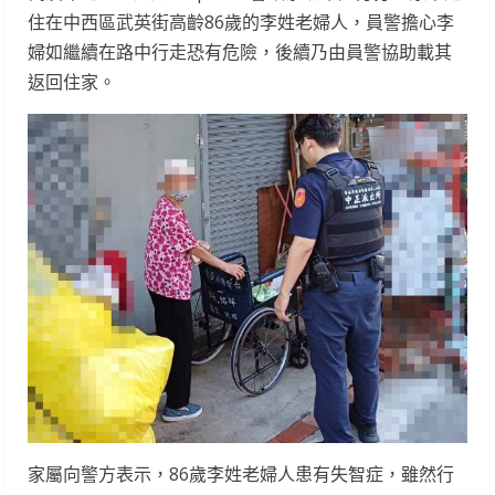
住在中西區武英街高齡86歲的李姓老婦人，員警擔心李
婦如繼續在路中行走恐有危險，後續乃由員警協助載其
返回住家。
家屬向警方表示，86歲李姓老婦人患有失智症，雖然行