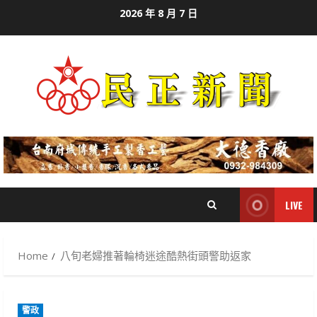
Skip
2026 年 8 月 7 日
to
content
LIVE
Home
八旬老婦推著輪椅迷途酷熱街頭警助返家
警政