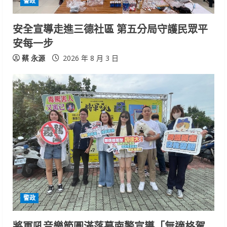
警政
安全宣導走進三德社區 第五分局守護民眾平
安每一步
蔡 永源
2026 年 8 月 3 日
警政
將軍吼音樂節圓滿落幕南警宣導「無適格駕