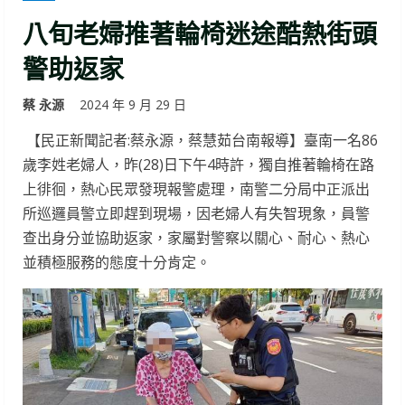
八旬老婦推著輪椅迷途酷熱街頭
警助返家
蔡 永源
2024 年 9 月 29 日
【民正新聞記者:蔡永源，蔡慧茹台南報導】臺南一名86
歲李姓老婦人，昨(28)日下午4時許，獨自推著輪椅在路
上徘徊，熱心民眾發現報警處理，南警二分局中正派出
所巡邏員警立即趕到現場，因老婦人有失智現象，員警
查出身分並協助返家，家屬對警察以關心、耐心、熱心
並積極服務的態度十分肯定。