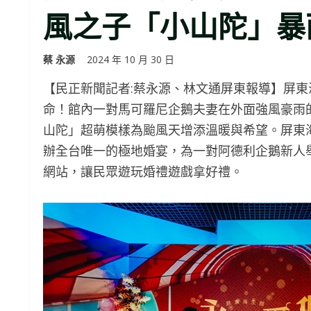
風之子「小山陀」暴
蔡 永源
2024 年 10 月 30 日
【民正新聞記者:蔡永源、林文通屏東報導】屏
命！館內一對馬可羅尼企鵝夫妻在外面強風豪雨
山陀」超萌模樣為颱風天增添溫暖與希望。屏東海生館
辦全台唯一的極地婚宴，為一對阿德利企鵝新人
網站，讓民眾遊玩婚禮遊戲拿好禮。