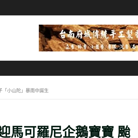
子「小山陀」暴雨中誕生
迎馬可羅尼企鵝寶寶 颱