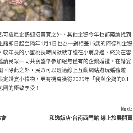
馬可羅尼企鵝迎接寶寶之外，其他企鵝今年也都陸續找到
館即日起至隔年1月1日也為一對相差15歲的阿德利企鵝
，較年長的小蜜桃長時間默默守護在小萌身邊，終於在雪
邀請民眾一同共襄盛舉參加絕無僅有的企鵝婚禮，在婚宴
圍。除此之外，民眾可以透過線上互動網站遊玩婚禮遊
婚宴小禮物，更有機會獲得2025年「我與企鵝的0.1
包圍的極致享受！
Next:
G會
和逸飯店·台南西門館 線上旅展開賣