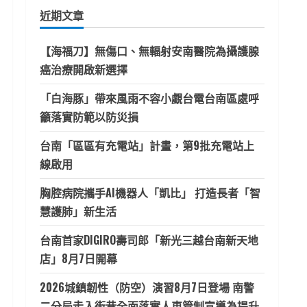
鍵
近期文章
字:
【海福刀】無傷口、無輻射安南醫院為攝護腺
癌治療開啟新選擇
「白海豚」帶來風雨不容小覷台電台南區處呼
籲落實防範以防災損
台南「區區有充電站」計畫，第9批充電站上
線啟用
胸腔病院攜手AI機器人「凱比」 打造長者「智
慧護肺」新生活
台南首家DIGIRO壽司郎「新光三越台南新天地
店」8月7日開幕
2026城鎮韌性（防空）演習8月7日登場 南警
二分局走入街巷全面落實人車管制宣導為提升