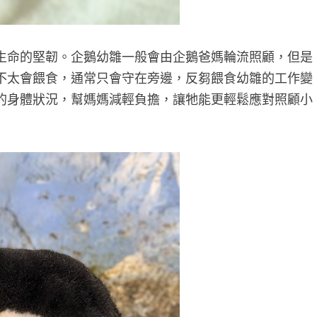
生命的堅韌。企鵝幼雛一般會由企鵝爸媽輪流照顧，但是
不太會餵食，通常只會守在旁邊，反芻餵食幼雛的工作變
的身體狀況，幫媽媽減輕負擔，讓牠能更輕鬆應對照顧小