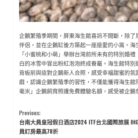
企鵝繁殖季期間，屏東海生館喜訊不間斷，除了
伴侶，並在企鵝缸後方築起一座座愛的小窩。海生
「小蜜桃和小萌」舉辦台灣前所未有的特別婚禮
白的冰雪中冒出粉紅泡泡終成眷屬。海生館特別
背板前與這對企鵝新人合照，感受幸福甜蜜的氛
戲，認識企鵝繁殖季的習性，不僅能獲得海生館限定
毫米」企鵝飼育照護免費體驗名額，感受被企鵝
C
Previous:
台南大員皇冠假日酒店2024 ITF台北國際旅展 IH
o
員訂房最高78折