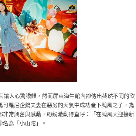
風雨讓人心驚膽顫，然而屏東海生館內卻傳出截然不同的欣
馬可羅尼企鵝夫妻在惡劣的天氣中成功產下颱風之子，為
都非常興奮與感動，紛紛激動得直呼：「在颱風天迎接新
命名為「小山陀」。