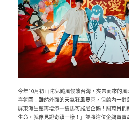
今年10月初山陀兒颱風侵襲台灣，夾帶而來的
喜氛圍！雖然外面的天氣狂風暴雨，但館內一對
屏東海生館再增添一隻馬可羅尼企鵝！飼育員們
生命，就像見證奇蹟一樣！」並將這位企鵝寶寶