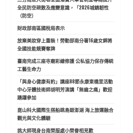
全民防空疏散及應變意識，「2026城鎮韌性
（防空）
財政部南區國稅局表示
放棄美妝穿上重裝！勞動部南分署16歲女銲將
全國技能競賽奪牌
臺南完成三座寺廟彩繪修護 公私協力保存傳統
工藝生命力
「與身心健康有約」講座88節永康東橋里活動
中心牙體技術師胡明芳演講「無齒之痛」歡迎
踴躍參加
崑山科大國際生搭船跳島遊澎湖 海上旅運融合
觀光與文化體驗
挑大師現身台南榮服處小榮眷相見歡