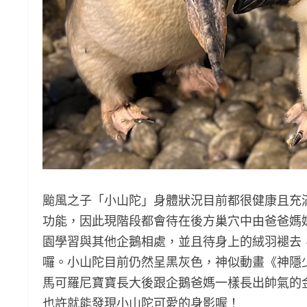
颱風之子「小山陀」身體狀況目前都很健康且充
功能，因此現階段都會待在後方巢穴中由爸爸媽
園學習與其他企鵝相處，並且待身上的絨羽褪去
囉。小山陀目前仍然呈黑灰色，神似動畫《神隱
馬可羅尼寶寶長大後跟企鵝爸媽一樣長出帥氣的
也許就能發現小山陀可愛的身影喔！