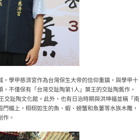
城，學甲慈濟宮作為台灣保生大帝的信仰重鎮，與學甲十
碩，不僅保有「台灣交趾陶第1人」葉王的交趾陶舊作，
葉王交趾陶文化館。此外，也有日治時期與洪坤福並稱「南
殿門楣上，栩栩如生的魚、蝦、螃蟹和魚簍等水族木雕，
創作。