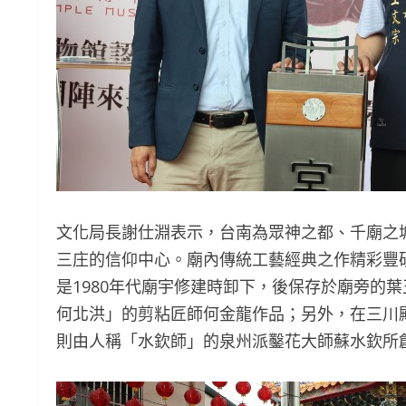
文化局長謝仕淵表示，台南為眾神之都、千廟之
三庄的信仰中心。廟內傳統工藝經典之作精彩豐
是1980年代廟宇修建時卸下，後保存於廟旁的
何北洪」的剪粘匠師何金龍作品；另外，在三川
則由人稱「水欽師」的泉州派鑿花大師蘇水欽所