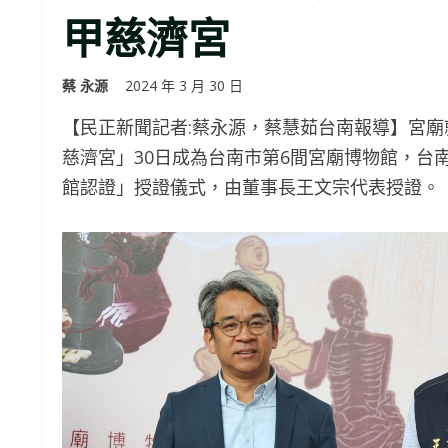
甲慈濟宮
蔡 永源
2024 年 3 月 30 日
【民正新聞記者:蔡永源，蔡慧茹台南報導】宮
慈濟宮」30日成為台南市第6間宮廟博物館，台
館認證」授證儀式，由董事長王文宗代表授證。