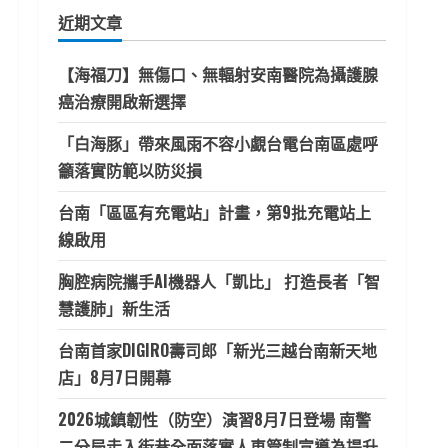
鍵
近期文章
字:
【海福刀】無傷口、無輻射安南醫院為攝護腺
癌治療開啟新選擇
「白海豚」帶來風雨不容小覷台電台南區處呼
籲落實防範以防災損
台南「區區有充電站」計畫，第9批充電站上
線啟用
胸腔病院攜手AI機器人「凱比」 打造長者「智
慧護肺」新生活
台南首家DIGIRO壽司郎「新光三越台南新天地
店」8月7日開幕
2026城鎮韌性（防空）演習8月7日登場 南警
二分局走入街巷全面落實人車管制宣導為提升