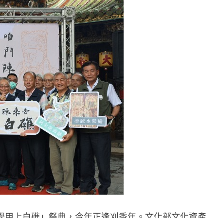
學甲上白礁」祭典，今年正逢刈香年。文化部文化資產