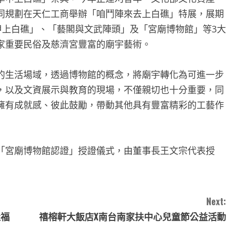
同規劃在天仁工商舉辦「咱鬥陣來去上白礁」特展，展期
甲上白礁」、「藝閣與文武陣頭」及「宮廟博物館」等3大
家重要民俗及慈濟宮豐富的廟宇藝術。
的生活場域，透過博物館的概念，將廟宇轉化為可進一步
，以及文資展示與教育的現場，不僅親切也十分重要，同
擁有成就感、彼此鼓勵，帶動其他具有豐富精彩的工藝作
「宮廟博物館認證」授證儀式，由董事長王文宗代表授
Next:
造福
禧榕軒大飯店X南台南家扶中心兒童節公益活動