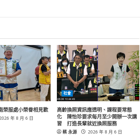
社會
南榮服處小榮眷相見歡
高齡換照資訊應透明、課程要常態
化 陳怡珍要求每月至少開辦一次講
2026 年 8 月 6 日
習 打造長輩就近換照服務
蔡 永源
2026 年 8 月 6 日