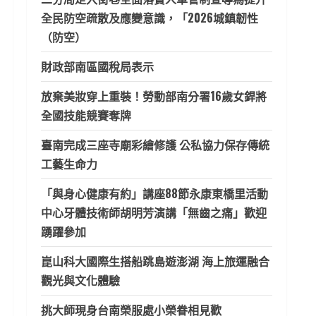
全民防空疏散及應變意識，「2026城鎮韌性
（防空）
財政部南區國稅局表示
放棄美妝穿上重裝！勞動部南分署16歲女銲將
全國技能競賽奪牌
臺南完成三座寺廟彩繪修護 公私協力保存傳統
工藝生命力
「與身心健康有約」講座88節永康東橋里活動
中心牙體技術師胡明芳演講「無齒之痛」歡迎
踴躍參加
崑山科大國際生搭船跳島遊澎湖 海上旅運融合
觀光與文化體驗
挑大師現身台南榮服處小榮眷相見歡