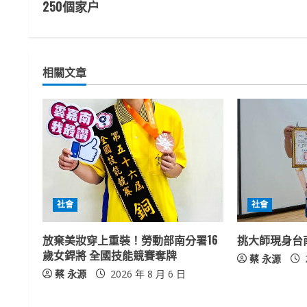
250個家户
n
t
相關文章
i
n
u
e
R
社會
社會
e
放棄美妝穿上重裝！勞動部南分署16
挑大師現身台
a
歲女銲將 全國技能競賽奪牌
蔡 永源
蔡 永源
2026 年 8 月 6 日
d