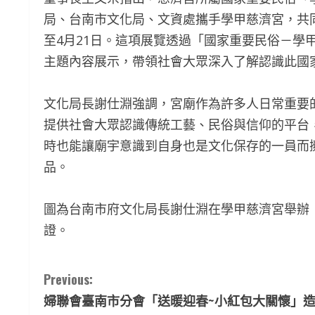
局、台南市文化局、文資處攜手學甲慈濟宮，共
至4月21日。這項展覽透過「國家重要民俗－學
主題內容展示，帶領社會大眾深入了解認識此國
文化局長謝仕淵強調，宮廟作為許多人日常重要
提供社會大眾認識傳統工藝、民俗與信仰的平台
時也能讓廟宇意識到自身也是文化保存的一員而
品。
圖為台南市府文化局長謝仕淵在學甲慈濟宮舉辦
證。
C
Previous:
婦聯會臺南市分會「送暖迎春~小紅包大關懷」
o