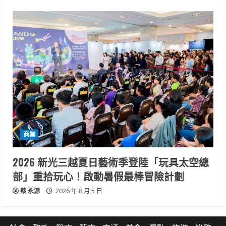
商業
2026 新光三越夏日藝術季登陸「玩具太空總
部」重拾玩心！啟動暑假最棒冒險計劃
蔡 永源
2026 年 8 月 5 日