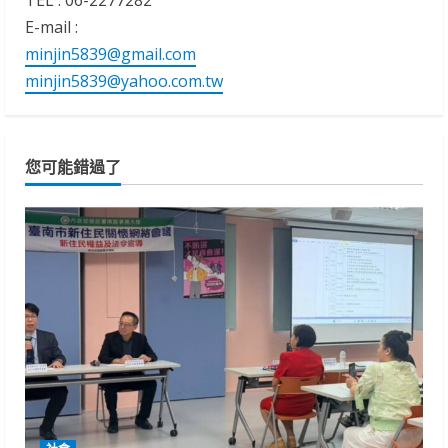
TEL : 06-2277282
E-mail :
minjin5839@gmail.com
minjin5839@yahoo.com.tw
您可能錯過了