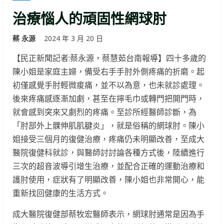
治療惱人的頑固性網球肘
蔡 永源
2024 年 3 月 20 日
【民正新聞記者:蔡永源，蔡慧茹台南報導】四十多歲的
陳小姐是家庭主婦，備受右手手肘外側疼痛的折磨。起
初僅感覺手肘輕微痠痛，並不以為意，也未就診處理。
後來疼痛感逐漸加劇，甚至在擰毛巾或轉門把開門時，
就會感到突來又劇烈的疼痛。至診所經醫師診斷，為
「肘部外上髁伸肌肌腱炎」，就是俗稱的網球肘。陳小
姐接受三個月的復健治療，疼痛仍未明顯改善，至成大
醫院復健科就診，與醫師討討論各種方式後，陸續進行
三次的超音波導引增生治療，並配合正確的運動治療和
護肘使用，症狀有了明顯改善，陳小姐也非常開心，能
重新找回健康的生活方式。
成大醫院復健部蔡牧宏醫師表示，網球肘通常是因為手