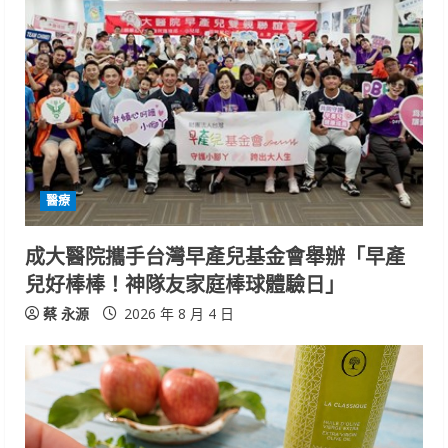
醫療
成大醫院攜手台灣早產兒基金會舉辦「早產
兒好棒棒！神隊友家庭棒球體驗日」
蔡 永源
2026 年 8 月 4 日