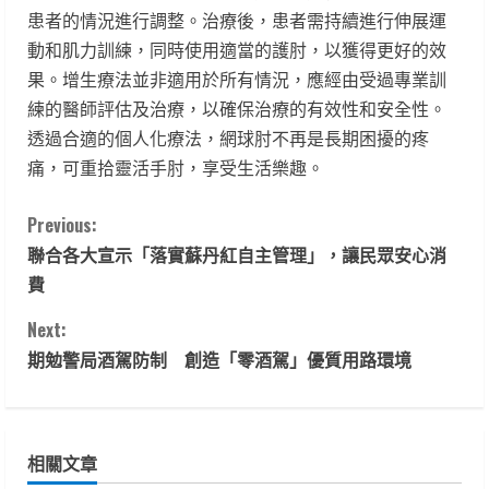
患者的情況進行調整。治療後，患者需持續進行伸展運
動和肌力訓練，同時使用適當的護肘，以獲得更好的效
果。增生療法並非適用於所有情況，應經由受過專業訓
練的醫師評估及治療，以確保治療的有效性和安全性。
透過合適的個人化療法，網球肘不再是長期困擾的疼
痛，可重拾靈活手肘，享受生活樂趣。
C
Previous:
聯合各大宣示「落實蘇丹紅自主管理」，讓民眾安心消
o
費
n
Next:
t
期勉警局酒駕防制 創造「零酒駕」優質用路環境
i
n
相關文章