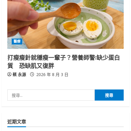
醫療
打瘦瘦針就穩瘦一輩子？營養師警:缺少蛋白
質 恐缺肌又復胖
蔡 永源
2026 年 8 月 3 日
搜
尋
關
鍵
近期文章
字: