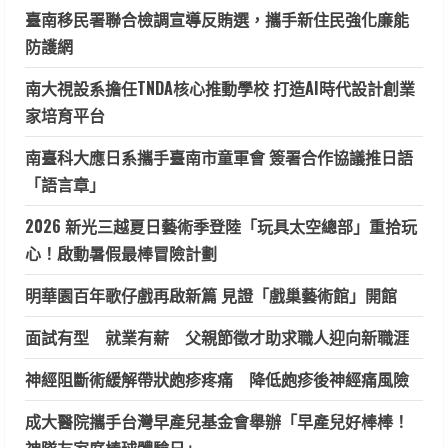
臺南移民署聯合檢調宣導反賄選，攜手新住民強化廉能
防護網
南大視設系擔任TNDA核心推動學校 打造AI時代設計創業
家培育平台
南臺科大應日系攜手臺南市童軍會 簽署合作協議推日語
「語言章」
2026 新光三越夏日藝術季登陸「玩具太空總部」重拾玩
心！啟動暑假最棒冒險計劃
明華園百年歌仔戲再啟新篇 見證「戲巢藝術館」開館
面試有型 就業有薪 父親節徵才助求職人迎向新職涯
神經阻斷術緩解帶狀皰疹疼痛 降低皰疹後神經痛風險
成大醫院攜手台灣早產兒基金會舉辦「早產兒好棒棒！