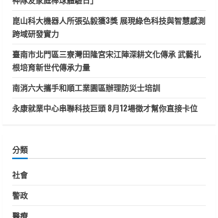
神隊友家庭棒球體驗日」
崑山科大機器人所張弘毅獲3獎 展現綠色科技與智慧感測
跨域研發實力
臺南市北門區三寮灣田隆宮宋江陣深耕文化傳承 武藝扎
根培育新世代傳承力量
南消六大攜手和順工業園區辦理防災士培訓
永康就業中心串聯科技巨頭 8月12場徵才幫你直接卡位
分類
社會
警政
醫療