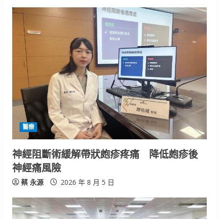
u
e
R
e
a
d
i
醫療
n
神經阻斷術緩解帶狀皰疹疼痛 降低皰疹後
神經痛風險
g
蔡 永源
2026 年 8 月 5 日