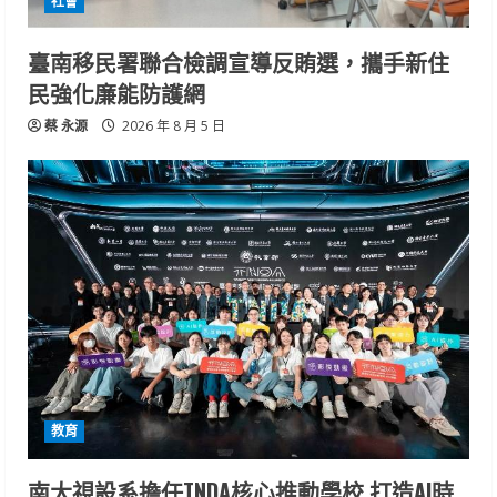
社會
臺南移民署聯合檢調宣導反賄選，攜手新住
民強化廉能防護網
蔡 永源
2026 年 8 月 5 日
教育
南大視設系擔任TNDA核心推動學校 打造AI時