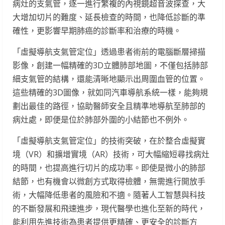
病灶的支氣管，逐一進行繁複的內視鏡超音波探查，大
大增加切片的難度、延長檢查的時間，也降低診斷的準
確性，更影響早期肺癌的診斷率和治療的時機。
「虛擬導航支氣管定位」透過患者術前的電腦斷層掃描
影像，創建一幅精確的3D立體肺部地圖，不僅包括肺部
細支氣管的結構，還能清晰地顯示出周圍血管的位置。
這些精確的3D圖像，就如同汽車導航系統一樣，能夠規
劃出最佳的路徑，協助醫師安全且精準地導航至肺部的
病灶處，即便是位於肺部外圍的小結節也不例外。
「虛擬導航支氣管定位」的技術突破，在於整合虛擬實
境（VR）和擴增實境（AR）技術，可大幅縮短尋找病灶
的時間，也提高進行切片的成功率。即使是微小的肺部
結節，也有機會以微創方式取得檢體，無需進行開放手
術，大幅降低患者的風險和不適。隨著人工智慧與科技
的不斷發展和飛速進步，現代醫學也進化至新的時代，
能利用先進技術為患者提供更精確、更安全的診斷方