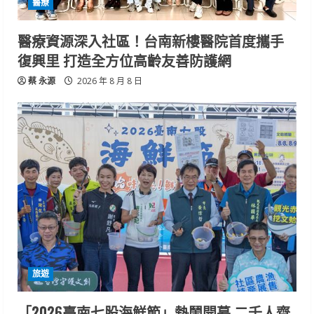
醫療
醫療資源深入社區！台南新樓醫院首度攜手
復興里 打造全方位高齡友善防護網
蔡 永源
2026 年 8 月 8 日
旅遊
「2026臺南七股海鮮節」熱鬧開幕 二千人齊