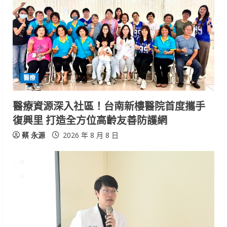
R
e
a
d
醫療
i
醫療資源深入社區！台南新樓醫院首度攜手
n
復興里 打造全方位高齡友善防護網
g
蔡 永源
2026 年 8 月 8 日