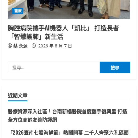
醫療
胸腔病院攜手AI機器人「凱比」 打造長者
「智慧護肺」新生活
蔡 永源
2026 年 8 月 7 日
搜
尋
關
鍵
近期文章
字:
醫療資源深入社區！台南新樓醫院首度攜手復興里 打造
全方位高齡友善防護網
「2026臺南七股海鮮節」熱鬧開幕 二千人齊聚六孔碼頭