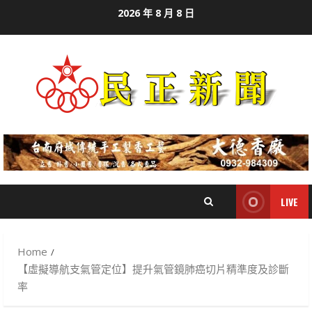
Skip
2026 年 8 月 8 日
to
content
LIVE
Home
【虛擬導航支氣管定位】提升氣管鏡肺癌切片精準度及診斷
率