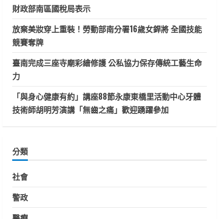
財政部南區國稅局表示
放棄美妝穿上重裝！勞動部南分署16歲女銲將 全國技能
競賽奪牌
臺南完成三座寺廟彩繪修護 公私協力保存傳統工藝生命
力
「與身心健康有約」講座88節永康東橋里活動中心牙體
技術師胡明芳演講「無齒之痛」歡迎踴躍參加
分類
社會
警政
醫療