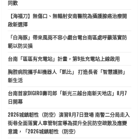
同歡
【海福刀】無傷口、無輻射安南醫院為攝護腺癌治療開
啟新選擇
「白海豚」帶來風雨不容小覷台電台南區處呼籲落實防
範以防災損
台南「區區有充電站」計畫，第9批充電站上線啟用
胸腔病院攜手AI機器人「凱比」 打造長者「智慧護肺」
新生活
台南首家DIGIRO壽司郎「新光三越台南新天地店」8月7
日開幕
2026城鎮韌性（防空）演習8月7日登場 南警二分局走入
街巷全面落實人車管制宣導為提升全民防空疏散及應變
意識，「2026城鎮韌性（防空）