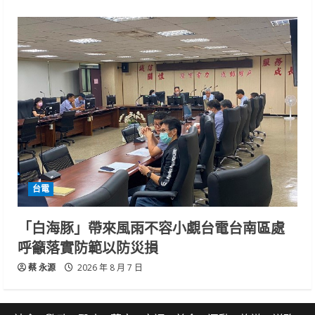
台電
「白海豚」帶來風雨不容小覷台電台南區處
呼籲落實防範以防災損
蔡 永源
2026 年 8 月 7 日