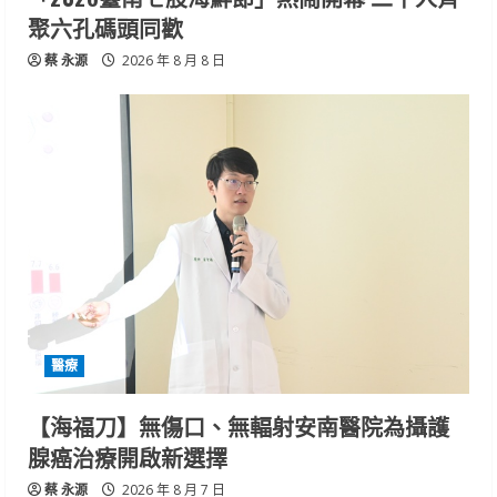
聚六孔碼頭同歡
蔡 永源
2026 年 8 月 8 日
醫療
【海福刀】無傷口、無輻射安南醫院為攝護
腺癌治療開啟新選擇
蔡 永源
2026 年 8 月 7 日