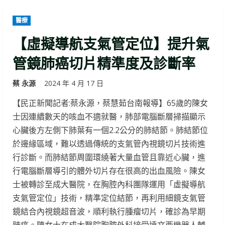
醫療
【虛擬導航支氣管定位】提升氣
管鏡肺癌切片精準度及診斷率
蔡 永源
2024 年 4 月 17 日
【民正新聞記者:蔡永源，蔡慧茹台南報導】65歲的陳女
士因連續數天的咳血不適就醫，肺部電腦斷層掃描顯示
心臟後方左側下肺葉有一個2.2公分的肺結節。肺結節位
於邊緣區域，難以透過傳統的支氣管內視鏡切片技術進
行診斷。而肺結節周圍環繞著大量血管且靠近心臟，進
行電腦斷層導引的體外切片存在很高的出血風險。陳女
士被轉診至成大醫院，在胸腔內科團隊運用「虛擬導航
支氣管定位」技術，精準定位結節，再利用細鏡支氣管
鏡結合內視鏡超音波，順利執行腫瘤切片，確診為早期