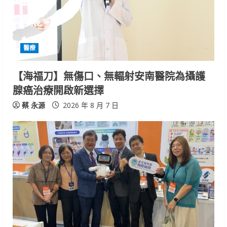
醫療
【海福刀】無傷口、無輻射安南醫院為攝護
腺癌治療開啟新選擇
蔡 永源
2026 年 8 月 7 日