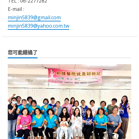
TEL : 06-2277282
E-mail :
minjin5839@gmail.com
minjin5839@yahoo.com.tw
您可能錯過了