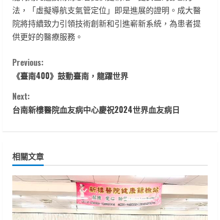
法，「虛擬導航支氣管定位」即是進展的證明。成大醫
院將持續致力引領技術創新和引進嶄新系統，為患者提
供更好的醫療服務。
C
Previous:
《臺南400》鼓動臺南，龍躍世界
o
Next:
n
台南新樓醫院血友病中心慶祝2024世界血友病日
t
i
相關文章
n
u
e