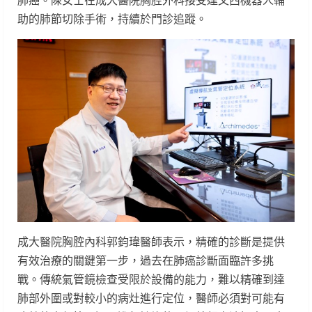
肺癌。陳女士在成大醫院胸腔外科接受達文西機器人輔
助的肺節切除手術，持續於門診追蹤。
成大醫院胸腔內科郭鈞瑋醫師表示，精確的診斷是提供
有效治療的關鍵第一步，過去在肺癌診斷面臨許多挑
戰。傳統氣管鏡檢查受限於設備的能力，難以精確到達
肺部外圍或對較小的病灶進行定位，醫師必須對可能有