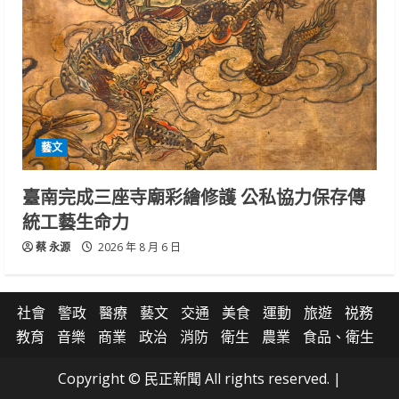
藝文
臺南完成三座寺廟彩繪修護 公私協力保存傳
統工藝生命力
蔡 永源
2026 年 8 月 6 日
社會
警政
醫療
藝文
交通
美食
運動
旅遊
祱務
教育
音樂
商業
政治
消防
衛生
農業
食品、衛生
Copyright © 民正新聞 All rights reserved.
|