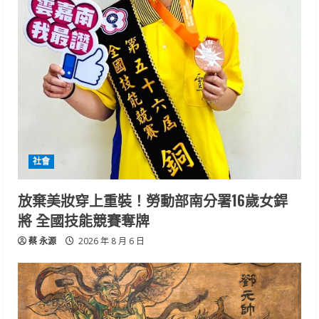
社會
放棄美妝穿上重裝！勞動部南分署16歲女銲
將 全國技能競賽奪牌
蔡 永源
2026 年 8 月 6 日