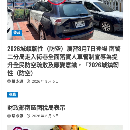
警政
2026城鎮韌性（防空）演習8月7日登場 南警
二分局走入街巷全面落實人車管制宣導為提
升全民防空疏散及應變意識，「2026城鎮韌
性（防空）
蔡 永源
2026 年 8 月 6 日
祱務
財政部南區國稅局表示
蔡 永源
2026 年 8 月 6 日