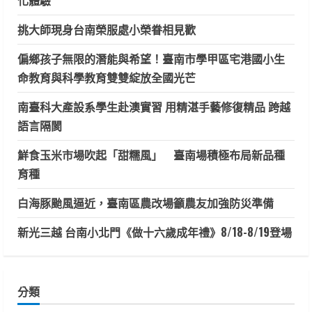
挑大師現身台南榮服處小榮眷相見歡
偏鄉孩子無限的潛能與希望！臺南市學甲區宅港國小生
命教育與科學教育雙雙綻放全國光芒
南臺科大產設系學生赴澳實習 用精湛手藝修復精品 跨越
語言隔閡
鮮食玉米市場吹起「甜糯風」 臺南場積極布局新品種
育種
白海豚颱風逼近，臺南區農改場籲農友加強防災準備
新光三越 台南小北門《做十六歲成年禮》8/18-8/19登場
分類