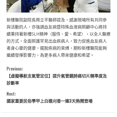
新樓醫院副院長周立平醫師提及，感謝現場所有共同參
與活動的人，亦強調血友病暨特殊血液病照顧中心將持
續秉持著新樓SLH精神（服侍、愛、希望），以全人醫療
的方式，全面照護罕見出血疾病人，致力促進血友病人
者身心靈的健康，擺脫疾病的束縛，期盼新樓醫院能夠
繼續發揮影響力，為更多病人帶來健康和希望。
C
Previous:
【虛擬導航支氣管定位】提升氣管鏡肺癌切片精準度及
o
診斷率
n
Next:
t
國家重要民俗學甲上白礁刈香一連3天熱鬧登場
i