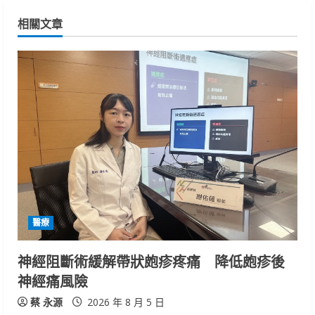
n
相關文章
u
e
R
e
a
d
i
醫療
n
神經阻斷術緩解帶狀皰疹疼痛 降低皰疹後
神經痛風險
g
蔡 永源
2026 年 8 月 5 日