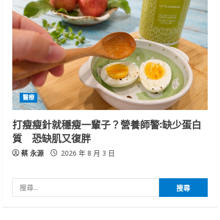
醫療
打瘦瘦針就穩瘦一輩子？營養師警:缺少蛋白
質 恐缺肌又復胖
蔡 永源
2026 年 8 月 3 日
搜
尋
關