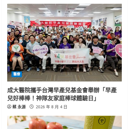
醫療
成大醫院攜手台灣早產兒基金會舉辦「早產
兒好棒棒！神隊友家庭棒球體驗日」
蔡 永源
2026 年 8 月 4 日