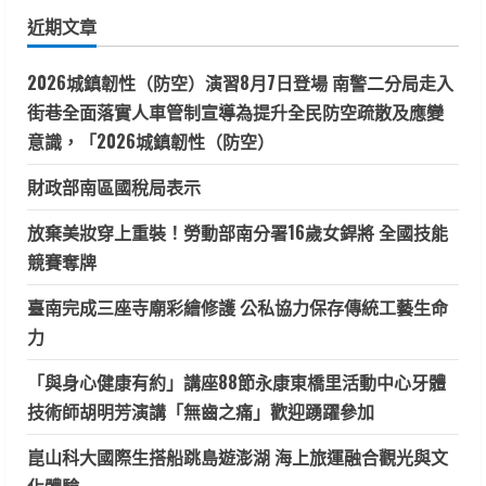
鍵
近期文章
字:
2026城鎮韌性（防空）演習8月7日登場 南警二分局走入
街巷全面落實人車管制宣導為提升全民防空疏散及應變
意識，「2026城鎮韌性（防空）
財政部南區國稅局表示
放棄美妝穿上重裝！勞動部南分署16歲女銲將 全國技能
競賽奪牌
臺南完成三座寺廟彩繪修護 公私協力保存傳統工藝生命
力
「與身心健康有約」講座88節永康東橋里活動中心牙體
技術師胡明芳演講「無齒之痛」歡迎踴躍參加
崑山科大國際生搭船跳島遊澎湖 海上旅運融合觀光與文
化體驗