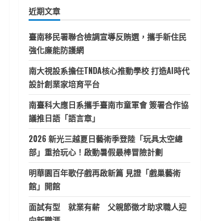
鍵
近期文章
字:
臺南移民署聯合檢調宣導反賄選，攜手新住民
強化廉能防護網
南大視設系擔任TNDA核心推動學校 打造AI時代
設計創業家培育平台
南臺科大應日系攜手臺南市童軍會 簽署合作協
議推日語「語言章」
2026 新光三越夏日藝術季登陸「玩具太空總
部」重拾玩心！啟動暑假最棒冒險計劃
明華園百年歌仔戲再啟新篇 見證「戲巢藝術
館」開館
面試有型 就業有薪 父親節徵才助求職人迎
向新職涯