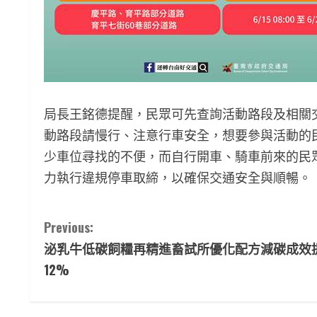
局長王銘德提醒，民眾可先查詢活動路段及相關
動路段請慢行、注意行車安全，想要參與活動的民
少車位尋找的不便，而自行開車、騎車前來的民
力執行違規停車取締，以確保交通安全與順暢。
C
Previous:
泌乳牛低碳飼糧再精進畜試所優化配方減碳成效
o
12%
n