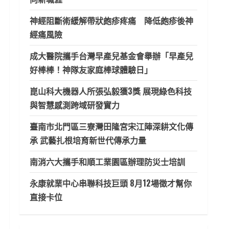
神經阻斷術緩解帶狀皰疹疼痛 降低皰疹後神
經痛風險
成大醫院攜手台灣早產兒基金會舉辦「早產兒
好棒棒！神隊友家庭棒球體驗日」
崑山科大機器人所張弘毅獲3獎 展現綠色科技
與智慧感測跨域研發實力
臺南市北門區三寮灣田隆宮宋江陣深耕文化傳
承 武藝扎根培育新世代傳承力量
南消六大攜手和順工業園區辦理防災士培訓
永康就業中心串聯科技巨頭 8月12場徵才幫你
直接卡位