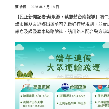
蔡 永源
2026 年 6 月 18 日
【民正新聞記者:蔡永源，蔡慧茹台南報導
】端午
請市民朋友返鄉出遊前可先做好行程規劃，並責
訊息及調整塞車道路號誌，請用路人配合警方疏