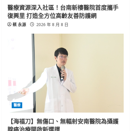
n
醫療資源深入社區！台南新樓醫院首度攜手
復興里 打造全方位高齡友善防護網
g
蔡 永源
2026 年 8 月 8 日
醫療
【海福刀】無傷口、無輻射安南醫院為攝護
腺癌治療開啟新選擇