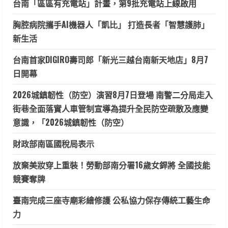
台南「區區有充電站」計畫，第9批充電站上線啟用
胸腔病院攜手AI機器人「凱比」 打造長者「智慧護肺」
新生活
台南首家DIGIRO壽司郎「新光三越台南新天地店」8月7
日開幕
2026城鎮韌性（防空）演習8月7日登場 南警二分局走入
街巷全面落實人車管制宣導為提升全民防空疏散及應變
意識，「2026城鎮韌性（防空）
財政部南區國稅局表示
放棄美妝穿上重裝！勞動部南分署16歲女銲將 全國技能
競賽奪牌
臺南完成三座寺廟彩繪修護 公私協力保存傳統工藝生命
力