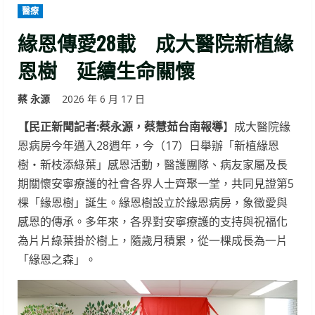
醫療
緣恩傳愛28載 成大醫院新植緣
恩樹 延續生命關懷
蔡 永源
2026 年 6 月 17 日
【民正新聞記者:蔡永源，蔡慧茹台南報導
】成大醫院緣
恩病房今年邁入28週年，今（17）日舉辦「新植緣恩
樹・新枝添綠葉」感恩活動，醫護團隊、病友家屬及長
期關懷安寧療護的社會各界人士齊聚一堂，共同見證第5
棵「緣恩樹」誕生。緣恩樹設立於緣恩病房，象徵愛與
感恩的傳承。多年來，各界對安寧療護的支持與祝福化
為片片綠葉掛於樹上，隨歲月積累，從一棵成長為一片
「緣恩之森」。