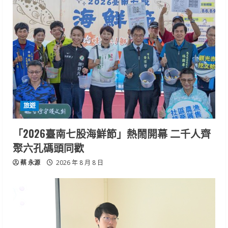
旅遊
「2026臺南七股海鮮節」熱鬧開幕 二千人齊
聚六孔碼頭同歡
蔡 永源
2026 年 8 月 8 日