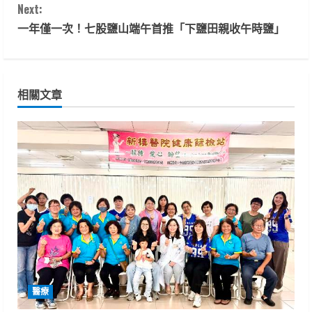
n
Next:
t
一年僅一次！七股鹽山端午首推「下鹽田親收午時鹽」
i
n
相關文章
u
e
R
e
a
d
i
醫療