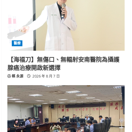
醫療
【海福刀】無傷口、無輻射安南醫院為攝護
腺癌治療開啟新選擇
蔡 永源
2026 年 8 月 7 日