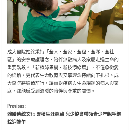
成大醫院始終秉持「全人、全家、全程、全隊、全社
區」的安寧療護理念，陪伴無數病人及家屬走過生命的
重要階段。「新植緣恩樹・新枝添綠葉」，不僅象徵愛
的延續，更代表生命教育與安寧理念持續向下扎根。成
大醫院將繼續前行，讓面對疾病與生命課題的病人與家
庭，都能感受到溫暖的陪伴與尊重的關懷。
C
Previous:
體驗傳統文化 累積生涯經驗 兒少協會帶領青少年親手綁
o
粽迎端午