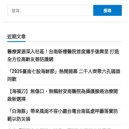
搜
尋
關
鍵
近期文章
字:
醫療資源深入社區！台南新樓醫院首度攜手復興里 打造
全方位高齡友善防護網
「2026臺南七股海鮮節」熱鬧開幕 二千人齊聚六孔碼頭
同歡
【海福刀】無傷口、無輻射安南醫院為攝護腺癌治療開
啟新選擇
「白海豚」帶來風雨不容小覷台電台南區處呼籲落實防
範以防災損