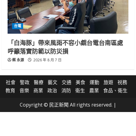
台電
「白海豚」帶來風雨不容小覷台電台南區處
呼籲落實防範以防災損
蔡 永源
2026 年 8 月 7 日
社會
警政
醫療
藝文
交通
美食
運動
旅遊
祱務
教育
音樂
商業
政治
消防
衛生
農業
食品、衛生
Copyright © 民正新聞 All rights reserved.
|