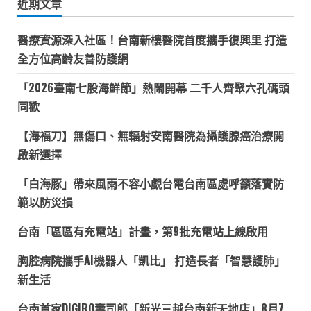
近期文章
字:
醫療資源深入社區！台南新樓醫院首度攜手復興里 打造
全方位高齡友善防護網
「2026臺南七股海鮮節」熱鬧開幕 二千人齊聚六孔碼頭
同歡
【海福刀】無傷口、無輻射安南醫院為攝護腺癌治療開
啟新選擇
「白海豚」帶來風雨不容小覷台電台南區處呼籲落實防
範以防災損
台南「區區有充電站」計畫，第9批充電站上線啟用
胸腔病院攜手AI機器人「凱比」 打造長者「智慧護肺」
新生活
台南首家DIGIRO壽司郎「新光三越台南新天地店」8月7