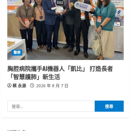
醫療
胸腔病院攜手AI機器人「凱比」 打造長者
「智慧護肺」新生活
蔡 永源
2026 年 8 月 7 日
搜
尋
關
鍵