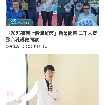
旅遊
「2026臺南七股海鮮節」熱鬧開幕 二千人齊
聚六孔碼頭同歡
蔡 永源
2026 年 8 月 8 日