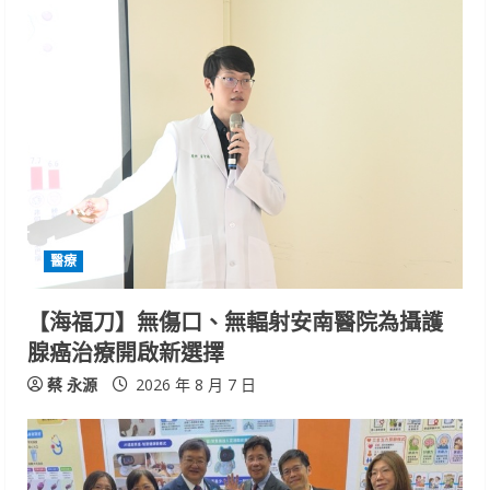
醫療
【海福刀】無傷口、無輻射安南醫院為攝護
腺癌治療開啟新選擇
蔡 永源
2026 年 8 月 7 日