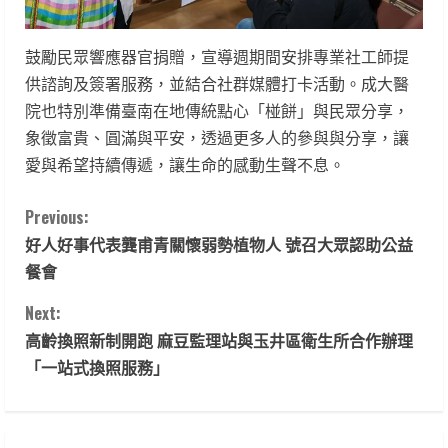
鼓勵民眾響應器官捐贈，宣導週期間安排專業社工師提
供諮詢及簽署服務，並結合社群媒體打卡活動。成大醫
院也特別準備臺南在地傳統點心「椪餅」與民眾分享，
象徵富貴、圓滿與平安，透過更多人的參與與分享，讓
愛與希望持續傳遞，讓生命的感動生聲不息。
C
Previous:
好人好事代表龔甫青關懷弱勢植物人 號召大眾認助公益
o
餐會
n
Next:
t
高齡換照新制開跑 麻豆監理站與玉井區衛生所合作辦理
「一站式換照服務」
i
n