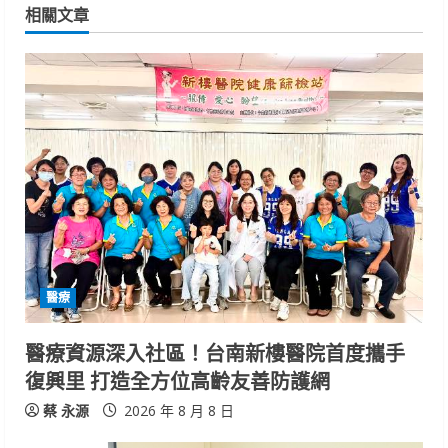
相關文章
u
e
R
e
a
d
i
醫療
n
醫療資源深入社區！台南新樓醫院首度攜手
g
復興里 打造全方位高齡友善防護網
蔡 永源
2026 年 8 月 8 日