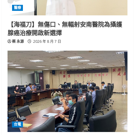
醫療
【海福刀】無傷口、無輻射安南醫院為攝護
腺癌治療開啟新選擇
蔡 永源
2026 年 8 月 7 日
台電