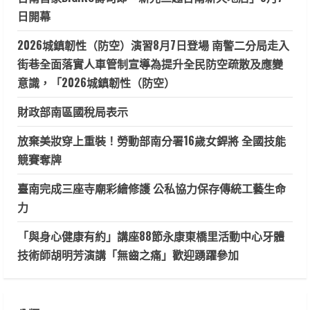
日開幕
2026城鎮韌性（防空）演習8月7日登場 南警二分局走入
街巷全面落實人車管制宣導為提升全民防空疏散及應變
意識，「2026城鎮韌性（防空）
財政部南區國稅局表示
放棄美妝穿上重裝！勞動部南分署16歲女銲將 全國技能
競賽奪牌
臺南完成三座寺廟彩繪修護 公私協力保存傳統工藝生命
力
「與身心健康有約」講座88節永康東橋里活動中心牙體
技術師胡明芳演講「無齒之痛」歡迎踴躍參加