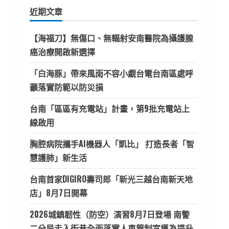
鍵
近期文章
字:
【海福刀】無傷口、無輻射安南醫院為攝護腺
癌治療開啟新選擇
「白海豚」帶來風雨不容小覷台電台南區處呼
籲落實防範以防災損
台南「區區有充電站」計畫，第9批充電站上
線啟用
胸腔病院攜手AI機器人「凱比」 打造長者「智
慧護肺」新生活
台南首家DIGIRO壽司郎「新光三越台南新天地
店」8月7日開幕
2026城鎮韌性（防空）演習8月7日登場 南警
二分局走入街巷全面落實人車管制宣導為提升