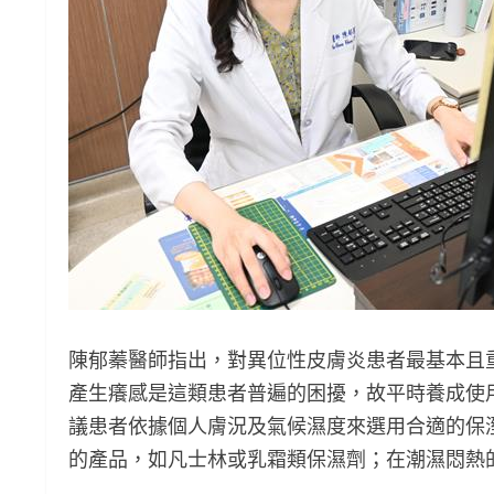
陳郁蓁醫師指出，對異位性皮膚炎患者最基本且
產生癢感是這類患者普遍的困擾，故平時養成使
議患者依據個人膚況及氣候濕度來選用合適的保
的產品，如凡士林或乳霜類保濕劑；在潮濕悶熱