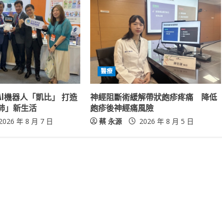
醫療
I機器人「凱比」 打造
神經阻斷術緩解帶狀皰疹疼痛 降低
肺」新生活
皰疹後神經痛風險
2026 年 8 月 7 日
蔡 永源
2026 年 8 月 5 日