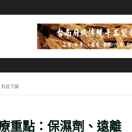
、對症下藥
療重點：保濕劑、遠離