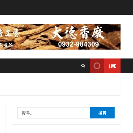
LIVE
搜
尋
關