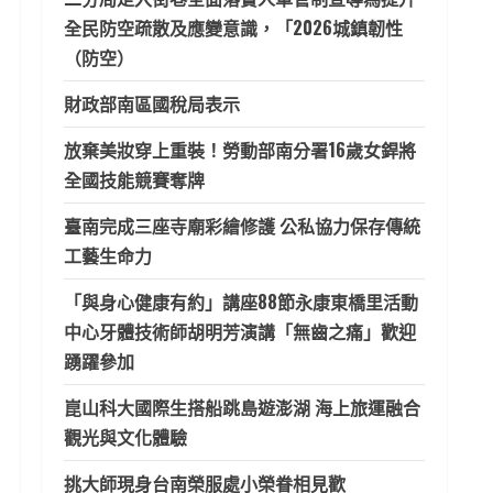
全民防空疏散及應變意識，「2026城鎮韌性
（防空）
財政部南區國稅局表示
放棄美妝穿上重裝！勞動部南分署16歲女銲將
全國技能競賽奪牌
臺南完成三座寺廟彩繪修護 公私協力保存傳統
工藝生命力
「與身心健康有約」講座88節永康東橋里活動
中心牙體技術師胡明芳演講「無齒之痛」歡迎
踴躍參加
崑山科大國際生搭船跳島遊澎湖 海上旅運融合
觀光與文化體驗
挑大師現身台南榮服處小榮眷相見歡