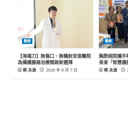
n
u
e
R
醫療
醫療
e
【海福刀】無傷口、無輻射安南醫院
胸腔病院攜手A
a
為攝護腺癌治療開啟新選擇
長者「智慧護
蔡 永源
2026 年 8 月 7 日
蔡 永源
d
i
n
g