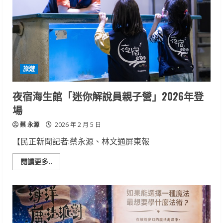
員
親
子
營」
2026
年
登
場
旅遊
夜宿海生館「迷你解說員親子營」2026年登
場
蔡 永源
2026 年 2 月 5 日
【民正新聞記者:蔡永源、林文通屏東報
Read
閱讀更多..
more
about
夜
宿
海
生
館
「迷