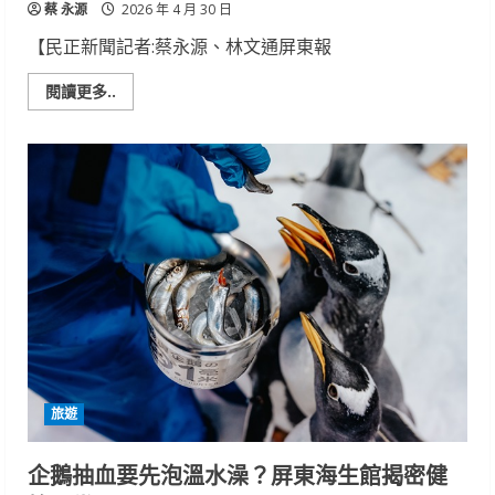
蔡 永源
2026 年 4 月 30 日
【民正新聞記者:蔡永源、林文通屏東報
Read
閱讀更多..
more
about
母
親
節
送
回
憶
成
趨
勢
屏
東
海
生
館
夜
宿
送
免
旅遊
費
參
觀
台
企鵝抽血要先泡溫水澡？屏東海生館揭密健
中
海