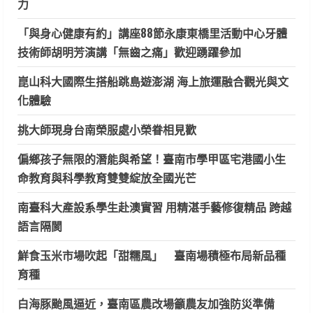
力
「與身心健康有約」講座88節永康東橋里活動中心牙體
技術師胡明芳演講「無齒之痛」歡迎踴躍參加
崑山科大國際生搭船跳島遊澎湖 海上旅運融合觀光與文
化體驗
挑大師現身台南榮服處小榮眷相見歡
偏鄉孩子無限的潛能與希望！臺南市學甲區宅港國小生
命教育與科學教育雙雙綻放全國光芒
南臺科大產設系學生赴澳實習 用精湛手藝修復精品 跨越
語言隔閡
鮮食玉米市場吹起「甜糯風」 臺南場積極布局新品種
育種
白海豚颱風逼近，臺南區農改場籲農友加強防災準備