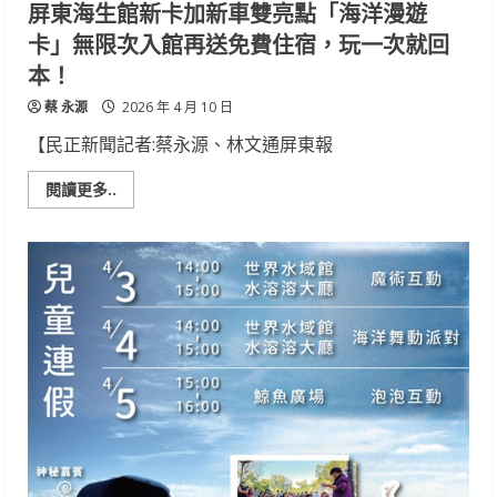
屏東海生館新卡加新車雙亮點「海洋漫遊
卡」無限次入館再送免費住宿，玩一次就回
本！
蔡 永源
2026 年 4 月 10 日
【民正新聞記者:蔡永源、林文通屏東報
Read
閱讀更多..
more
about
屏
東
海
生
館
新
卡
加
新
車
雙
亮
點
「海
洋
漫
遊