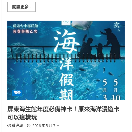
Read
閱讀更多..
more
about
屏
東
海
生
館
打
造
「海
底
住
宅」
長
期
投
入
珊
瑚
復
旅遊
育
豐
富
海
屏東海生館年度必備神卡！原來海洋漫遊卡
洋
生
可以這樣玩
態
蔡 永源
2026 年 5 月 7 日