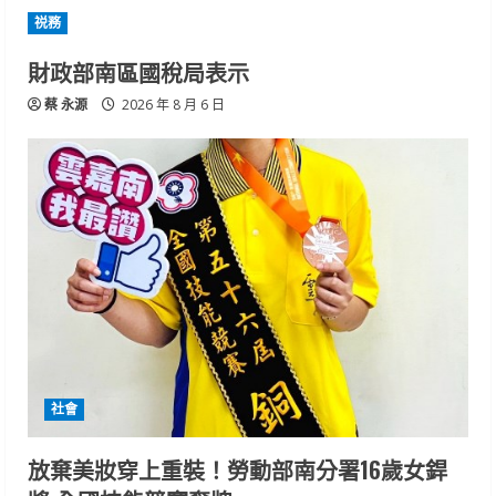
祱務
財政部南區國稅局表示
蔡 永源
2026 年 8 月 6 日
社會
放棄美妝穿上重裝！勞動部南分署16歲女銲