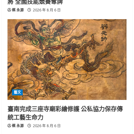
將 全國技能競賽奪牌
蔡 永源
2026 年 8 月 6 日
藝文
臺南完成三座寺廟彩繪修護 公私協力保存傳
統工藝生命力
蔡 永源
2026 年 8 月 6 日