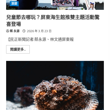
卡」
旅遊
無
限
次
入
兒童節去哪玩？屏東海生館推雙主題活動驚
館
再
喜登場
送
免
蔡 永源
費
2026 年 3 月 23 日
住
宿，
【民正新聞記者:蔡永源、林文通屏東報
玩
一
次
Read
閱讀更多..
就
more
回
about
本！
兒
童
節
去
哪
玩？
屏
東
海
生
館
推
雙
主
題