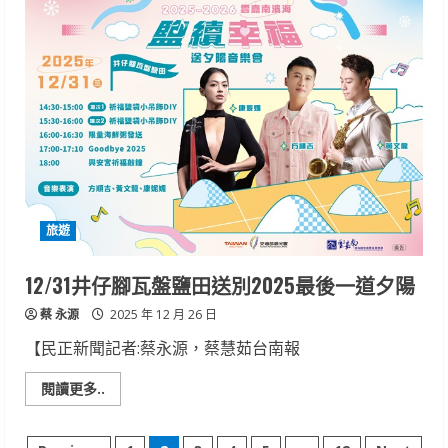
後
一
道
夕
陽
的
溫
柔
告
別!
井
仔
腳
鹽
續
幸
旅遊
福
音
樂
會
12/31井仔腳瓦盤鹽田送別2025最後一道夕陽
感
動
蔡 永源
落
2025 年 12 月 26 日
幕
【民正新聞記者:蔡永源，蔡慧茹台南報
Read
閱讀更多..
more
about
12/31
井