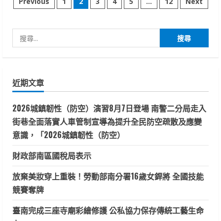
文
Previous
1
2
3
4
5
...
12
Next
仔
腳
章
瓦
盤
鹽
搜
分
田
送
尋
別
頁
2025
關
最
鍵
後
一
近期文章
字:
道
夕
陽
2026城鎮韌性（防空）演習8月7日登場 南警二分局走入
街巷全面落實人車管制宣導為提升全民防空疏散及應變
意識，「2026城鎮韌性（防空）
財政部南區國稅局表示
放棄美妝穿上重裝！勞動部南分署16歲女銲將 全國技能
競賽奪牌
臺南完成三座寺廟彩繪修護 公私協力保存傳統工藝生命