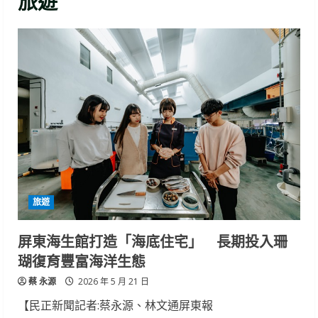
旅遊
旅遊
屏東海生館打造「海底住宅」 長期投入珊
瑚復育豐富海洋生態
蔡 永源
2026 年 5 月 21 日
【民正新聞記者:蔡永源、林文通屏東報