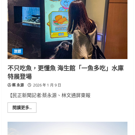
洋
魔
法
派
對」
登
場
旅遊
不只吃魚，更懂魚 海生館「一魚多吃」水庫
特展登場
蔡 永源
2026 年 1 月 9 日
【民正新聞記者:蔡永源、林文通屏東報
Read
閱讀更多..
more
about
不
只
吃
魚，