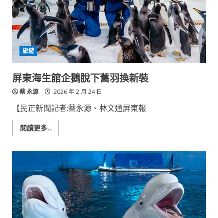
音
樂
會
最
終
場
倒
旅遊
數
開
唱
屏東海生館企鵝脫下舊羽換新裝
蔡 永源
2026 年 2 月 24 日
【民正新聞記者:蔡永源、林文通屏東報
Read
閱讀更多..
more
about
屏
東
海
生
館
企
鵝
脫
下
舊
羽