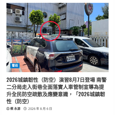
警政
2026城鎮韌性（防空）演習8月7日登場 南警
二分局走入街巷全面落實人車管制宣導為提
升全民防空疏散及應變意識，「2026城鎮韌
性（防空）
蔡 永源
2026 年 8 月 6 日