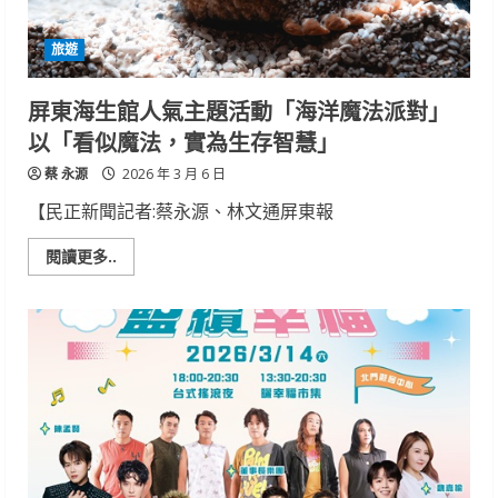
活
動
驚
旅遊
喜
登
場
屏東海生館人氣主題活動「海洋魔法派對」
以「看似魔法，實為生存智慧」
蔡 永源
2026 年 3 月 6 日
【民正新聞記者:蔡永源、林文通屏東報
Read
閱讀更多..
more
about
屏
東
海
生
館
人
氣
主
題
活
動
「海
洋