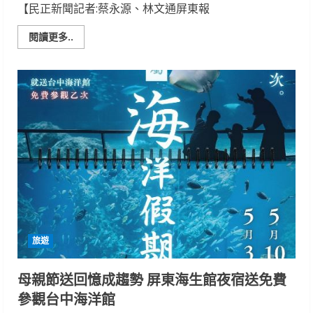
【民正新聞記者:蔡永源、林文通屏東報
Read
閱讀更多..
more
about
屏
東
海
生
館
年
度
必
備
神
卡！
原
來
海
洋
漫
遊
卡
旅遊
可
以
這
樣
母親節送回憶成趨勢 屏東海生館夜宿送免費
玩
參觀台中海洋館