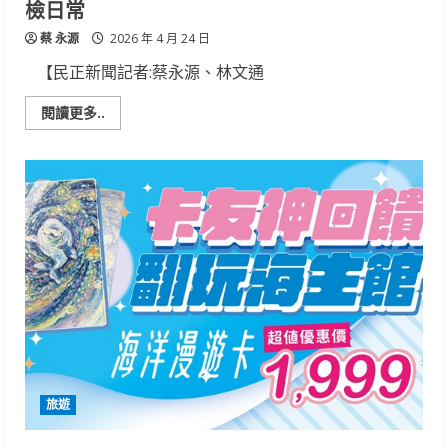
檢日常
洋
館
蔡 永源
2026 年 4 月 24 日
【民正新聞記者:蔡永源、林文通
Read
閱讀更多..
more
about
企
鵝
抽
血
要
先
泡
溫
水
澡？
屏
東
海
生
館
揭
密
健
旅遊
檢
日
常