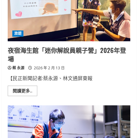
專
屬
年
夜
飯
旅遊
夜宿海生館「迷你解說員親子營」2026年登
場
蔡 永源
2026 年 2 月 13 日
【民正新聞記者:蔡永源、林文通屏東報
Read
閱讀更多..
more
about
夜
宿
海
生
館
「迷
你
解
說