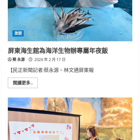
換
新
裝
旅遊
屏東海生館為海洋生物辦專屬年夜飯
蔡 永源
2026 年 2 月 17 日
【民正新聞記者:蔡永源、林文通屏東報
Read
閱讀更多..
more
about
屏
東
海
生
館
為
海
洋
生
物
辦