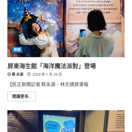
你
解
說
員
親
子
營」
2026
年
登
場
旅遊
屏東海生館「海洋魔法派對」登場
蔡 永源
2026 年 1 月 26 日
【民正新聞記者:蔡永源、林文通屏東報
Read
閱讀更多..
more
about
屏
東
海
生
館
「海