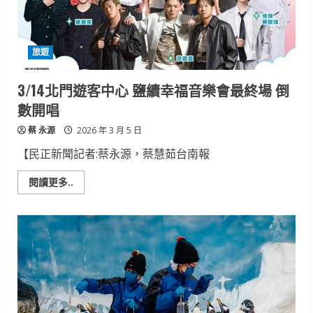
魔
法
派
對」
以
旅遊
「看
似
魔
法，
3/14北門遊客中心 鹽續幸福音樂會最終場 倒
實
為
數開唱
生
存
蔡 永源
智
2026 年 3 月 5 日
慧」
【民正新聞記者:蔡永源，蔡慧茹台南報
Read
閱讀更多..
more
about
3/14
北
門
遊
客
中
心
鹽
續
幸
福