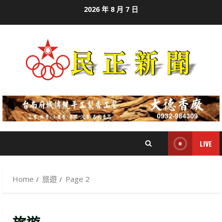
Skip
2026 年 8 月 7 日
to
content
LIVE
Home
旅遊
Page 2