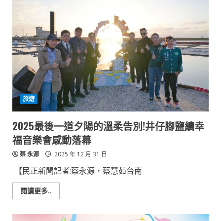
更
懂
魚
海
生
館
「一
魚
多
吃」
水
庫
特
展
旅遊
登
場
2025最後一道夕陽的溫柔告別!井仔腳鹽續幸
福音樂會感動落幕
蔡 永源
2025 年 12 月 31 日
【民正新聞記者:蔡永源，蔡慧茹台南
Read
閱讀更多..
more
about
2025
最