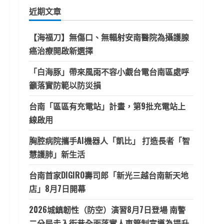
鍵
近期文章
字:
【海福刀】無傷口、無輻射安南醫院為攝護腺
癌治療開啟新選擇
「白海豚」帶來風雨不容小覷台電台南區處呼
籲落實防範以防災損
台南「區區有充電站」計畫，第9批充電站上
線啟用
胸腔病院攜手AI機器人「凱比」 打造長者「智
慧護肺」新生活
台南首家DIGIRO壽司郎「新光三越台南新天地
店」8月7日開幕
2026城鎮韌性（防空）演習8月7日登場 南警
二分局走入街巷全面落實人車管制宣導為提升