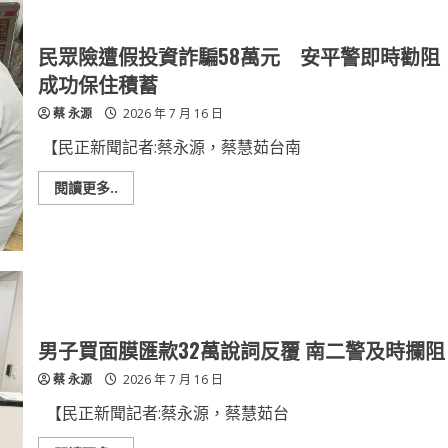
查
企
圖
逃
民眾險遭假投資詐騙58萬元 安平警即時勸阻
逸，
員
成功保住積蓄
警
查
蔡 永源
2026 年 7 月 16 日
獲
雙
槍
【民正新聞記者:蔡永源，蔡慧茹台南
及
改
造
Read
閱讀更多..
工
more
具
about
民
眾
險
遭
假
投
資
詐
騙
男子買面膜匯款32萬說詞反覆 南二警及時攔阻
58
萬
蔡 永源
2026 年 7 月 16 日
元
安
平
【民正新聞記者:蔡永源，蔡慧茹台
警
即