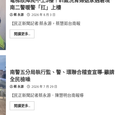
電梯故障爬不上5樓！81歲洗腎婦返家遇窘境
意
落
識，
幕
南二警暖警「扛」上樓
「2026
南
城
警
蔡 永源
2026 年 8 月 3 日
鎮
宣
韌
導
性
「無
【民正新聞記者:蔡永源，蔡慧茹台南報
（防
適
空）
格
駕
Read
閱讀更多..
照」
more
及
about
「防
電
制
梯
毒
故
駕」
障
守
爬
護
不
民
上
眾
5
南警五分局執行監、警、環聯合稽查宣導-籲請
平
樓！
安
81
全民檢噪
返
歲
家
洗
蔡 永源
2026 年 7 月 29 日
腎
婦
返
【民正新聞記者蔡永源．陳慧明台南報導
家
遇
窘
Read
閱讀更多..
境
more
南
about