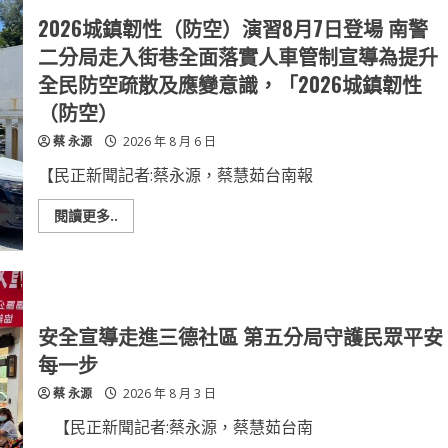
2026城鎮韌性（防空）演習8月7日登場 南警
二分局走入街巷全面落實人車管制宣導為提升
全民防空疏散及應變意識，「2026城鎮韌性
（防空）
蔡 永源
2026 年 8 月 6 日
【民正新聞記者:蔡永源，蔡慧茹台南報
Read
閱讀更多..
more
about
2026
城
鎮
韌
性
（防
安全宣導走進三德社區 第五分局守護民眾平安
空）
演
每一步
習
8
蔡 永源
2026 年 8 月 3 日
月
7
日
【民正新聞記者:蔡永源，蔡慧茹台南
登