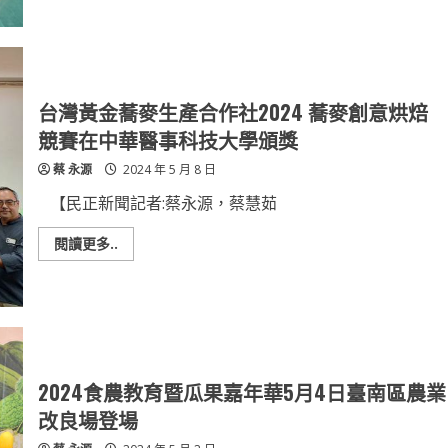
暨
善
整
種
枝
植
修
烏
剪
殼
觀
綠
摩
竹
會」
筍
台灣黃金蕎麥生產合作社2024 蕎麥創意烘焙
與
諸
競賽在中華醫事科技大學頒獎
羅
樹
蔡 永源
2024 年 5 月 8 日
蛙
共
鳴
【民正新聞記者:蔡永源，蔡慧茹
Read
閱讀更多..
more
about
台
灣
黃
金
蕎
麥
生
產
2024食農教育暨瓜果嘉年華5月4日臺南區農業
合
作
改良場登場
社
2024