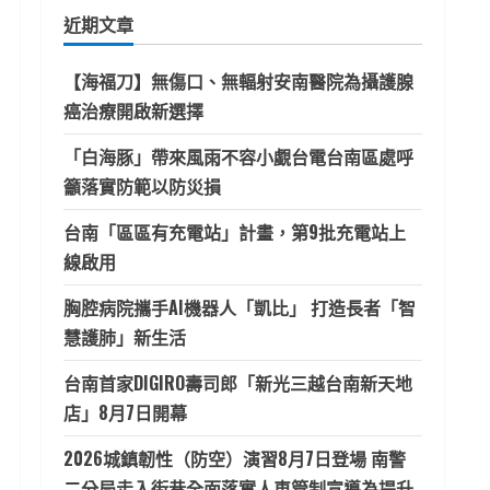
鍵
近期文章
字:
【海福刀】無傷口、無輻射安南醫院為攝護腺
癌治療開啟新選擇
「白海豚」帶來風雨不容小覷台電台南區處呼
籲落實防範以防災損
台南「區區有充電站」計畫，第9批充電站上
線啟用
胸腔病院攜手AI機器人「凱比」 打造長者「智
慧護肺」新生活
台南首家DIGIRO壽司郎「新光三越台南新天地
店」8月7日開幕
2026城鎮韌性（防空）演習8月7日登場 南警
二分局走入街巷全面落實人車管制宣導為提升