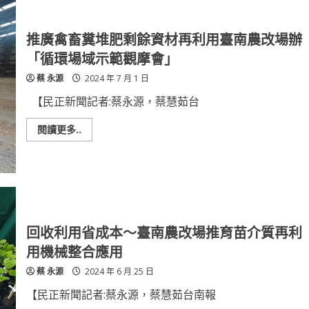
推廣禽畜糞堆肥剩餘資材再利用臺南農改場辦
「循環場域示範觀摩會」
蔡 永源
2024 年 7 月 1 日
【民正新聞記者:蔡永源，蔡慧茹台
Read
閱讀更多..
more
about
推
廣
禽
畜
糞
堆
肥
剩
回收利用省成本～臺南農改場推育苗介質再利
餘
資
用機械整合應用
材
再
蔡 永源
2024 年 6 月 25 日
利
用
臺
【民正新聞記者:蔡永源，蔡慧茹台南報
南