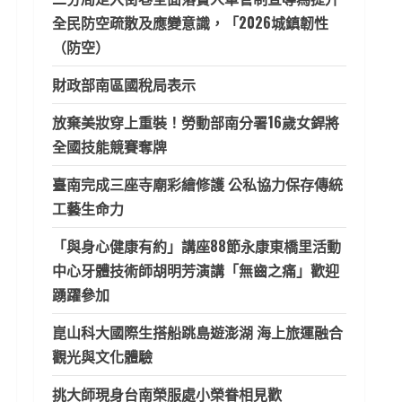
全民防空疏散及應變意識，「2026城鎮韌性
（防空）
財政部南區國稅局表示
放棄美妝穿上重裝！勞動部南分署16歲女銲將
全國技能競賽奪牌
臺南完成三座寺廟彩繪修護 公私協力保存傳統
工藝生命力
「與身心健康有約」講座88節永康東橋里活動
中心牙體技術師胡明芳演講「無齒之痛」歡迎
踴躍參加
崑山科大國際生搭船跳島遊澎湖 海上旅運融合
觀光與文化體驗
挑大師現身台南榮服處小榮眷相見歡