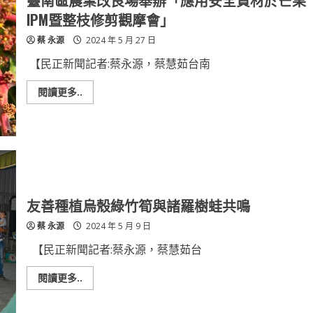
臺南區農業改良場舉辦「應用安全資材於芒果
季，
臺
IPM暨整枝修剪觀摩會」
南
區
蔡 永源
2024 年 5 月 27 日
農
業
改
【民正新聞記者:蔡永源，蔡慧茹台南
良
場
籲
Read
閱讀更多..
請
more
農
about
友
臺
把
南
握
區
防
農
治
業
先
改
機
良
場
舉
友善種植烏殼綠竹筍與諸羅樹蛙共鳴
辦
「應
蔡 永源
2024 年 5 月 9 日
用
安
全
【民正新聞記者:蔡永源，蔡慧茹台
資
材
於
Read
閱讀更多..
芒
more
果
about
IPM
友