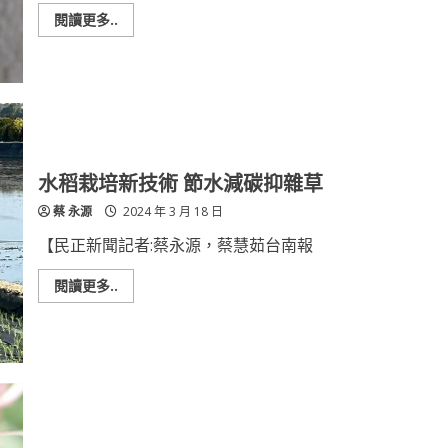
發
生
Read
閱讀更多..
與
more
防
about
治
臺
南
區
農
改
場
籲
加
強
水稻栽培新技術 節水減碳抑雜草
花
生
蔡 永源
2024 年 3 月 18 日
葉
蟬
類
【民正新聞記者:蔡永源，蔡慧茹台南報
防
治，
預
Read
閱讀更多..
防
more
簇
about
葉
水
病
稻
發
栽
生
培
新
技
術
節
水