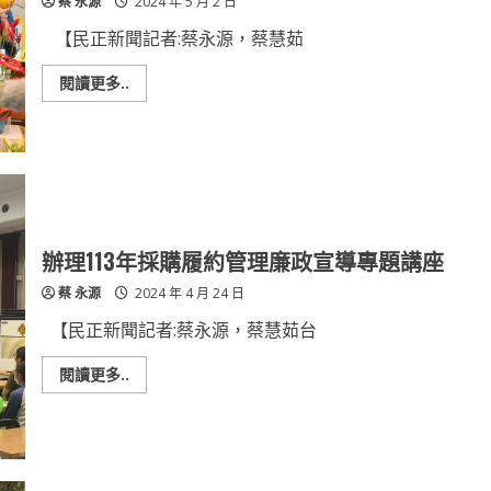
蔡 永源
2024 年 5 月 2 日
蕎
麥
創
【民正新聞記者:蔡永源，蔡慧茹
意
烘
焙
Read
閱讀更多..
競
more
賽
about
在
2024
中
食
華
農
醫
教
事
育
科
暨
技
瓜
大
果
學
嘉
辦理113年採購履約管理廉政宣導專題講座
頒
年
獎
華
蔡 永源
2024 年 4 月 24 日
5
月
4
【民正新聞記者:蔡永源，蔡慧茹台
日
臺
南
Read
閱讀更多..
區
more
農
about
業
辦
改
理
良
113
場
年
登
採