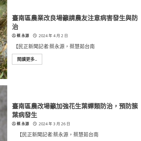
場
購
履
約
管
臺南區農業改良場籲請農友注意病害發生與防
理
廉
治
政
宣
蔡 永源
2024 年 4 月 2 日
導
專
題
【民正新聞記者:蔡永源，蔡慧茹台南
講
座
Read
閱讀更多..
more
about
臺
南
區
農
業
改
良
場
臺南區農改場籲加強花生葉蟬類防治，預防簇
籲
請
葉病發生
農
友
蔡 永源
2024 年 3 月 26 日
注
意
病
【民正新聞記者:蔡永源，蔡慧茹台南
害