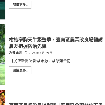
農
改
Read
閱讀更多..
場
more
辦
about
「循
回
環
收
場
利
域
用
示
省
範
成
觀
本
摩
～
柑桔窄胸天牛繁殖季，臺南區農業改良場籲請
會」
臺
南
農友把握防治先機
農
改
蔡 永源
2024 年 5 月 29 日
場
推
育
【民正新聞記者:蔡永源，蔡慧茹台南
苗
介
質
Read
閱讀更多..
再
more
利
about
用
柑
機
桔
械
窄
整
胸
合
天
應
牛
用
繁
殖