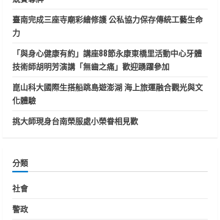
臺南完成三座寺廟彩繪修護 公私協力保存傳統工藝生命
力
「與身心健康有約」講座88節永康東橋里活動中心牙體
技術師胡明芳演講「無齒之痛」歡迎踴躍參加
崑山科大國際生搭船跳島遊澎湖 海上旅運融合觀光與文
化體驗
挑大師現身台南榮服處小榮眷相見歡
分類
社會
警政