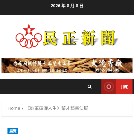
Skip
2026 年 8 月 8 日
to
content
LIVE
Home
《妙筆揮灑人生》蔡才藝書法展
展覽