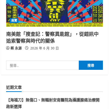
展覽
南美館「搜查記：警察異能館」，從錯訊中
追索警察與時代的關係
蔡 永源
2026 年 6 月 30 日
搜
尋
關
鍵
近期文章
字:
【海福刀】無傷口、無輻射安南醫院為攝護腺癌治療開
啟新選擇