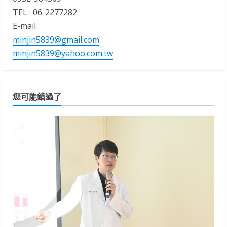
TEL : 06-2277282
E-mail :
minjin5839@gmail.com
minjin5839@yahoo.com.tw
您可能錯過了