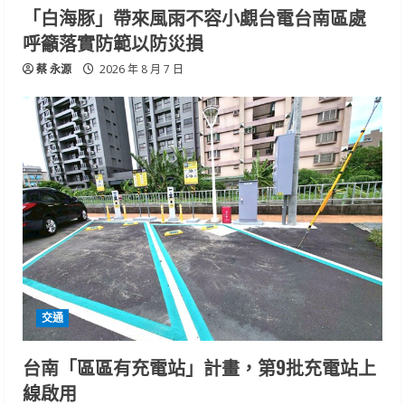
「白海豚」帶來風雨不容小覷台電台南區處
呼籲落實防範以防災損
蔡 永源
2026 年 8 月 7 日
交通
台南「區區有充電站」計畫，第9批充電站上
線啟用