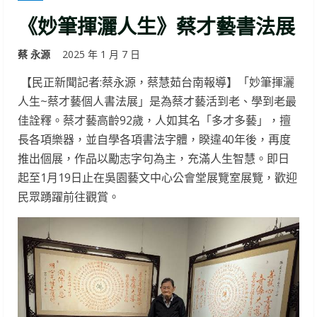
《妙筆揮灑人生》蔡才藝書法展
蔡 永源
2025 年 1 月 7 日
【民正新聞記者:蔡永源，蔡慧茹台南報導】「妙筆揮灑
人生~蔡才藝個人書法展」是為蔡才藝活到老、學到老最
佳詮釋。蔡才藝高齡92歲，人如其名「多才多藝」，擅
長各項樂器，並自學各項書法字體，睽違40年後，再度
推出個展，作品以勵志字句為主，充滿人生智慧。即日
起至1月19日止在吳園藝文中心公會堂展覽室展覽，歡迎
民眾踴躍前往觀賞。