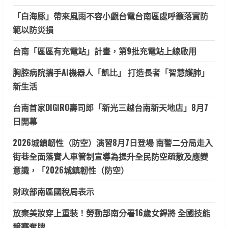
「白海豚」帶來風雨不容小覷台電台南區處呼籲落實防
範以防災損
台南「區區有充電站」計畫，第9批充電站上線啟用
胸腔病院攜手AI機器人「凱比」 打造長者「智慧護肺」
新生活
台南首家DIGIRO壽司郎「新光三越台南新天地店」8月7
日開幕
2026城鎮韌性（防空）演習8月7日登場 南警二分局走入
街巷全面落實人車管制宣導為提升全民防空疏散及應變
意識，「2026城鎮韌性（防空）
財政部南區國稅局表示
放棄美妝穿上重裝！勞動部南分署16歲女銲將 全國技能
競賽奪牌