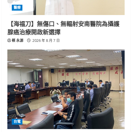
醫療
【海福刀】無傷口、無輻射安南醫院為攝護
腺癌治療開啟新選擇
蔡 永源
2026 年 8 月 7 日
台電