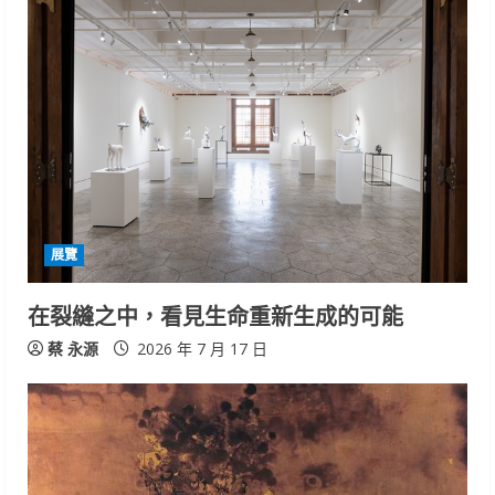
e
R
e
a
d
i
展覽
n
在裂縫之中，看見生命重新生成的可能
g
蔡 永源
2026 年 7 月 17 日