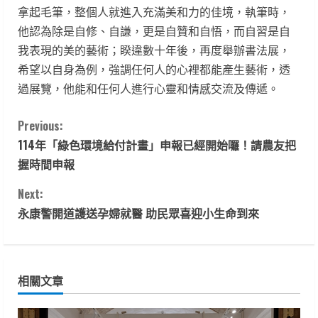
拿起毛筆，整個人就進入充滿美和力的佳境，執筆時，
他認為除是自修、自謙，更是自贊和自悟，而自習是自
我表現的美的藝術；睽違數十年後，再度舉辦書法展，
希望以自身為例，強調任何人的心裡都能產生藝術，透
過展覽，他能和任何人進行心靈和情感交流及傳遞。
C
Previous:
114年「綠色環境給付計畫」申報已經開始囉！請農友把
o
握時間申報
n
Next:
t
永康警開道護送孕婦就醫 助民眾喜迎小生命到來
i
n
相關文章
u