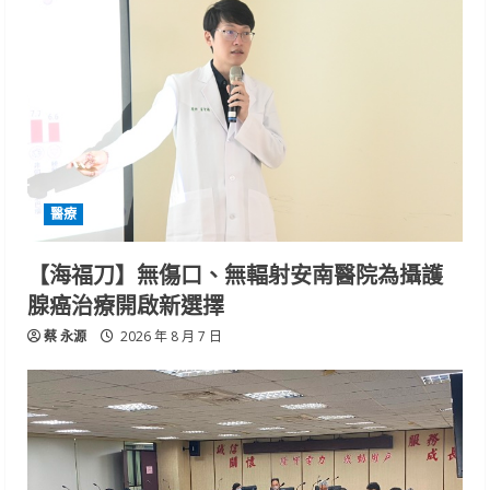
醫療
【海福刀】無傷口、無輻射安南醫院為攝護
腺癌治療開啟新選擇
蔡 永源
2026 年 8 月 7 日