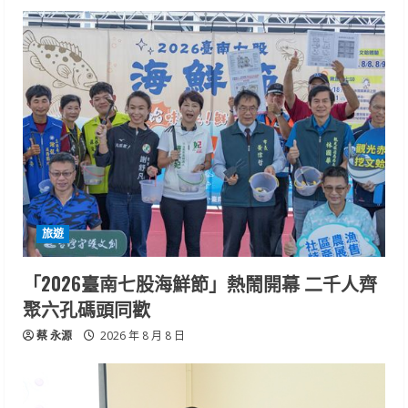
旅遊
「2026臺南七股海鮮節」熱鬧開幕 二千人齊
聚六孔碼頭同歡
蔡 永源
2026 年 8 月 8 日