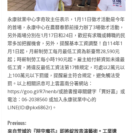
永康就業中心李奇玫主任表示，1月11日徵才活動是今年
的首場，永康中心在農曆春節前接力辦了3場徵才活動，
另外兩場分別在1月17日和24日，歡迎有求職或轉職的民
眾多加把握機會，另外，提醒基本工資調整！自114年1
月1日起，月薪制勞工每月最低工資為新臺幣28,590元
起；時薪制勞工每小時190元起。雇主給付薪資如未達最
低工資，將違反最低工資法第17條規定，可處以2萬元以
上100萬元以下罰鍰，提醒雇主符合規定，避免觸法受
罰。以上相關訊息可上雲嘉南分署網站：
https://goo.gl/R7nenb/或臉書搜尋關鍵字「賈好嘉」或
電洽：06-2038560 或加入永康就業中心的
LINE(ID:@pkx6862r)。
C
Previous:
來自荒域的『時空魔花』即將綻放表演藝術 × 工業遺