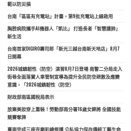
範以防災損
台南「區區有充電站」計畫，第9批充電站上線啟用
胸腔病院攜手AI機器人「凱比」 打造長者「智慧護肺」
新生活
台南首家DIGIRO壽司郎「新光三越台南新天地店」8月7
日開幕
2026城鎮韌性（防空）演習8月7日登場 南警二分局走入
街巷全面落實人車管制宣導為提升全民防空疏散及應變
意識，「2026城鎮韌性（防空）
財政部南區國稅局表示
放棄美妝穿上重裝！勞動部南分署16歲女銲將 全國技能
競賽奪牌
臺南完成三座寺廟彩繪修護 公私協力保存傳統工藝生命