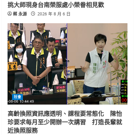
挑大師現身台南榮服處小榮眷相見歡
蔡 永源
2026 年 8 月 6 日
社會
高齡換照資訊應透明、課程要常態化 陳怡
珍要求每月至少開辦一次講習 打造長輩就
近換照服務