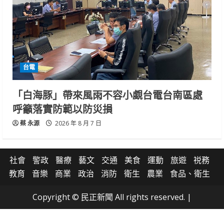
台電
「白海豚」帶來風雨不容小覷台電台南區處
呼籲落實防範以防災損
蔡 永源
2026 年 8 月 7 日
社會
警政
醫療
藝文
交通
美食
運動
旅遊
祱務
教育
音樂
商業
政治
消防
衛生
農業
食品、衛生
Copyright © 民正新聞 All rights reserved.
|