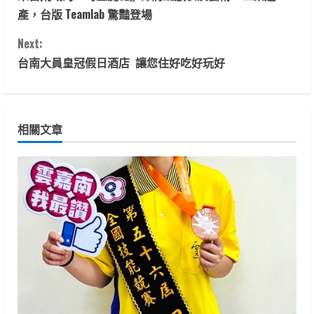
o
產，台版 Teamlab 驚豔登場
n
Next:
t
台南大員皇冠假日酒店 讓您住好吃好玩好
i
n
相關文章
u
e
R
e
a
d