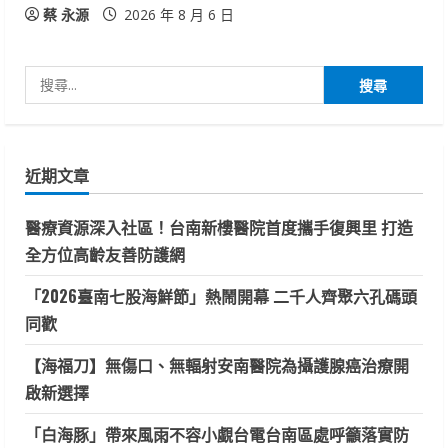
蔡 永源
2026 年 8 月 6 日
搜
尋
關
鍵
近期文章
字:
醫療資源深入社區！台南新樓醫院首度攜手復興里 打造
全方位高齡友善防護網
「2026臺南七股海鮮節」熱鬧開幕 二千人齊聚六孔碼頭
同歡
【海福刀】無傷口、無輻射安南醫院為攝護腺癌治療開
啟新選擇
「白海豚」帶來風雨不容小覷台電台南區處呼籲落實防