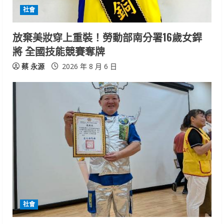
i
社會
n
放棄美妝穿上重裝！勞動部南分署16歲女銲
將 全國技能競賽奪牌
g
蔡 永源
2026 年 8 月 6 日
社會