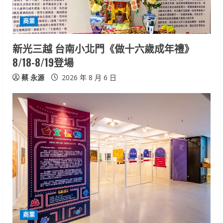
商業
新光三越 台南小北門《做十六歲成年禮》
8/18-8/19登場
蔡 永源
2026 年 8 月 6 日
商業