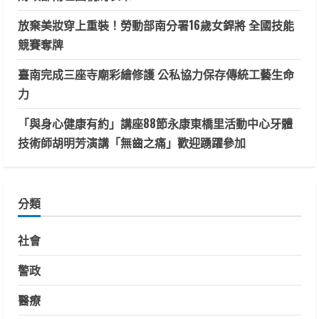
放棄美妝穿上重裝！勞動部南分署16歲女銲將 全國技能
競賽奪牌
臺南完成三座寺廟彩繪修護 公私協力保存傳統工藝生命
力
「與身心健康有約」講座88節永康東橋里活動中心牙體
技術師胡明芳演講「無齒之痛」歡迎踴躍參加
分類
社會
警政
醫療