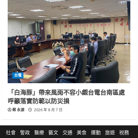
台電
「白海豚」帶來風雨不容小覷台電台南區處
呼籲落實防範以防災損
蔡 永源
2026 年 8 月 7 日
社會
警政
醫療
藝文
交通
美食
運動
旅遊
祱務