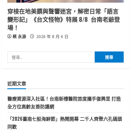
穿梭在地美饌與聲響迷宮，解密日常「語言
變形記」《台文怪物》特展 8/8 台南老爺登
場！
蔡 永源
2026 年 8 月 6 日
搜
尋
關
鍵
近期文章
字:
醫療資源深入社區！台南新樓醫院首度攜手復興里 打造
全方位高齡友善防護網
「2026臺南七股海鮮節」熱鬧開幕 二千人齊聚六孔碼頭
同歡