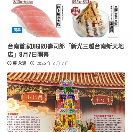
a
d
i
商業
n
台南首家DIGIRO壽司郎「新光三越台南新天地
店」8月7日開幕
g
蔡 永源
2026 年 8 月 7 日