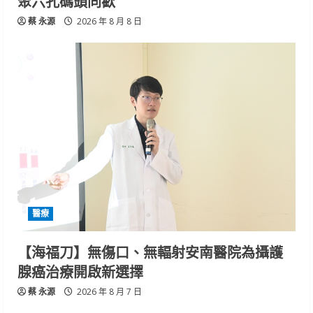
聚六孔碼頭同歡
蔡 永源
2026 年 8 月 8 日
醫療
【海福刀】無傷口、無輻射安南醫院為攝護
腺癌治療開啟新選擇
蔡 永源
2026 年 8 月 7 日