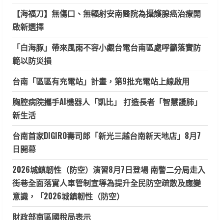
【海福刀】無傷口、無輻射安南醫院為攝護腺癌治療開
啟新選擇
「白海豚」帶來風雨不容小覷台電台南區處呼籲落實防
範以防災損
台南「區區有充電站」計畫，第9批充電站上線啟用
胸腔病院攜手AI機器人「凱比」 打造長者「智慧護肺」
新生活
台南首家DIGIRO壽司郎「新光三越台南新天地店」8月7
日開幕
2026城鎮韌性（防空）演習8月7日登場 南警二分局走入
街巷全面落實人車管制宣導為提升全民防空疏散及應變
意識，「2026城鎮韌性（防空）
財政部南區國稅局表示