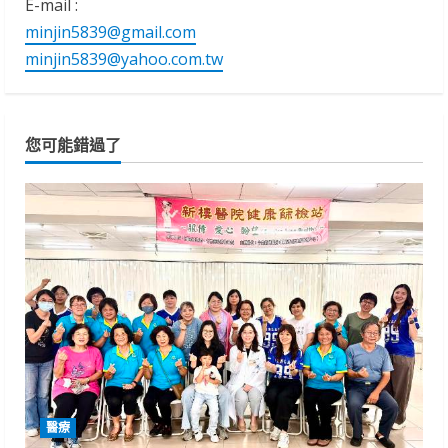
E-mail :
minjin5839@gmail.com
minjin5839@yahoo.com.tw
您可能錯過了
醫療