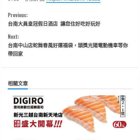
C
Previous:
台南大員皇冠假日酒店 讓您住好吃好玩好
o
Next:
n
台南中山店蛇舞春風好運福袋，頭獎光陽電動機車等你
t
帶回家
i
n
相關文章
u
e
R
e