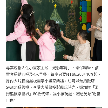
專案包括入住小畫家主題「光影客房」、環保粉筆、孩
童客房點心吧及4人早餐，每晚只要NT$6,200+10%起，
房內大片牆面黑板盡享小畫家樂趣，也可以預約飯店
Switch遊戲機、享受大螢幕投影飆玩時光，還加贈「湯
姆熊歡樂世界」80枚代幣，讓小孩玩翻、體驗另類”財富
自由”！