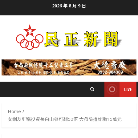
Skip
2026 年 8 月 9 日
to
content
LIVE
Home
女網友誆稱投資長白山蔘可翻50倍 大叔險遭詐騙15萬元