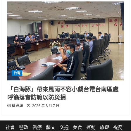
台電
「白海豚」帶來風雨不容小覷台電台南區處
呼籲落實防範以防災損
蔡 永源
2026 年 8 月 7 日
社會
警政
醫療
藝文
交通
美食
運動
旅遊
祱務