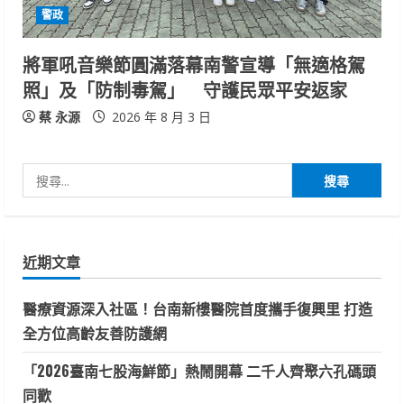
警政
將軍吼音樂節圓滿落幕南警宣導「無適格駕
照」及「防制毒駕」 守護民眾平安返家
蔡 永源
2026 年 8 月 3 日
搜
尋
關
鍵
近期文章
字:
醫療資源深入社區！台南新樓醫院首度攜手復興里 打造
全方位高齡友善防護網
「2026臺南七股海鮮節」熱鬧開幕 二千人齊聚六孔碼頭
同歡