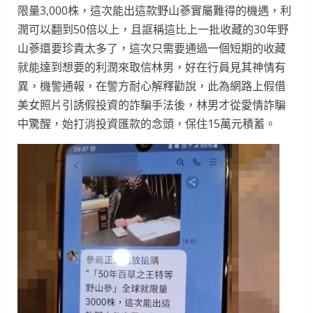
限量3,000株，這次能出這款野山蔘實屬難得的機遇，利
潤可以翻到50倍以上，且誆稱這比上一批收藏的30年野
山蔘還要珍貴太多了，這次只需要通過一個短期的收藏
就能達到想要的利潤來取信林男，好在行員見其神情有
異，機警通報，在警方耐心解釋勸說，此為網路上假借
美女照片引誘假投資的詐騙手法後，林男才從愛情詐騙
中驚醒，始打消投資匯款的念頭，保住15萬元積蓄。