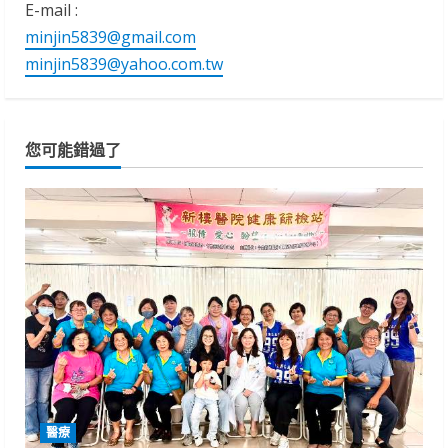
E-mail :
minjin5839@gmail.com
minjin5839@yahoo.com.tw
您可能錯過了
醫療