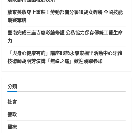
放棄美妝穿上重裝！勞動部南分署16歲女銲將 全國技能
競賽奪牌
臺南完成三座寺廟彩繪修護 公私協力保存傳統工藝生命
力
「與身心健康有約」講座88節永康東橋里活動中心牙體
技術師胡明芳演講「無齒之痛」歡迎踴躍參加
分類
社會
警政
醫療