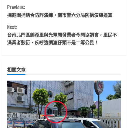
C
Previous:
攔截圍捕結合防詐演練，南市警六分局防搶演練逼真
o
Next:
n
台南北門區錦湖里與光電開發業者今開協調會，里民不
t
滿業者敷衍，疾呼強調渡仔頭不是二等公民！
i
n
相關文章
u
e
R
e