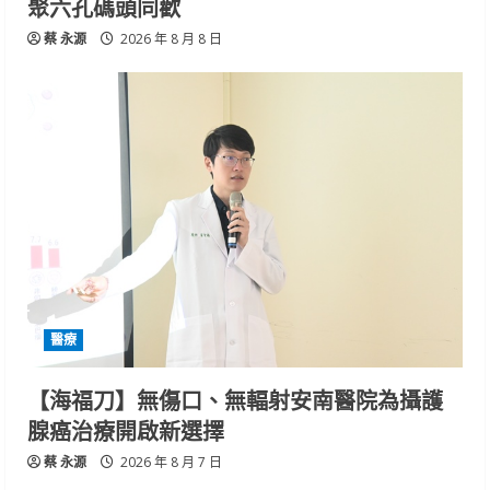
聚六孔碼頭同歡
蔡 永源
2026 年 8 月 8 日
醫療
【海福刀】無傷口、無輻射安南醫院為攝護
腺癌治療開啟新選擇
蔡 永源
2026 年 8 月 7 日