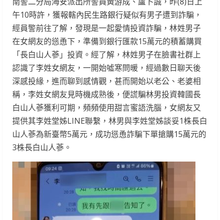
南警二分局海安派出所警員黃游成、盧卜誠，昨(8)日上
午10時許，獲報轄內民生路銀行疑似有男子遭到詐騙，
經員警前往了解，發現是一起愛情投資詐騙，林姓男子
在女網友的慫恿下，準備到銀行匯款15萬元的積蓄購買
「長白山人蔘」投資。經了解，林姓男子在臉書社群上
認識了李姓女網友，一開始噓寒問暖，經過數日聊天後
深感投緣，進而聊到感情觀，甚而開始以老公、老婆相
稱，李姓女網友見時機成熟後，便謊騙林男投資韓國長
白山人蔘獲利可期，頻頻使用甜言蜜語洗腦，女網友又
提供其李姓堂姊LINE聯繫，林男與李姓堂姊談妥1株長白
山人蔘為新臺幣5萬元，成功慫恿詐騙下單搶購15萬元的
3株長白山人蔘。