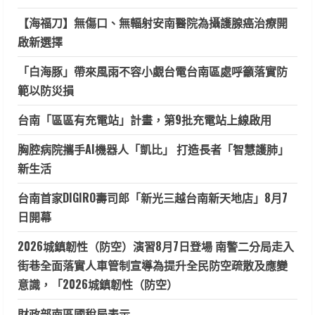
【海福刀】無傷口、無輻射安南醫院為攝護腺癌治療開
啟新選擇
「白海豚」帶來風雨不容小覷台電台南區處呼籲落實防
範以防災損
台南「區區有充電站」計畫，第9批充電站上線啟用
胸腔病院攜手AI機器人「凱比」 打造長者「智慧護肺」
新生活
台南首家DIGIRO壽司郎「新光三越台南新天地店」8月7
日開幕
2026城鎮韌性（防空）演習8月7日登場 南警二分局走入
街巷全面落實人車管制宣導為提升全民防空疏散及應變
意識，「2026城鎮韌性（防空）
財政部南區國稅局表示