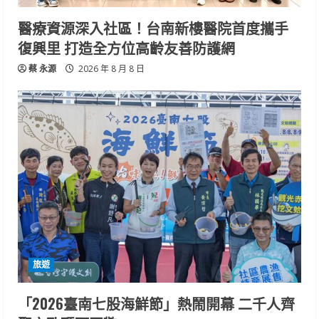
醫療資源深入社區！台南新樓醫院首度攜手
復興里 打造全方位高齡友善防護網
蔡 永源
2026 年 8 月 8 日
旅遊
「2026臺南七股海鮮節」熱鬧開幕 二千人齊