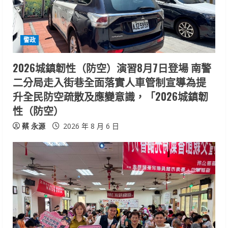
a
d
i
警政
n
2026城鎮韌性（防空）演習8月7日登場 南警
二分局走入街巷全面落實人車管制宣導為提
g
升全民防空疏散及應變意識，「2026城鎮韌
性（防空）
蔡 永源
2026 年 8 月 6 日