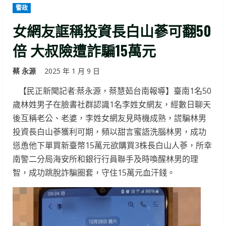
警政
女網友誆稱投資長白山蔘可翻50
倍 大叔險遭詐騙15萬元
蔡 永源
2025 年 1 月 9 日
【民正新聞記者:蔡永源，蔡慧茹台南報導】臺南1名50
歲林姓男子在臉書社群認識1名李姓女網友，經數日聊天
後互稱老公、老婆，李姓女網友見時機成熟，謊騙林男
投資長白山蔘獲利可期，頻以甜言蜜語洗腦林男，成功
慫恿他下單買新臺幣15萬元欲購買3株長白山人蔘，所幸
南警二分局海安所和銀行行員聯手及時喚醒林男的理
智，成功跳脫詐騙圈套，守住15萬元血汗錢。