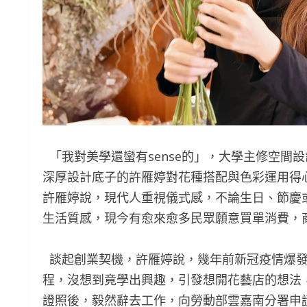
「我對美學還蠻有sense的」，大學主修空間
深厚設計底子的許雁婷對花種搭配與色彩運用得
許雁婷說，現代人重視儀式感，不論生日、節慶
生活質感，現今有愈來愈多民眾願意買單消費，
談起創業契機，許雁婷說，幾年前新冠疫情爆發
程，沒想到竟學出興趣，引發想開花藝店的想法
證照後，毅然辭去工作，向勞動部雲嘉南分署申