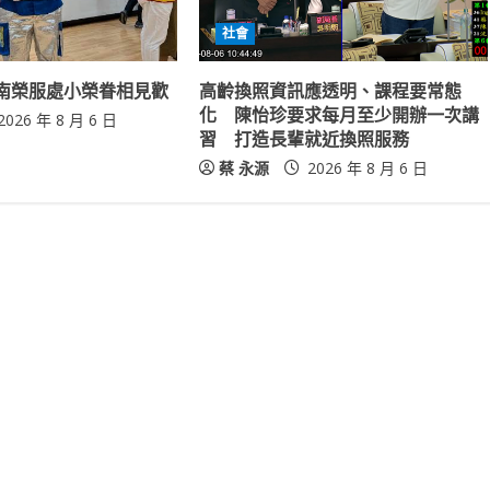
社會
南榮服處小榮眷相見歡
高齡換照資訊應透明、課程要常態
化 陳怡珍要求每月至少開辦一次講
2026 年 8 月 6 日
習 打造長輩就近換照服務
蔡 永源
2026 年 8 月 6 日