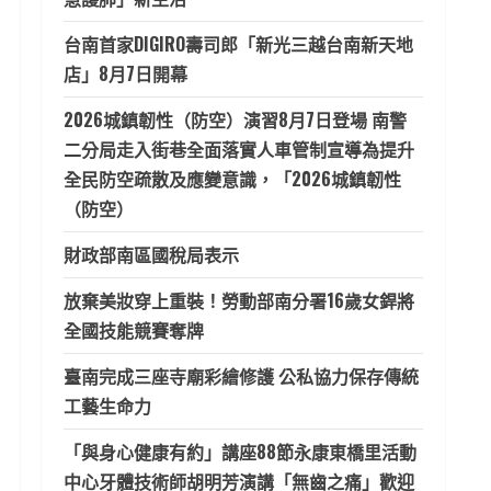
台南首家DIGIRO壽司郎「新光三越台南新天地
店」8月7日開幕
2026城鎮韌性（防空）演習8月7日登場 南警
二分局走入街巷全面落實人車管制宣導為提升
全民防空疏散及應變意識，「2026城鎮韌性
（防空）
財政部南區國稅局表示
放棄美妝穿上重裝！勞動部南分署16歲女銲將
全國技能競賽奪牌
臺南完成三座寺廟彩繪修護 公私協力保存傳統
工藝生命力
「與身心健康有約」講座88節永康東橋里活動
中心牙體技術師胡明芳演講「無齒之痛」歡迎