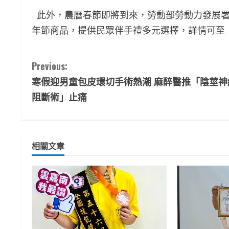
此外，農曆春節即將到來，勞動部勞動力發展署
年節商品，提供民眾伴手禮多元選擇，詳情可至
C
Previous:
寒假迎男童包皮環切手術熱潮 麻醉醫推「陰莖神
o
阻斷術」止痛
n
t
相關文章
i
n
u
e