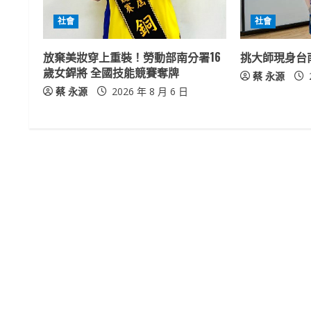
R
社會
社會
e
放棄美妝穿上重裝！勞動部南分署16
挑大師現身台
a
歲女銲將 全國技能競賽奪牌
蔡 永源
蔡 永源
2026 年 8 月 6 日
d
i
n
g