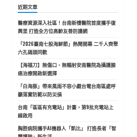
鍵
近期文章
字:
醫療資源深入社區！台南新樓醫院首度攜手復
興里 打造全方位高齡友善防護網
「2026臺南七股海鮮節」熱鬧開幕 二千人齊聚
六孔碼頭同歡
【海福刀】無傷口、無輻射安南醫院為攝護腺
癌治療開啟新選擇
「白海豚」帶來風雨不容小覷台電台南區處呼
籲落實防範以防災損
台南「區區有充電站」計畫，第9批充電站上
線啟用
胸腔病院攜手AI機器人「凱比」 打造長者「智
慧護肺」新生活