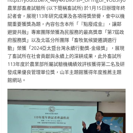
https://youtu.be/X_4wy4XfBvo?si=_Or1hgBf_VOB5fyo
農業部畜產試驗所 (以下簡稱畜試所) 於1月15日辦理年終
記者會，展現113年研究成果及各項得獎榮譽，會中以機
關重要獲獎為題，內容包含本所「『點廢成金』，讓鄰
避變共融」專案團隊榮獲為民服務的最高獎章「第7屆政
府服務獎」以及北區分所團隊「畜牧氣候變遷調適行
動」榮獲「2024亞太暨台灣永續行動獎-金級獎」，展現
了畜試所在社會貢獻與永續上的深耕成果，此外畜試所
113年度於農業部所屬試驗機構績效評核獲得第二名及研
發成果優良管理單位獎，山羊主題館獲得年度推薦主題
館網站。