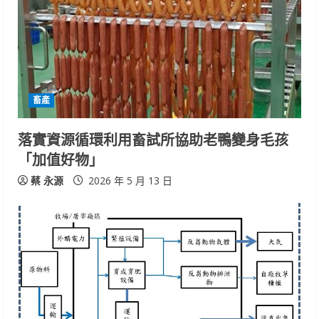
畜產
落實資源循環利用畜試所協助老鴨變身毛孩
「加值好物」
蔡 永源
2026 年 5 月 13 日