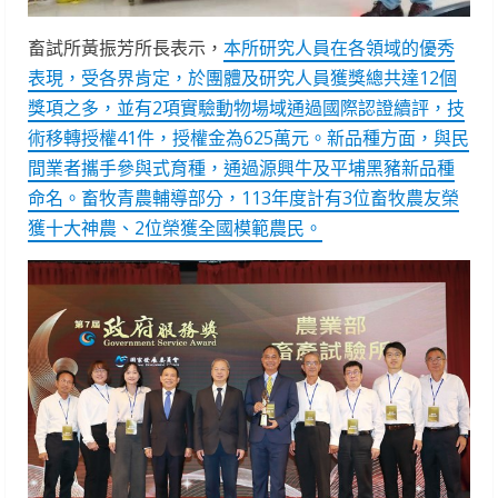
畜試所黃振芳所長表示，
本所研究人員在各領域的優秀
表現，受各界肯定，於團體及研究人員獲獎總共達12個
獎項之多，並有2項實驗動物場域通過國際認證續評，技
術移轉授權41件，授權金為625萬元。新品種方面，與民
間業者攜手參與式育種，通過源興牛及平埔黑豬新品種
命名。畜牧青農輔導部分，113年度計有3位畜牧農友榮
獲十大神農、2位榮獲全國模範農民。