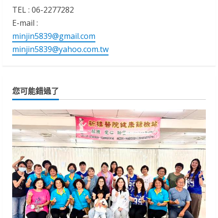
TEL : 06-2277282
E-mail :
minjin5839@gmail.com
minjin5839@yahoo.com.tw
您可能錯過了