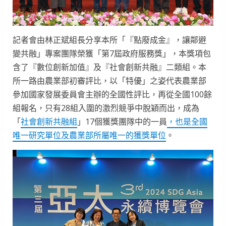
記者會由林正斌組長分享本所「『點廢成金』，讓鄰避
變共融」專案團隊榮獲「第7屆政府服務獎」，本獎項包
含了『數位創新加值』及『社會創新共融』二類組。本
所一路由農業部初審評比，以「特優」之姿代表農業部
參加國家發展委員會主辦的全國性評比，再從全國100餘
組報名，只有28組入圍的激烈競爭中脫穎而出，成為
「
社會創新共融組
」17個獲獎團隊中的一員
，也是全國
唯一研究單位及農業部所屬唯一的獲獎單位
。