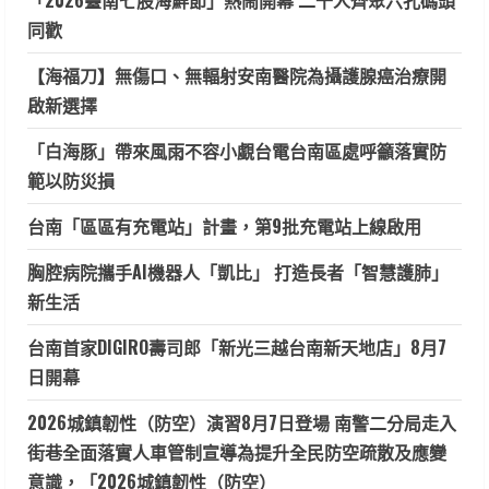
「2026臺南七股海鮮節」熱鬧開幕 二千人齊聚六孔碼頭
同歡
【海福刀】無傷口、無輻射安南醫院為攝護腺癌治療開
啟新選擇
「白海豚」帶來風雨不容小覷台電台南區處呼籲落實防
範以防災損
台南「區區有充電站」計畫，第9批充電站上線啟用
胸腔病院攜手AI機器人「凱比」 打造長者「智慧護肺」
新生活
台南首家DIGIRO壽司郎「新光三越台南新天地店」8月7
日開幕
2026城鎮韌性（防空）演習8月7日登場 南警二分局走入
街巷全面落實人車管制宣導為提升全民防空疏散及應變
意識，「2026城鎮韌性（防空）