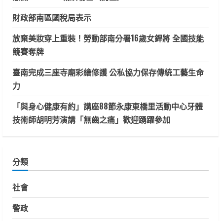
財政部南區國稅局表示
放棄美妝穿上重裝！勞動部南分署16歲女銲將 全國技能
競賽奪牌
臺南完成三座寺廟彩繪修護 公私協力保存傳統工藝生命
力
「與身心健康有約」講座88節永康東橋里活動中心牙體
技術師胡明芳演講「無齒之痛」歡迎踴躍參加
分類
社會
警政