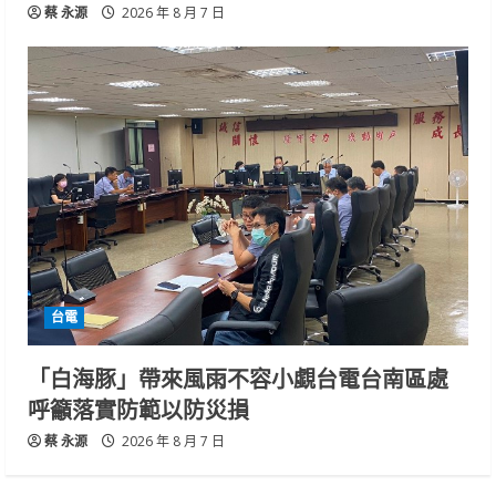
蔡 永源
2026 年 8 月 7 日
台電
「白海豚」帶來風雨不容小覷台電台南區處
呼籲落實防範以防災損
蔡 永源
2026 年 8 月 7 日