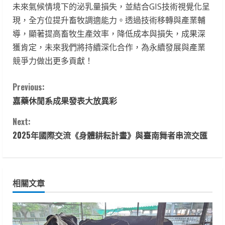
未來氣候情境下的泌乳量損失，並結合GIS技術視覺化呈
現，全方位提升畜牧調適能力。透過技術移轉與產業輔
導，顯著提高畜牧生產效率，降低成本與損失，成果深
獲肯定，未來我們將持續深化合作，為永續發展與產業
競爭力做出更多貢獻！
C
Previous:
嘉藥休閒系成果發表大放異彩
o
Next:
n
2025年國際交流《身體耕耘計畫》與臺南舞者串流交匯
t
i
相關文章
n
u