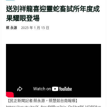
送別祥龍喜迎靈蛇畜試所年度成
果耀眼登場
蔡 永源
2025 年 1 月 15 日
【民正新聞記者:蔡永源，蔡慧茹台南報導】