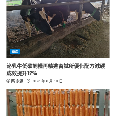
e
R
e
a
d
畜產
i
泌乳牛低碳飼糧再精進畜試所優化配方減碳
n
成效提升12%
g
蔡 永源
2026 年 6 月 18 日