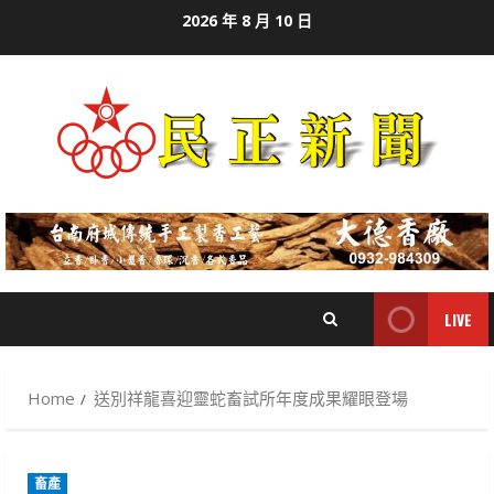
Skip
2026 年 8 月 10 日
to
content
LIVE
Home
送別祥龍喜迎靈蛇畜試所年度成果耀眼登場
畜產