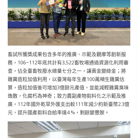
畜試所獲獎成果包含多年的推廣、示範及觀摩等創新服
務，106~112年底共計有3,522畜牧場通過資源化利用審
查，佔全臺畜牧廢水總量七分之一，讓黃金變綠金；將
雞糞造粒加值利用，以臺灣每年生產100萬噸生雞糞估
算，造粒加值後可增加3億餘元產值，並能減輕雞糞臭味
逸散，化腐朽為神奇；致力農副產物芻料化之示範及推
廣，112年國外乾草外匯支出較111年減少約新臺幣2.3億
元，提升國產芻料自給率達4 %，剩餘變豐腴。