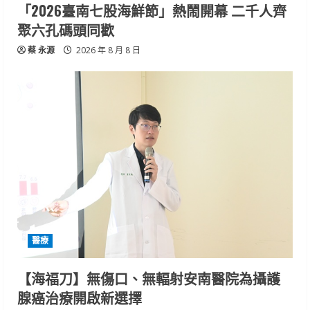
「2026臺南七股海鮮節」熱鬧開幕 二千人齊
聚六孔碼頭同歡
蔡 永源
2026 年 8 月 8 日
醫療
【海福刀】無傷口、無輻射安南醫院為攝護
腺癌治療開啟新選擇