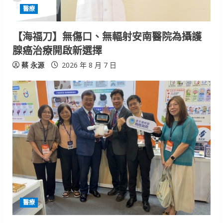
醫療
【海福刀】無傷口、無輻射安南醫院為攝護
腺癌治療開啟新選擇
蔡 永源
2026 年 8 月 7 日
醫療