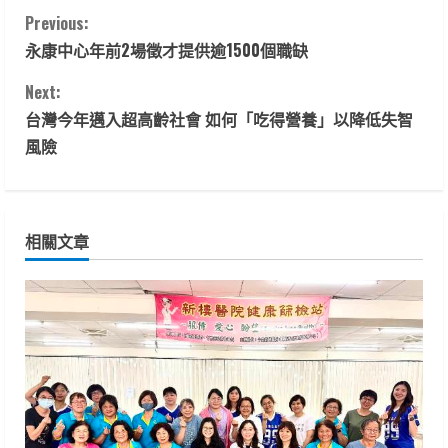
C
Previous:
永康中心年前2場徵才提供逾1500個職缺
o
Next:
n
台灣今年邁入超高齡社會 如何「吃得營養」以降低失智
t
風險
i
n
相關文章
u
e
R
e