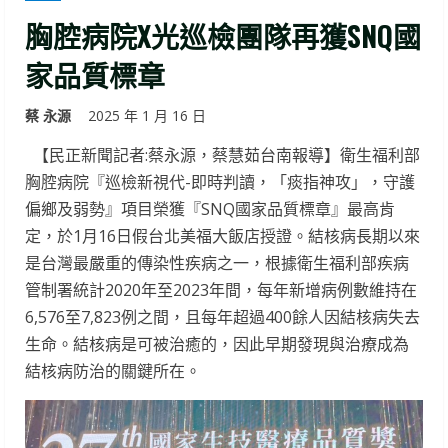
胸腔病院X光巡檢團隊再獲SNQ國
家品質標章
蔡 永源
2025 年 1 月 16 日
【民正新聞記者:蔡永源，蔡慧茹台南報導】衛生福利部
胸腔病院『巡檢新視代-即時判讀，「痰指神攻」，守護
偏鄉及弱勢』項目榮獲『SNQ國家品質標章』最高肯
定，於1月16日假台北美福大飯店授證。結核病長期以來
是台灣最嚴重的傳染性疾病之一，根據衛生福利部疾病
管制署統計2020年至2023年間，每年新增病例數維持在
6,576至7,823例之間，且每年超過400餘人因結核病失去
生命。結核病是可被治癒的，因此早期發現與治療成為
結核病防治的關鍵所在。