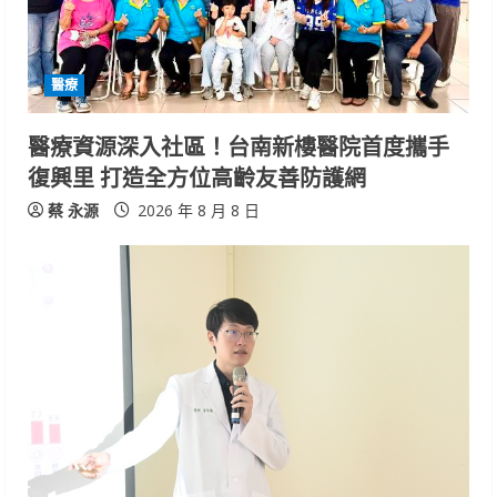
a
d
i
醫療
n
醫療資源深入社區！台南新樓醫院首度攜手
復興里 打造全方位高齡友善防護網
g
蔡 永源
2026 年 8 月 8 日