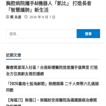
胸腔病院攜手AI機器人「凱比」 打造長者
「智慧護肺」新生活
蔡 永源
2026 年 8 月 7 日
搜
尋
關
鍵
近期文章
字:
醫療資源深入社區！台南新樓醫院首度攜手復興里 打造
全方位高齡友善防護網
「2026臺南七股海鮮節」熱鬧開幕 二千人齊聚六孔碼頭
同歡
【海福刀】無傷口、無輻射安南醫院為攝護腺癌治療開