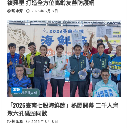
復興里 打造全方位高齡友善防護網
蔡 永源
2026 年 8 月 8 日
旅遊
「2026臺南七股海鮮節」熱鬧開幕 二千人齊
聚六孔碼頭同歡
蔡 永源
2026 年 8 月 8 日