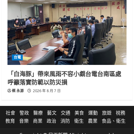
台電
「白海豚」帶來風雨不容小覷台電台南區處
呼籲落實防範以防災損
蔡 永源
2026 年 8 月 7 日
社會
警政
醫療
藝文
交通
美食
運動
旅遊
祱務
教育
音樂
商業
政治
消防
衛生
農業
食品、衛生