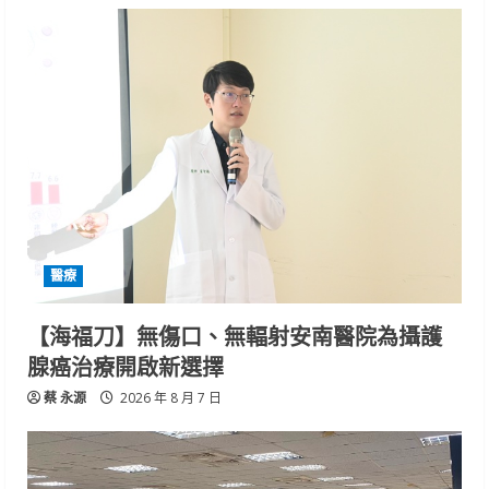
醫療
【海福刀】無傷口、無輻射安南醫院為攝護
腺癌治療開啟新選擇
蔡 永源
2026 年 8 月 7 日