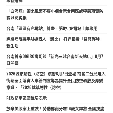
啟新選擇
「白海豚」帶來風雨不容小覷台電台南區處呼籲落實防
範以防災損
台南「區區有充電站」計畫，第9批充電站上線啟用
胸腔病院攜手AI機器人「凱比」 打造長者「智慧護肺」
新生活
台南首家DIGIRO壽司郎「新光三越台南新天地店」8月7
日開幕
2026城鎮韌性（防空）演習8月7日登場 南警二分局走入
街巷全面落實人車管制宣導為提升全民防空疏散及應變
意識，「2026城鎮韌性（防空）
財政部南區國稅局表示
放棄美妝穿上重裝！勞動部南分署16歲女銲將 全國技能