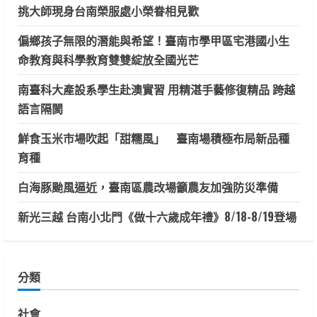
挑大師現身台南榮服處小榮眷相見歡
偏鄉孩子無限的潛能與希望！臺南市學甲區宅港國小生
命教育與科學教育雙雙綻放全國光芒
南臺科大產設系學生赴澳實習 用精湛手藝修復精品 跨越
語言隔閡
鮮食玉米市場吹起「甜糯風」 臺南場積極布局新品種
育種
白海豚颱風逼近，臺南區農改場籲農友加強防災準備
新光三越 台南小北門《做十六歲成年禮》8/18-8/19登場
分類
社會