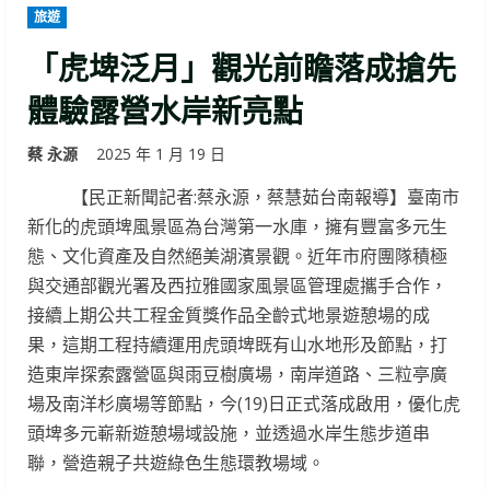
旅遊
「虎埤泛月」觀光前瞻落成搶先
體驗露營水岸新亮點
蔡 永源
2025 年 1 月 19 日
【民正新聞記者:蔡永源，蔡慧茹台南報導】臺南市
新化的虎頭埤風景區為台灣第一水庫，擁有豐富多元生
態、文化資產及自然絕美湖濱景觀。近年市府團隊積極
與交通部觀光署及西拉雅國家風景區管理處攜手合作，
接續上期公共工程金質獎作品全齡式地景遊憩場的成
果，這期工程持續運用虎頭埤既有山水地形及節點，打
造東岸探索露營區與雨豆樹廣場，南岸道路、三粒亭廣
場及南洋杉廣場等節點，今(19)日正式落成啟用，優化虎
頭埤多元嶄新遊憩場域設施，並透過水岸生態步道串
聯，營造親子共遊綠色生態環教場域。