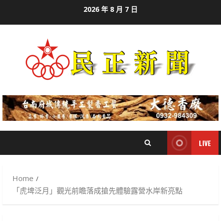
Skip
2026 年 8 月 7 日
to
content
LIVE
Home
「虎埤泛月」觀光前瞻落成搶先體驗露營水岸新亮點