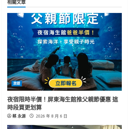
相關文章
u
e
R
e
a
d
i
旅遊
n
夜宿限時半價！屏東海生館推父親節優惠 這
g
時段買更划算
蔡 永源
2026 年 8 月 6 日