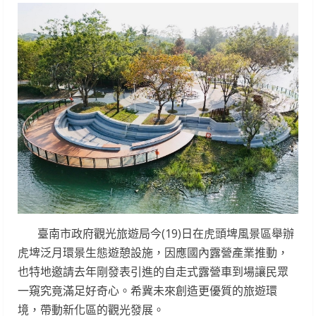
臺南市政府觀光旅遊局今(19)日在虎頭埤風景區舉辦
虎埤泛月環景生態遊憩設施，因應國內露營產業推動，
也特地邀請去年剛發表引進的自走式露營車到場讓民眾
一窺究竟滿足好奇心。希冀未來創造更優質的旅遊環
境，帶動新化區的觀光發展。