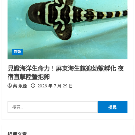
旅遊
見證海洋生命力！屏東海生館迎幼鯊孵化 夜
宿直擊陸蟹抱卵
蔡 永源
2026 年 7 月 29 日
搜
尋
關
鍵
近期文章