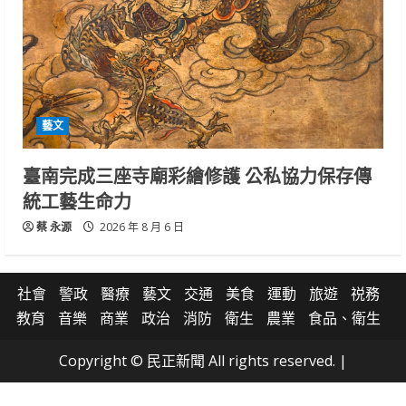
藝文
臺南完成三座寺廟彩繪修護 公私協力保存傳
統工藝生命力
蔡 永源
2026 年 8 月 6 日
社會
警政
醫療
藝文
交通
美食
運動
旅遊
祱務
教育
音樂
商業
政治
消防
衛生
農業
食品、衛生
Copyright © 民正新聞 All rights reserved.
|