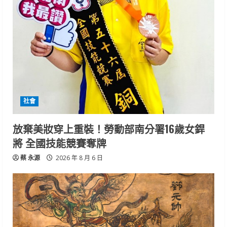
社會
放棄美妝穿上重裝！勞動部南分署16歲女銲
將 全國技能競賽奪牌
蔡 永源
2026 年 8 月 6 日