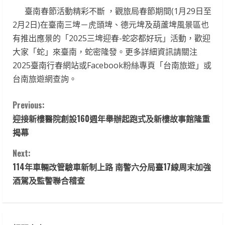
臺南春節活動精彩不斷 ，觀旅局春節期間(1月29日至
2月2日)在臺南三埤－虎頭埤、德元埤及葫蘆埤風景區也
有推出應景的「2025三埤迎春-蛇宓都好玩」活動，歡迎
大家「蛇」來臺南，蛇密隆發。更多詳細資訊請關注
2025臺南行春網站或Facebook粉絲專頁「台南旅遊」或
台南旅遊網查詢。
C
Previous:
迎接新樓醫院創設160週年舉辦起跑式及新樓故事館隆重
o
揭幕
n
Next:
t
114年車輛改管驗車新制上路 南警六分局臺17線周末加強
酒駕及監警聯合稽查
i
n