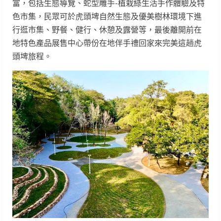
富，包括生態導覽、蛇型雕手-植栽綠生活手作體驗及特
色市集，民眾可於虎頭埤自然生態及優美樹林環境下進
行逛市集、野餐、健行、休憩及露營等，最後離開前在
地特色產品展售中心帶份在地伴手禮回家來完美這趟虎
頭埤旅程。