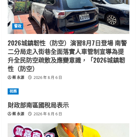
警政
2026城鎮韌性（防空）演習8月7日登場 南警
二分局走入街巷全面落實人車管制宣導為提
升全民防空疏散及應變意識，「2026城鎮韌
性（防空）
蔡 永源
2026 年 8 月 6 日
祱務
財政部南區國稅局表示
蔡 永源
2026 年 8 月 6 日