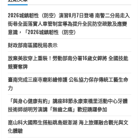
字:
2026城鎮韌性（防空）演習8月7日登場 南警二分局走入
街巷全面落實人車管制宣導為提升全民防空疏散及應變
意識，「2026城鎮韌性（防空）
財政部南區國稅局表示
放棄美妝穿上重裝！勞動部南分署16歲女銲將 全國技能
競賽奪牌
臺南完成三座寺廟彩繪修護 公私協力保存傳統工藝生命
力
「與身心健康有約」講座88節永康東橋里活動中心牙體
技術師胡明芳演講「無齒之痛」歡迎踴躍參加
崑山科大國際生搭船跳島遊澎湖 海上旅運融合觀光與文
化體驗