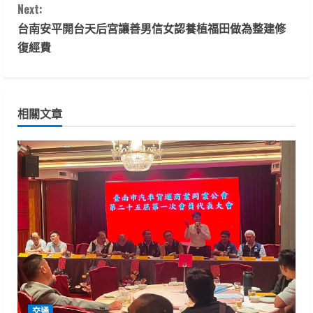
Next:
n
台南安平開台天后宮讓善男信女認養植福田做為整建修
t
復經費
i
n
相關文章
u
e
R
e
a
d
交通