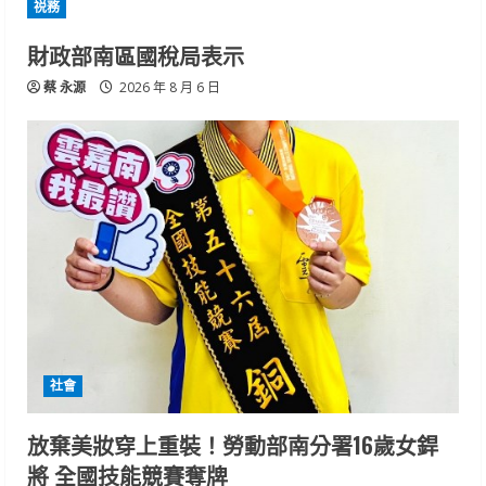
祱務
財政部南區國稅局表示
蔡 永源
2026 年 8 月 6 日
社會
放棄美妝穿上重裝！勞動部南分署16歲女銲
將 全國技能競賽奪牌