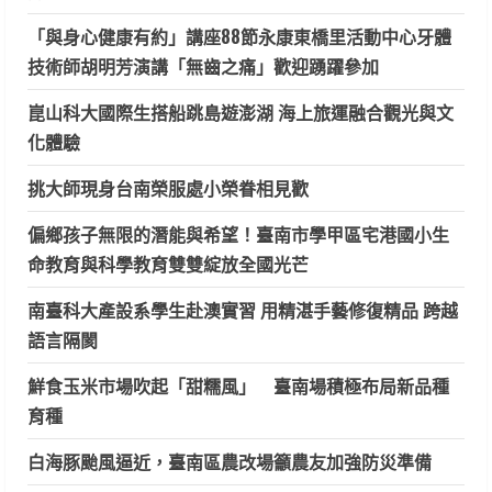
「與身心健康有約」講座88節永康東橋里活動中心牙體
技術師胡明芳演講「無齒之痛」歡迎踴躍參加
崑山科大國際生搭船跳島遊澎湖 海上旅運融合觀光與文
化體驗
挑大師現身台南榮服處小榮眷相見歡
偏鄉孩子無限的潛能與希望！臺南市學甲區宅港國小生
命教育與科學教育雙雙綻放全國光芒
南臺科大產設系學生赴澳實習 用精湛手藝修復精品 跨越
語言隔閡
鮮食玉米市場吹起「甜糯風」 臺南場積極布局新品種
育種
白海豚颱風逼近，臺南區農改場籲農友加強防災準備