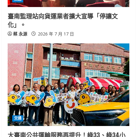
i
n
臺南監理站向貨運業者擴大宣導「停讓文
化」。
g
蔡 永源
2026 年 7 月 17 日
交通
大臺南公共運輸服務再提升！綠33、綠34小