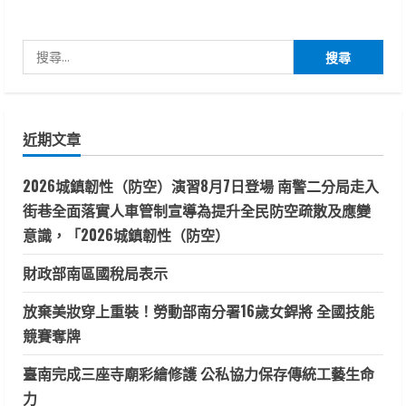
搜
尋
關
鍵
近期文章
字:
2026城鎮韌性（防空）演習8月7日登場 南警二分局走入
街巷全面落實人車管制宣導為提升全民防空疏散及應變
意識，「2026城鎮韌性（防空）
財政部南區國稅局表示
放棄美妝穿上重裝！勞動部南分署16歲女銲將 全國技能
競賽奪牌
臺南完成三座寺廟彩繪修護 公私協力保存傳統工藝生命
力