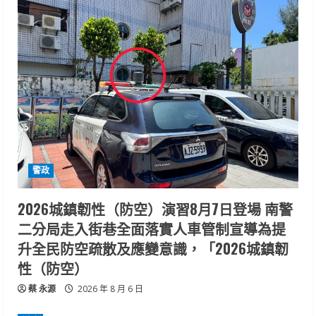
警政
2026城鎮韌性（防空）演習8月7日登場 南警
二分局走入街巷全面落實人車管制宣導為提
升全民防空疏散及應變意識，「2026城鎮韌
性（防空）
蔡 永源
2026 年 8 月 6 日