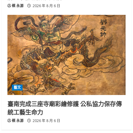
蔡 永源
2026 年 8 月 6 日
藝文
臺南完成三座寺廟彩繪修護 公私協力保存傳
統工藝生命力
蔡 永源
2026 年 8 月 6 日