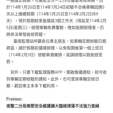
一般國定假期，可展延至次一工作日覆驗免收規費，而
於114年1月20日至114年1月24日初驗不合格車輛因遇5
天以上連續假期（114年1月25日至114年2月2日共9
天），得於假期結束後展延3個工作天（得延至114年2月
5日(星期三)，辦理車輛免費覆驗，惟如逾期辦理者，仍
將依法舉發逾檢罰鍰。
臺南監理站呼籲各位車主朋友，如車輛定期檢驗日期
將屆，請於假期前儘速辦理，以免假期後第一個上班日
（114年2月3日）檢驗車潮擁擠，延誤辦理以致逾檢受
罰。
另外，只要下載監理服務APP，開啟推播通知，就可收
到車輛定期檢驗的通知。此外，也可查詢車輛定檢日
期，歡迎車主多多下載利用。
C
Previous:
南警二分局春節安全維護擴大臨檢掃蕩不法強力查緝
o