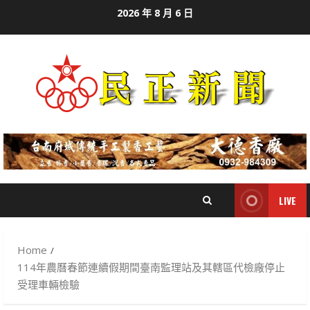
Skip
2026 年 8 月 6 日
to
content
LIVE
Home
114年農曆春節連續假期間臺南監理站及其轄區代檢廠停止
受理車輛檢驗