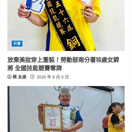
e
a
d
i
社會
n
放棄美妝穿上重裝！勞動部南分署16歲女銲
將 全國技能競賽奪牌
g
蔡 永源
2026 年 8 月 6 日