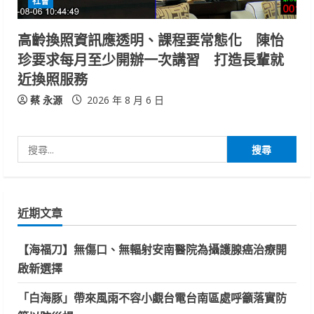
社會
高齡換照資訊應透明、課程要常態化 陳怡
珍要求每月至少開辦一次講習 打造長輩就
近換照服務
蔡 永源
2026 年 8 月 6 日
搜
尋
關
鍵
近期文章
字:
【海福刀】無傷口、無輻射安南醫院為攝護腺癌治療開
啟新選擇
「白海豚」帶來風雨不容小覷台電台南區處呼籲落實防