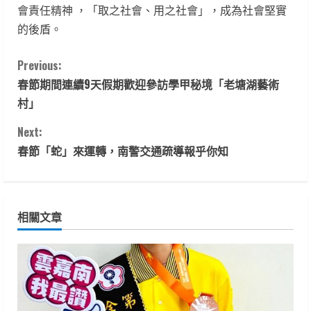
會責任精神 ，「取之社會、用之社會」，成為社會堅實
的後盾。
C
Previous:
春節期間連續9天假期歡迎參訪學甲秘境「老塘湖藝術
o
村」
n
Next:
t
春節「蛇」來運轉，南警交通疏導報乎你知
i
n
相關文章
u
e
R