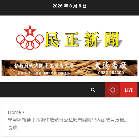
Skip
2026 年 8 月 8 日
to
content
LIVE
Home
學甲區新榮里長謝佑敏號召公私部門關懷里內弱勢戶及獨居
長輩