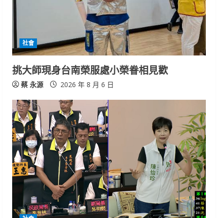
社會
挑大師現身台南榮服處小榮眷相見歡
蔡 永源
2026 年 8 月 6 日