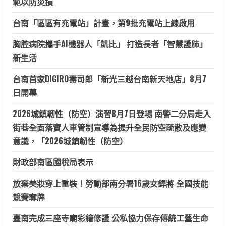
範以防災損
台南「區區有充電站」計畫，第9批充電站上線啟用
胸腔病院攜手AI機器人「凱比」 打造長者「智慧護肺」
新生活
台南首家DIGIRO壽司郎「新光三越台南新天地店」8月7
日開幕
2026城鎮韌性（防空）演習8月7日登場 南警二分局走入
街巷全面落實人車管制宣導為提升全民防空疏散及應變
意識，「2026城鎮韌性（防空）
財政部南區國稅局表示
放棄美妝穿上重裝！勞動部南分署16歲女銲將 全國技能
競賽奪牌
臺南完成三座寺廟彩繪修護 公私協力保存傳統工藝生命