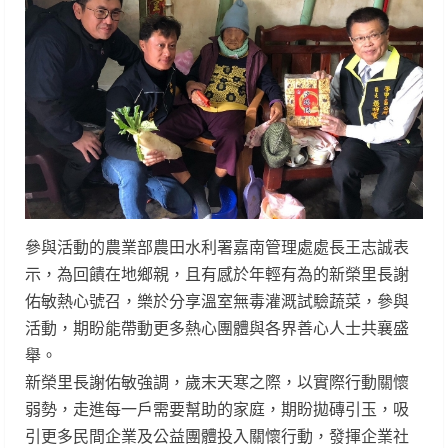
參與活動的農業部農田水利署嘉南管理處處長王志誠表
示，為回饋在地鄉親，且有感於年輕有為的新榮里長謝
佑敏熱心號召，樂於分享溫室無毒灌溉試驗蔬菜，參與
活動，期盼能帶動更多熱心團體與各界善心人士共襄盛
舉。
新榮里長謝佑敏強調，歲末天寒之際，以實際行動關懷
弱勢，走進每一戶需要幫助的家庭，期盼拋磚引玉，吸
引更多民間企業及公益團體投入關懷行動，發揮企業社