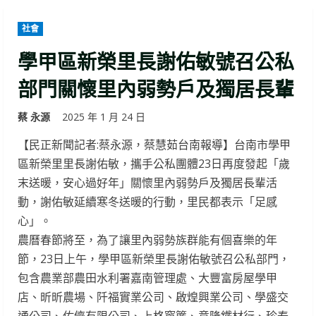
社會
學甲區新榮里長謝佑敏號召公私
部門關懷里內弱勢戶及獨居長輩
蔡 永源
2025 年 1 月 24 日
【民正新聞記者:蔡永源，蔡慧茹台南報導】台南市學甲
區新榮里里長謝佑敏，攜手公私團體23日再度發起「歲
末送暖，安心過好年」關懷里內弱勢戶及獨居長輩活
動，謝佑敏延續寒冬送暖的行動，里民都表示「足感
心」。
農曆春節將至，為了讓里內弱勢族群能有個喜樂的年
節，23日上午，學甲區新榮里長謝佑敏號召公私部門，
包含農業部農田水利署嘉南管理處、大豐富房屋學甲
店、昕昕農場、阡福實業公司、啟煌興業公司、學盛交