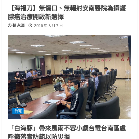
【海福刀】無傷口、無輻射安南醫院為攝護
腺癌治療開啟新選擇
蔡 永源
2026 年 8 月 7 日
台電
「白海豚」帶來風雨不容小覷台電台南區處
呼籲落實防範以防災損