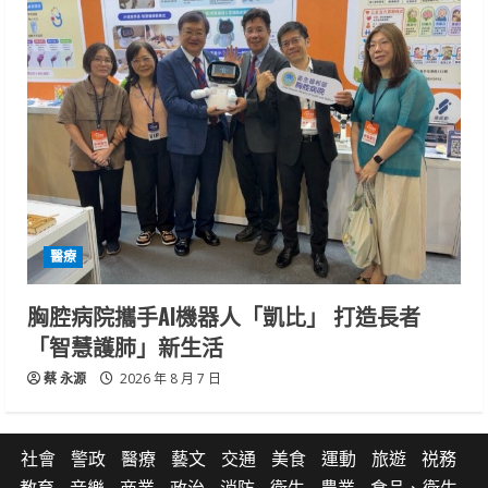
醫療
胸腔病院攜手AI機器人「凱比」 打造長者
「智慧護肺」新生活
蔡 永源
2026 年 8 月 7 日
社會
警政
醫療
藝文
交通
美食
運動
旅遊
祱務