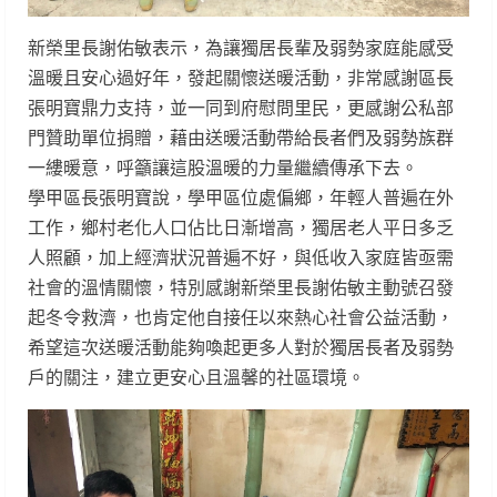
新榮里長謝佑敏表示，為讓獨居長輩及弱勢家庭能感受
溫暖且安心過好年，發起關懷送暖活動，非常感謝區長
張明寶鼎力支持，並一同到府慰問里民，更感謝公私部
門贊助單位捐贈，藉由送暖活動帶給長者們及弱勢族群
一縷暖意，呼籲讓這股溫暖的力量繼續傳承下去。
學甲區長張明寶說，學甲區位處偏鄉，年輕人普遍在外
工作，鄉村老化人口佔比日漸增高，獨居老人平日多乏
人照顧，加上經濟狀況普遍不好，與低收入家庭皆亟需
社會的溫情關懷，特別感謝新榮里長謝佑敏主動號召發
起冬令救濟，也肯定他自接任以來熱心社會公益活動，
希望這次送暖活動能夠喚起更多人對於獨居長者及弱勢
戶的關注，建立更安心且溫馨的社區環境。