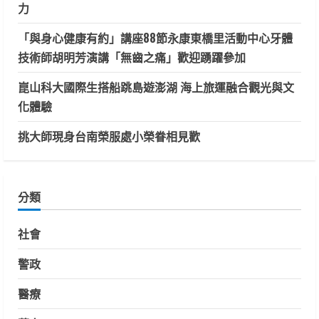
力
「與身心健康有約」講座88節永康東橋里活動中心牙體
技術師胡明芳演講「無齒之痛」歡迎踴躍參加
崑山科大國際生搭船跳島遊澎湖 海上旅運融合觀光與文
化體驗
挑大師現身台南榮服處小榮眷相見歡
分類
社會
警政
醫療