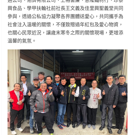
通公司、佑儕有限公司、上格窗簾、意隆鐵材行、珍泰
興食品、學甲扶輪社前社長王文義及佳里興聖義堂共同
參與，透過公私協力凝聚各界團體送愛心，共同攜手為
社會注入溫暖的關懷，不僅致贈過年紅包及愛心物資，
也關心民眾近況，讓歲末寒冬之際的關懷現場，更增添
溫馨的氣氛。