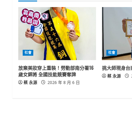
i
n
u
e
R
社會
社會
e
放棄美妝穿上重裝！勞動部南分署16
挑大師現身台
a
歲女銲將 全國技能競賽奪牌
蔡 永源
蔡 永源
2026 年 8 月 6 日
d
i
n
g