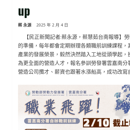
up
蔡 永源
2025 年 2 月 4 日
【民正新聞記者:蔡永源，蔡慧茹台南報導】勞
的準備，每年都會定期辦理各類職前訓練課程，
產業的發展榮景，毅然決然踏入工地從頭學起，
為更全面的營造人才，報名參訓勞發署雲嘉南分
營造公司攬才、薪資也跟著水漲船高，成功改寫