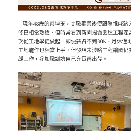
現年48歲的蔡坤玉，高職畢業後便跟隨親戚踏
修已相當熟稔，但時常看到新聞揭露營造工程產
次從工地學徒做起，即便薪資不到30K、月休僅
工地施作也相當上手，但發現未涉略工程繪圖仍
緩工作，參加職訓讓自己充電再出發。