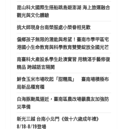
崑山科大國際生搭船跳島遊澎湖 海上旅運融合
觀光與文化體驗
挑大師現身台南榮服處小榮眷相見歡
偏鄉孩子無限的潛能與希望！臺南市學甲區宅
港國小生命教育與科學教育雙雙綻放全國光芒
南臺科大產設系學生赴澳實習 用精湛手藝修復
精品 跨越語言隔閡
鮮食玉米市場吹起「甜糯風」 臺南場積極布
局新品種育種
白海豚颱風逼近，臺南區農改場籲農友加強防
災準備
新光三越 台南小北門《做十六歲成年禮》
8/18-8/19登場