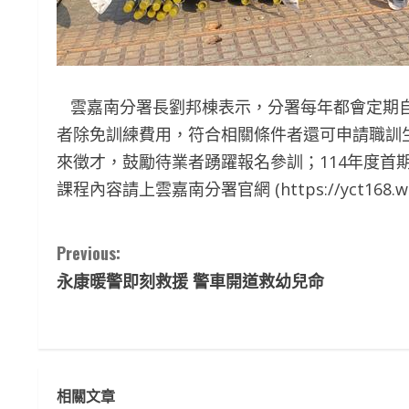
雲嘉南分署長劉邦棟表示，分署每年都會定期自
者除免訓練費用，符合相關條件者還可申請職訓
來徵才，鼓勵待業者踴躍報名參訓；114年度首期
課程內容請上雲嘉南分署官網 (https://yct168.wd
C
Previous:
永康暖警即刻救援 警車開道救幼兒命
o
n
t
相關文章