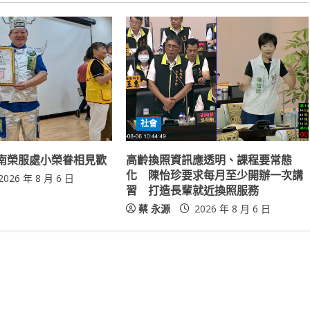
社會
南榮服處小榮眷相見歡
高齡換照資訊應透明、課程要常態
化 陳怡珍要求每月至少開辦一次講
2026 年 8 月 6 日
習 打造長輩就近換照服務
蔡 永源
2026 年 8 月 6 日