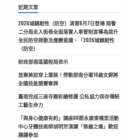
鍵
近期文章
字:
2026城鎮韌性（防空）演習8月7日登場 南警
二分局走入街巷全面落實人車管制宣導為提升
全民防空疏散及應變意識，「2026城鎮韌性
（防空）
財政部南區國稅局表示
放棄美妝穿上重裝！勞動部南分署16歲女銲將
全國技能競賽奪牌
臺南完成三座寺廟彩繪修護 公私協力保存傳統
工藝生命力
「與身心健康有約」講座88節永康東橋里活動
中心牙體技術師胡明芳演講「無齒之痛」歡迎
踴躍參加