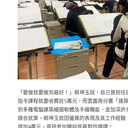
「要做就要做到最好！」蔡坤玉說，自己曾前往
指令課程就要收費近5萬元，而雲嘉南分署「建築
到多種電腦建築繪圖軟體及手繪職能，並加深許
媒合就業，蔡坤玉就因優異的表現及其工作經驗
增加4萬元，直呼參加職訓是最對的選擇！