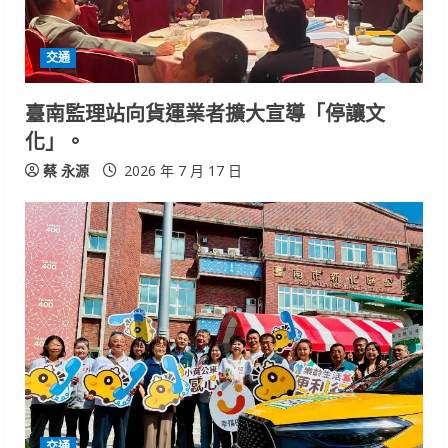
d
i
交通
n
臺南監理站向貨運業者擴大宣導「停讓文
化」。
g
蔡 永源
2026 年 7 月 17 日
交通