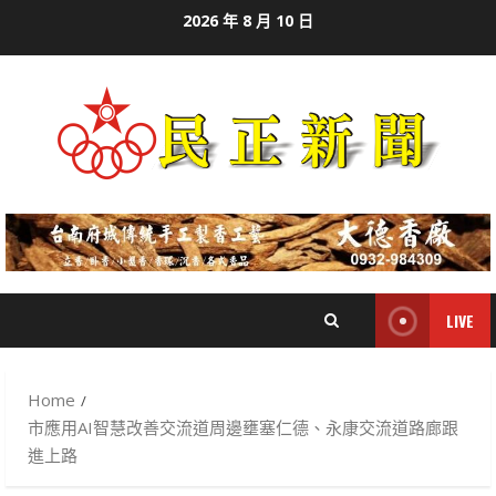
Skip
2026 年 8 月 10 日
to
content
LIVE
Home
市應用AI智慧改善交流道周邊壅塞仁德、永康交流道路廊跟
進上路