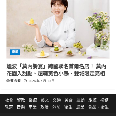
商業
煙波「莫內饗宴」跨國聯名首爾名店！ 莫內
花園入甜點、超萌黃色小鴨、雙城限定亮相
蔡 永源
2026 年 7 月 30 日
社會
警政
醫療
藝文
交通
美食
運動
旅遊
祱務
教育
音樂
商業
政治
消防
衛生
農業
食品、衛生