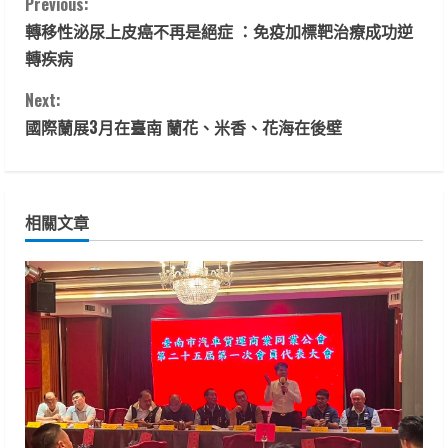
C
Previous:
轉移性泌尿上皮癌不再是絕症 ：免疫加標靶治療成功逆
o
轉疾病
n
Next:
t
國際蘭展3月在臺南 蘭花、米香、花海在後壁
i
n
相關文章
u
e
R
e
a