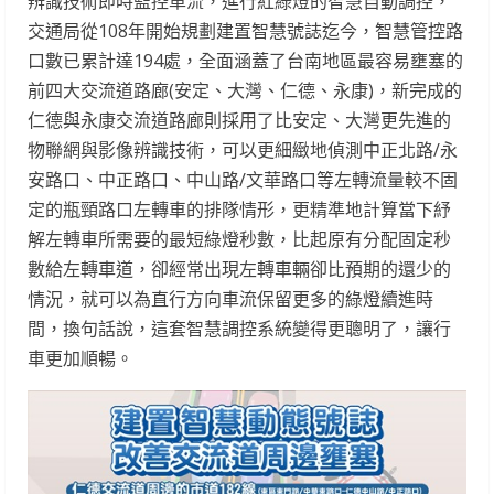
辨識技術即時監控車流，進行紅綠燈的智慧自動調控，
交通局從108年開始規劃建置智慧號誌迄今，智慧管控路
口數已累計達194處，全面涵蓋了台南地區最容易壅塞的
前四大交流道路廊(安定、大灣、仁德、永康)，新完成的
仁德與永康交流道路廊則採用了比安定、大灣更先進的
物聯網與影像辨識技術，可以更細緻地偵測中正北路/永
安路口、中正路口、中山路/文華路口等左轉流量較不固
定的瓶頸路口左轉車的排隊情形，更精準地計算當下紓
解左轉車所需要的最短綠燈秒數，比起原有分配固定秒
數給左轉車道，卻經常出現左轉車輛卻比預期的還少的
情況，就可以為直行方向車流保留更多的綠燈續進時
間，換句話說，這套智慧調控系統變得更聰明了，讓行
車更加順暢。