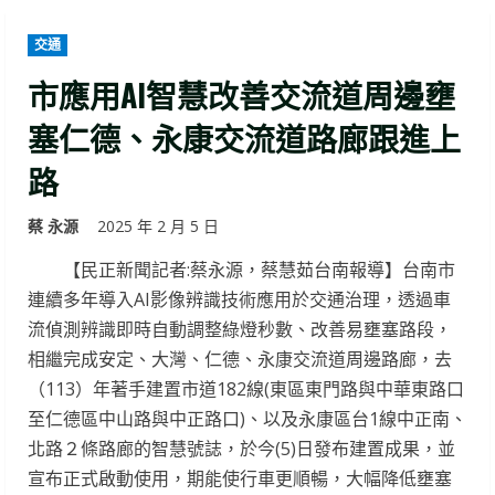
交通
市應用AI智慧改善交流道周邊壅
塞仁德、永康交流道路廊跟進上
路
蔡 永源
2025 年 2 月 5 日
【民正新聞記者:蔡永源，蔡慧茹台南報導】台南市
連續多年導入AI影像辨識技術應用於交通治理，透過車
流偵測辨識即時自動調整綠燈秒數、改善易壅塞路段，
相繼完成安定、大灣、仁德、永康交流道周邊路廊，去
（113）年著手建置市道182線(東區東門路與中華東路口
至仁德區中山路與中正路口)、以及永康區台1線中正南、
北路２條路廊的智慧號誌，於今(5)日發布建置成果，並
宣布正式啟動使用，期能使行車更順暢，大幅降低壅塞