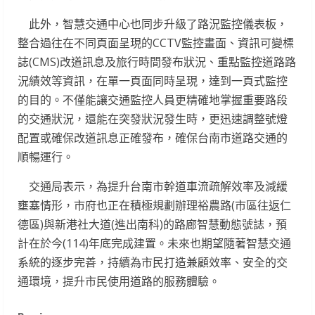
此外，智慧交通中心也同步升級了路況監控儀表板，
整合過往在不同頁面呈現的CCTV監控畫面、資訊可變標
誌(CMS)改道訊息及旅行時間發布狀況、重點監控道路路
況績效等資訊，在單一頁面同時呈現，達到一頁式監控
的目的。不僅能讓交通監控人員更精確地掌握重要路段
的交通狀況，還能在突發狀況發生時，更迅速調整號燈
配置或確保改道訊息正確發布，確保台南市道路交通的
順暢運行。
交通局表示，為提升台南市幹道車流疏解效率及減緩
壅塞情形，市府也正在積極規劃辦理裕農路(市區往返仁
德區)與新港社大道(進出南科)的路廊智慧動態號誌，預
計在於今(114)年底完成建置。未來也期望隨著智慧交通
系統的逐步完善，持續為市民打造兼顧效率、安全的交
通環境，提升市民使用道路的服務體驗。