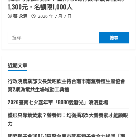
1,300元，名額限1,000人
蔡 永源
2026 年 7 月 7 日
搜
尋
關
鍵
近期文章
字:
行政院農業部次長黃昭欽主持台南市南瀛養殖生產協會
第2期漁電共生場域動工典禮
2026臺南七夕嘉年華「BOBO愛發光」浪漫登場
護眼只靠葉黃素？營養師：均衡攝取5大營養素才能顧眼
力
國際獅子會300E-1區暨台南市延平獅子會合力捐贈「南